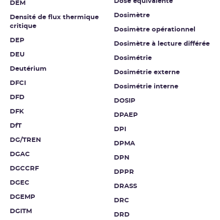
Dose équivalente
DEM
Dosimètre
Densité de flux thermique
critique
Dosimètre opérationnel
DEP
Dosimètre à lecture différée
DEU
Dosimétrie
Deutérium
Dosimétrie externe
DFCI
Dosimétrie interne
DFD
DOSIP
DFK
DPAEP
DfT
DPI
DG/TREN
DPMA
DGAC
DPN
DGCCRF
DPPR
DGEC
DRASS
DGEMP
DRC
DGITM
DRD