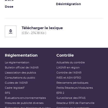
Désintégration
Dose
Télécharger le lexique
(CSV - 274.18 Ko )
Réglementation
Contrôle
La réglementation
Actualités du contrôle
Bulletin officiel de l'ASNR
L'ASNR en région
L’association des publics
Contrôle de l'ASNR
Consultations du public
INES et ASN-SFRO
Guides de l'ASNR
Réexamens périodiques
Cadre législatif
Petits Réacteurs Modulaires
RFS
EPR 2
Évaluations environnementales
Surveillance des PFAS
Mesures de publicité diverses
Réacteur EPR de Flamanville