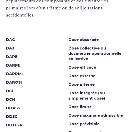
déplacements des composants et des tuyauteries
primaires lors d'un séisme ou de sollicitations
accidentelles.
DAC
Dose absorbée
DAJ
Dose collective ou
dosimétrie opérationnelle
DAPE
collective
DARPE
Dose efficace
DARPMI
Dose externe
DARQSI
Dose interne
DCI
Dose intégrée (ou
simplement dose)
DCN
Dose limite
DDASS
Dose maximale admissible
DDSC
Dose prévisible
DDTEFP