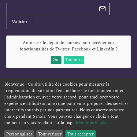
Types de
newsletter
Adresse
Valider
e-
mail
Autorisez le dépôt de cookies pour accéder aux
fonctionnalités de
Twitter, Facebook et LinkedIn
?
Oui
Toujours
Bienvenue ! Ce site utilise des cookies pour mesurer la
fréquentation du site afin d’en améliorer le fonctionnement et
ESPACE PERSONNEL
OFFRES D'EMPLOI
SIGNALEMENT
l’administration et, avec votre accord, pour améliorer votre
TÉLÉSERVICES
PLAN DU SITE
LEXIQUE
expérience utilisateur, ainsi que pour vous proposer des services
interactifs fournis par nos partenaires. Nous conservons votre
ACCESSIBILITÉ
POLITIQUE DE CONFIDENTIALITÉ
choix pendant 6 mois. Vous pouvez changer ce choix à tout
MENTIONS LÉGALES
CONTACT
moment en vous rendant sur la page
Mentions légales
Personnaliser
Tout refuser
Tout accepter