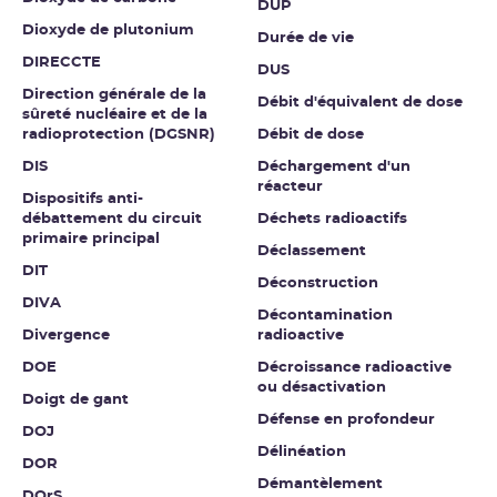
DUP
Dioxyde de plutonium
Durée de vie
DIRECCTE
DUS
Direction générale de la
Débit d'équivalent de dose
sûreté nucléaire et de la
radioprotection (DGSNR)
Débit de dose
DIS
Déchargement d'un
réacteur
Dispositifs anti-
débattement du circuit
Déchets radioactifs
primaire principal
Déclassement
DIT
Déconstruction
DIVA
Décontamination
Divergence
radioactive
DOE
Décroissance radioactive
ou désactivation
Doigt de gant
Défense en profondeur
DOJ
Délinéation
DOR
Démantèlement
DOrS