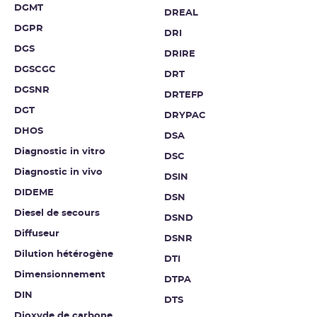
DGMT
DREAL
DGPR
DRI
DGS
DRIRE
DGSCGC
DRT
DGSNR
DRTEFP
DGT
DRYPAC
DHOS
DSA
Diagnostic in vitro
DSC
Diagnostic in vivo
DSIN
DIDEME
DSN
Diesel de secours
DSND
Diffuseur
DSNR
Dilution hétérogène
DTI
Dimensionnement
DTPA
DIN
DTS
Dioxyde de carbone