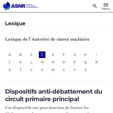
Recherche
Menu
Lexique
Lexique de l'Autorité de sûreté nucléaire
A
B
C
D
E
F
G
H
I
J
K
L
M
N
O
P
Q
R
S
T
U
V
W
X
Y
Z
Dispositifs anti-débattement du
circuit primaire principal
Ces dispositifs ont pour fonction de limiter les