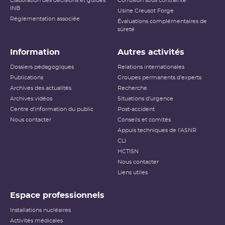
Élaboration des décisions et guides
Corrosion sous contrainte
INB
Usine Creusot Forge
Réglementation associée
Évaluations complémentaires de
sûreté
Information
Autres activités
Dossiers pédagogiques
Relations internationales
Publications
Groupes permanents d'experts
Archives des actualités
Recherche
Archives vidéos
Situations d'urgence
Centre d'information du public
Post-accident
Nous contacter
Conseils et comités
Appuis techniques de l'ASNR
CLI
HCTISN
Nous contacter
Liens utiles
Espace professionnels
Installations nucléaires
Activités médicales