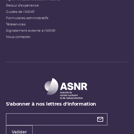
Retour d'expérience
Guides de l'ASNR
Formulaires administratifs
Téléservices
Signalement externe à l'ASNR
Nous contacter
S'abonner à nos lettres d'information
Types de
newsletter
Adresse
Valider