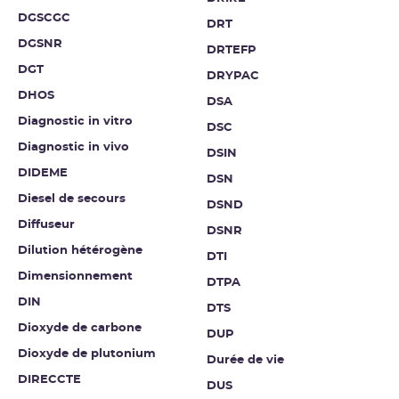
DGSCGC
DRT
DGSNR
DRTEFP
DGT
DRYPAC
DHOS
DSA
Diagnostic in vitro
DSC
Diagnostic in vivo
DSIN
DIDEME
DSN
Diesel de secours
DSND
Diffuseur
DSNR
Dilution hétérogène
DTI
Dimensionnement
DTPA
DIN
DTS
Dioxyde de carbone
DUP
Dioxyde de plutonium
Durée de vie
DIRECCTE
DUS