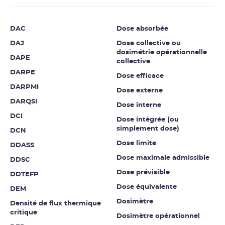
DAC
Dose absorbée
DAJ
Dose collective ou
dosimétrie opérationnelle
DAPE
collective
DARPE
Dose efficace
DARPMI
Dose externe
DARQSI
Dose interne
DCI
Dose intégrée (ou
simplement dose)
DCN
Dose limite
DDASS
Dose maximale admissible
DDSC
Dose prévisible
DDTEFP
Dose équivalente
DEM
Dosimètre
Densité de flux thermique
critique
Dosimètre opérationnel