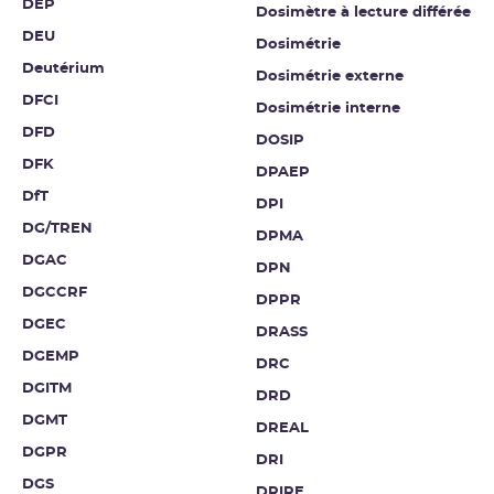
DEP
Dosimètre à lecture différée
DEU
Dosimétrie
Deutérium
Dosimétrie externe
DFCI
Dosimétrie interne
DFD
DOSIP
DFK
DPAEP
DfT
DPI
DG/TREN
DPMA
DGAC
DPN
DGCCRF
DPPR
DGEC
DRASS
DGEMP
DRC
DGITM
DRD
DGMT
DREAL
DGPR
DRI
DGS
DRIRE