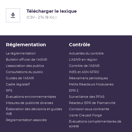
Télécharger le lexique
(CSV - 274.18 Ko )
Réglementation
Contrôle
La réglementation
Actualités du contrôle
Bulletin officiel de l'ASNR
L'ASNR en région
L’association des publics
Contrôle de l'ASNR
Consultations du public
INES et ASN-SFRO
Guides de l'ASNR
Réexamens périodiques
Cadre législatif
Petits Réacteurs Modulaires
RFS
EPR 2
Évaluations environnementales
Surveillance des PFAS
Mesures de publicité diverses
Réacteur EPR de Flamanville
Élaboration des décisions et guides
Corrosion sous contrainte
INB
Usine Creusot Forge
Réglementation associée
Évaluations complémentaires de
sûreté