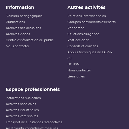
Information
Autres activités
Dossiers pédagogiques
Relations internationales
Publications
Groupes permanents d'experts
Archives des actualités
Recherche
Archives vidéos
Situations d'urgence
Centre d'information du public
Post-accident
Nous contacter
Conseils et comités
Appuis techniques de l'ASNR
CLI
HCTISN
Nous contacter
Liens utiles
Espace professionnels
Installations nucléaires
Activités médicales
Activités industrielles
Activités vétérinaires
Transport de substances radioactives
Agréments, contrôles et mesures