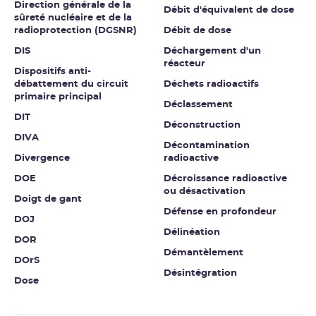
Direction générale de la
Débit d'équivalent de dose
sûreté nucléaire et de la
radioprotection (DGSNR)
Débit de dose
DIS
Déchargement d'un
réacteur
Dispositifs anti-
débattement du circuit
Déchets radioactifs
primaire principal
Déclassement
DIT
Déconstruction
DIVA
Décontamination
Divergence
radioactive
DOE
Décroissance radioactive
ou désactivation
Doigt de gant
Défense en profondeur
DOJ
Délinéation
DOR
Démantèlement
DOrS
Désintégration
Dose