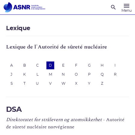
Recherche
Menu
Lexique
Lexique de l'Autorité de sûreté nucléaire
A
B
C
D
E
F
G
H
I
J
K
L
M
N
O
P
Q
R
S
T
U
V
W
X
Y
Z
DSA
Direktoratet for strålevern og atomsikkerhet
- Autorité
de sûreté nucléaire norvégienne