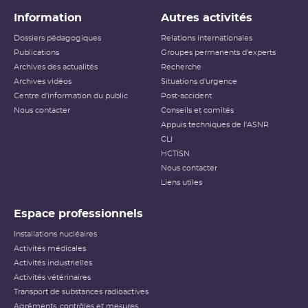
Information
Autres activités
Dossiers pédagogiques
Relations internationales
Publications
Groupes permanents d'experts
Archives des actualités
Recherche
Archives vidéos
Situations d'urgence
Centre d'information du public
Post-accident
Nous contacter
Conseils et comités
Appuis techniques de l'ASNR
CLI
HCTISN
Nous contacter
Liens utiles
Espace professionnels
Installations nucléaires
Activités médicales
Activités industrielles
Activités vétérinaires
Transport de substances radioactives
Agréments, contrôles et mesures