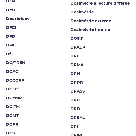
DEP
Dosimètre à lecture différée
DEU
Dosimétrie
Deutérium
Dosimétrie externe
DFCI
Dosimétrie interne
DFD
DOSIP
DFK
DPAEP
DfT
DPI
DG/TREN
DPMA
DGAC
DPN
DGCCRF
DPPR
DGEC
DRASS
DGEMP
DRC
DGITM
DRD
DGMT
DREAL
DGPR
DRI
DGS
DRIRE