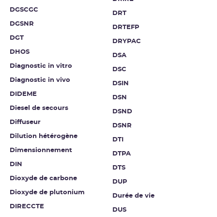
DGSCGC
DRT
DGSNR
DRTEFP
DGT
DRYPAC
DHOS
DSA
Diagnostic in vitro
DSC
Diagnostic in vivo
DSIN
DIDEME
DSN
Diesel de secours
DSND
Diffuseur
DSNR
Dilution hétérogène
DTI
Dimensionnement
DTPA
DIN
DTS
Dioxyde de carbone
DUP
Dioxyde de plutonium
Durée de vie
DIRECCTE
DUS