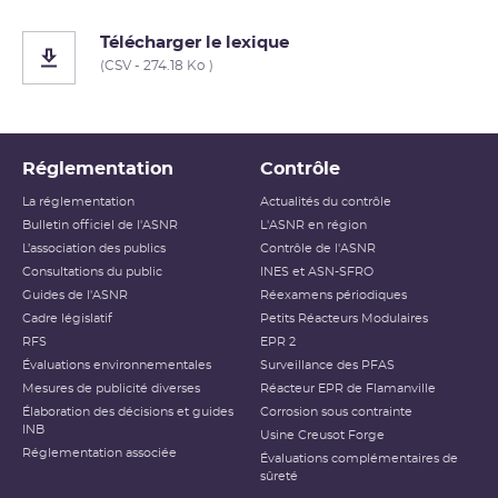
Télécharger le lexique
(CSV - 274.18 Ko )
Réglementation
Contrôle
La réglementation
Actualités du contrôle
Bulletin officiel de l'ASNR
L'ASNR en région
L’association des publics
Contrôle de l'ASNR
Consultations du public
INES et ASN-SFRO
Guides de l'ASNR
Réexamens périodiques
Cadre législatif
Petits Réacteurs Modulaires
RFS
EPR 2
Évaluations environnementales
Surveillance des PFAS
Mesures de publicité diverses
Réacteur EPR de Flamanville
Élaboration des décisions et guides
Corrosion sous contrainte
INB
Usine Creusot Forge
Réglementation associée
Évaluations complémentaires de
sûreté