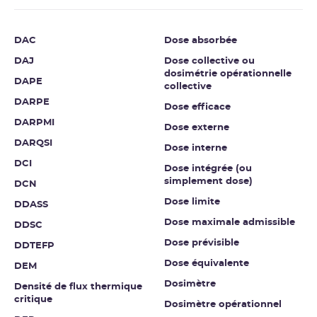
DAC
Dose absorbée
DAJ
Dose collective ou
dosimétrie opérationnelle
DAPE
collective
DARPE
Dose efficace
DARPMI
Dose externe
DARQSI
Dose interne
DCI
Dose intégrée (ou
simplement dose)
DCN
Dose limite
DDASS
Dose maximale admissible
DDSC
Dose prévisible
DDTEFP
Dose équivalente
DEM
Dosimètre
Densité de flux thermique
critique
Dosimètre opérationnel