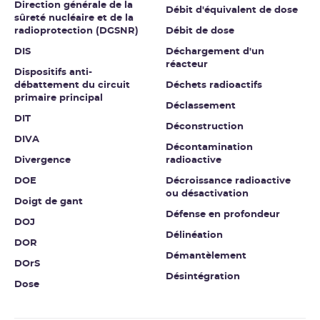
Direction générale de la
Débit d'équivalent de dose
sûreté nucléaire et de la
radioprotection (DGSNR)
Débit de dose
DIS
Déchargement d'un
réacteur
Dispositifs anti-
débattement du circuit
Déchets radioactifs
primaire principal
Déclassement
DIT
Déconstruction
DIVA
Décontamination
Divergence
radioactive
DOE
Décroissance radioactive
ou désactivation
Doigt de gant
Défense en profondeur
DOJ
Délinéation
DOR
Démantèlement
DOrS
Désintégration
Dose