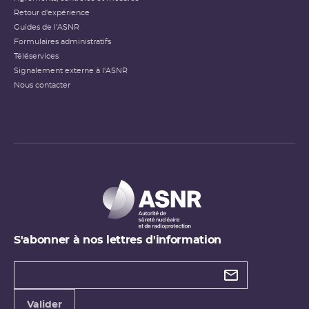
Retour d'expérience
Guides de l'ASNR
Formulaires administratifs
Téléservices
Signalement externe à l'ASNR
Nous contacter
S'abonner à nos lettres d'information
Types de
newsletter
Adresse
Valider