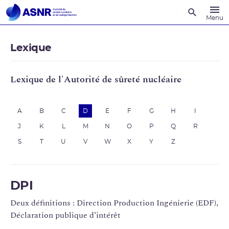
Recherche
Menu
Lexique
Lexique de l'Autorité de sûreté nucléaire
A
B
C
D
E
F
G
H
I
J
K
L
M
N
O
P
Q
R
S
T
U
V
W
X
Y
Z
DPI
Deux définitions : Direction Production Ingénierie (EDF),
Déclaration publique d’intérêt