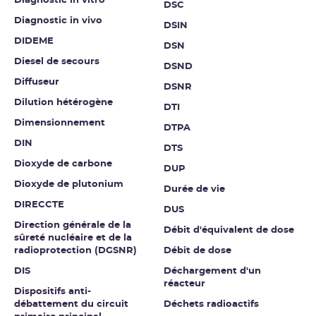
Diagnostic in vitro
DSC
Diagnostic in vivo
DSIN
DIDEME
DSN
Diesel de secours
DSND
Diffuseur
DSNR
Dilution hétérogène
DTI
Dimensionnement
DTPA
DIN
DTS
Dioxyde de carbone
DUP
Dioxyde de plutonium
Durée de vie
DIRECCTE
DUS
Direction générale de la
Débit d'équivalent de dose
sûreté nucléaire et de la
radioprotection (DGSNR)
Débit de dose
DIS
Déchargement d'un
réacteur
Dispositifs anti-
débattement du circuit
Déchets radioactifs