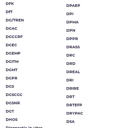
DFK
DPAEP
DfT
DPI
DG/TREN
DPMA
DGAC
DPN
DGCCRF
DPPR
DGEC
DRASS
DGEMP
DRC
DGITM
DRD
DGMT
DREAL
DGPR
DRI
DGS
DRIRE
DGSCGC
DRT
DGSNR
DRTEFP
DGT
DRYPAC
DHOS
DSA