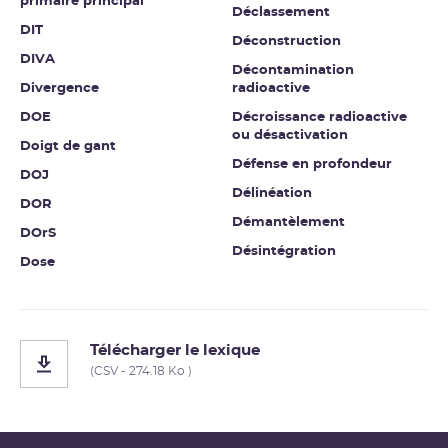
primaire principal
Déclassement
DIT
Déconstruction
DIVA
Décontamination
Divergence
radioactive
DOE
Décroissance radioactive
ou désactivation
Doigt de gant
Défense en profondeur
DOJ
Délinéation
DOR
Démantèlement
DOrS
Désintégration
Dose
Télécharger le lexique
(CSV - 274.18 Ko )