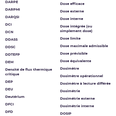
DARPE
Dose efficace
DARPMI
Dose externe
DARQSI
Dose interne
DCI
Dose intégrée (ou
simplement dose)
DCN
Dose limite
DDASS
Dose maximale admissible
DDSC
Dose prévisible
DDTEFP
Dose équivalente
DEM
Dosimètre
Densité de flux thermique
critique
Dosimètre opérationnel
DEP
Dosimètre à lecture différée
DEU
Dosimétrie
Deutérium
Dosimétrie externe
DFCI
Dosimétrie interne
DFD
DOSIP