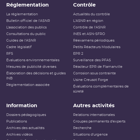
Réglementation
Contrôle
La réglementation
Actualités du contrôle
Bulletin officiel de l'ASNR
L'ASNR en région
L’association des publics
Contrôle de l'ASNR
Consultations du public
INES et ASN-SFRO
Guides de l'ASNR
Réexamens périodiques
Cadre législatif
Petits Réacteurs Modulaires
RFS
EPR 2
Évaluations environnementales
Surveillance des PFAS
Mesures de publicité diverses
Réacteur EPR de Flamanville
Élaboration des décisions et guides
Corrosion sous contrainte
INB
Usine Creusot Forge
Réglementation associée
Évaluations complémentaires de
sûreté
Information
Autres activités
Dossiers pédagogiques
Relations internationales
Publications
Groupes permanents d'experts
Archives des actualités
Recherche
Archives vidéos
Situations d'urgence