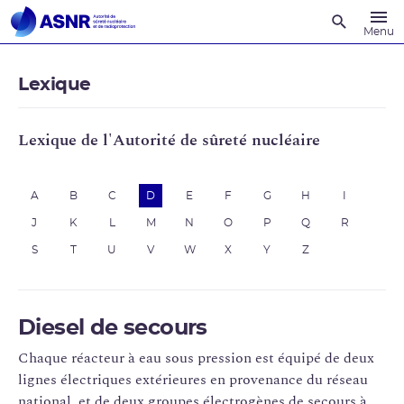
Recherche
Menu
Lexique
Lexique de l'Autorité de sûreté nucléaire
A
B
C
D
E
F
G
H
I
J
K
L
M
N
O
P
Q
R
S
T
U
V
W
X
Y
Z
Diesel de secours
Chaque réacteur à eau sous pression est équipé de deux
lignes électriques extérieures en provenance du réseau
national, et de deux groupes électrogènes de secours à