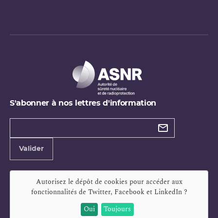
S'abonner à nos lettres d'information
Types de
newsletter
Adresse
Valider
e-
mail
Autorisez le dépôt de cookies pour accéder aux
fonctionnalités de
Twitter, Facebook et LinkedIn
?
Oui
Toujours