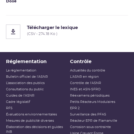
Dose
Télécharger le lexique
(CSV - 274.18 Ko )
Réglementation
Contrôle
La réglementation
Actualités du contrôle
Bulletin officiel de l'ASNR
L'ASNR en région
L’association des publics
Contrôle de l'ASNR
Consultations du public
INES et ASN-SFRO
Guides de l'ASNR
Réexamens périodiques
Cadre législatif
Petits Réacteurs Modulaires
RFS
EPR 2
Évaluations environnementales
Surveillance des PFAS
Mesures de publicité diverses
Réacteur EPR de Flamanville
Élaboration des décisions et guides
Corrosion sous contrainte
INB
Usine Creusot Forge