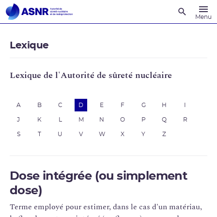
Recherche
Menu
Lexique
Lexique de l'Autorité de sûreté nucléaire
A
B
C
D
E
F
G
H
I
J
K
L
M
N
O
P
Q
R
S
T
U
V
W
X
Y
Z
Dose intégrée (ou simplement
dose)
Terme employé pour estimer, dans le cas d'un matériau,