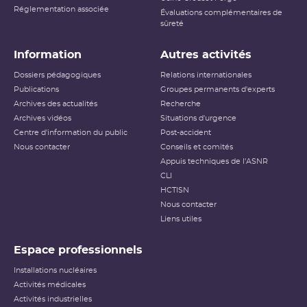
Réglementation associée
Évaluations complémentaires de
sûreté
Information
Autres activités
Dossiers pédagogiques
Relations internationales
Publications
Groupes permanents d'experts
Archives des actualités
Recherche
Archives vidéos
Situations d'urgence
Centre d'information du public
Post-accident
Nous contacter
Conseils et comités
Appuis techniques de l'ASNR
CLI
HCTISN
Nous contacter
Liens utiles
Espace professionnels
Installations nucléaires
Activités médicales
Activités industrielles