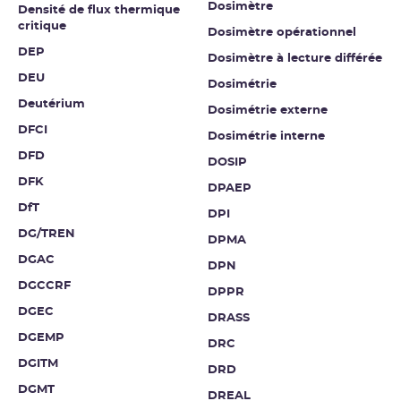
Dosimètre
Densité de flux thermique
critique
Dosimètre opérationnel
DEP
Dosimètre à lecture différée
DEU
Dosimétrie
Deutérium
Dosimétrie externe
DFCI
Dosimétrie interne
DFD
DOSIP
DFK
DPAEP
DfT
DPI
DG/TREN
DPMA
DGAC
DPN
DGCCRF
DPPR
DGEC
DRASS
DGEMP
DRC
DGITM
DRD
DGMT
DREAL