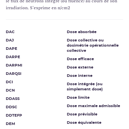
le flux de neutrons intégré (ou fluence) au cours de son
irradiation. S'exprime en n/cm2
DAC
Dose absorbée
DAJ
Dose collective ou
dosimétrie opérationnelle
DAPE
collective
DARPE
Dose efficace
DARPMI
Dose externe
DARQSI
Dose interne
DCI
Dose intégrée (ou
simplement dose)
DCN
Dose limite
DDASS
Dose maximale admissible
DDSC
Dose prévisible
DDTEFP
Dose équivalente
DEM