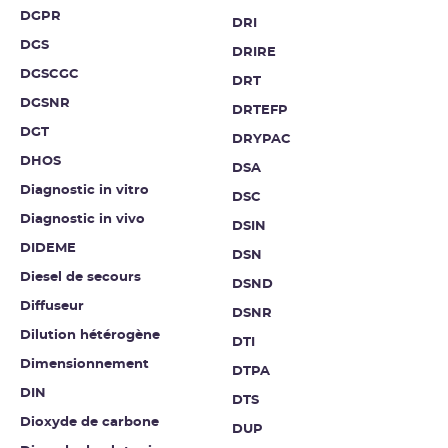
DGPR
DRI
DGS
DRIRE
DGSCGC
DRT
DGSNR
DRTEFP
DGT
DRYPAC
DHOS
DSA
Diagnostic in vitro
DSC
Diagnostic in vivo
DSIN
DIDEME
DSN
Diesel de secours
DSND
Diffuseur
DSNR
Dilution hétérogène
DTI
Dimensionnement
DTPA
DIN
DTS
Dioxyde de carbone
DUP