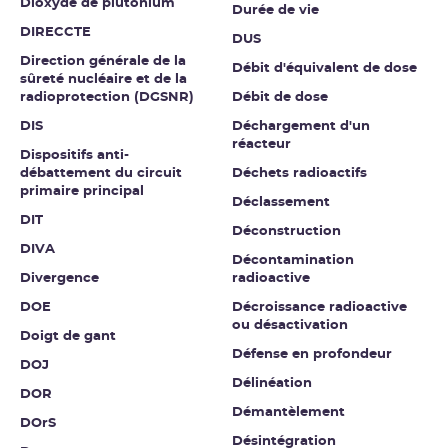
Dioxyde de plutonium
Durée de vie
DIRECCTE
DUS
Direction générale de la
Débit d'équivalent de dose
sûreté nucléaire et de la
radioprotection (DGSNR)
Débit de dose
DIS
Déchargement d'un
réacteur
Dispositifs anti-
débattement du circuit
Déchets radioactifs
primaire principal
Déclassement
DIT
Déconstruction
DIVA
Décontamination
Divergence
radioactive
DOE
Décroissance radioactive
ou désactivation
Doigt de gant
Défense en profondeur
DOJ
Délinéation
DOR
Démantèlement
DOrS
Désintégration