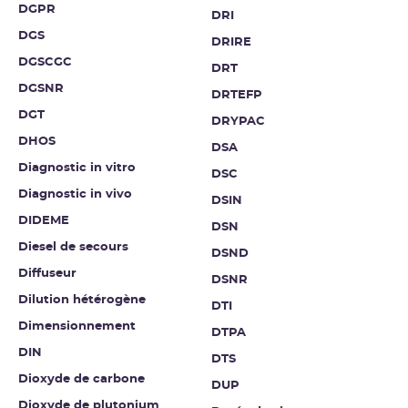
DGPR
DRI
DGS
DRIRE
DGSCGC
DRT
DGSNR
DRTEFP
DGT
DRYPAC
DHOS
DSA
Diagnostic in vitro
DSC
Diagnostic in vivo
DSIN
DIDEME
DSN
Diesel de secours
DSND
Diffuseur
DSNR
Dilution hétérogène
DTI
Dimensionnement
DTPA
DIN
DTS
Dioxyde de carbone
DUP
Dioxyde de plutonium