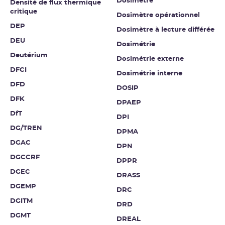
Dosimètre
Densité de flux thermique
critique
Dosimètre opérationnel
DEP
Dosimètre à lecture différée
DEU
Dosimétrie
Deutérium
Dosimétrie externe
DFCI
Dosimétrie interne
DFD
DOSIP
DFK
DPAEP
DfT
DPI
DG/TREN
DPMA
DGAC
DPN
DGCCRF
DPPR
DGEC
DRASS
DGEMP
DRC
DGITM
DRD
DGMT
DREAL