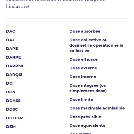
l'industrie)
DAC
Dose absorbée
DAJ
Dose collective ou
dosimétrie opérationnelle
DAPE
collective
DARPE
Dose efficace
DARPMI
Dose externe
DARQSI
Dose interne
DCI
Dose intégrée (ou
simplement dose)
DCN
Dose limite
DDASS
Dose maximale admissible
DDSC
Dose prévisible
DDTEFP
Dose équivalente
DEM