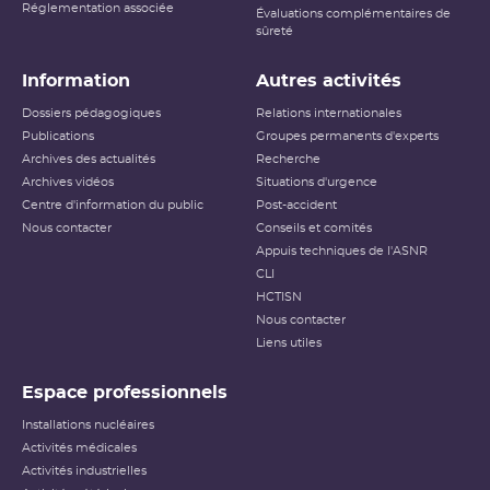
Réglementation associée
Évaluations complémentaires de
sûreté
Information
Autres activités
Dossiers pédagogiques
Relations internationales
Publications
Groupes permanents d'experts
Archives des actualités
Recherche
Archives vidéos
Situations d'urgence
Centre d'information du public
Post-accident
Nous contacter
Conseils et comités
Appuis techniques de l'ASNR
CLI
HCTISN
Nous contacter
Liens utiles
Espace professionnels
Installations nucléaires
Activités médicales
Activités industrielles