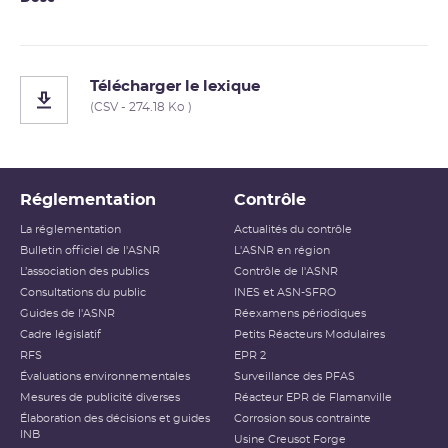
Télécharger le lexique
(CSV - 274.18 Ko )
Réglementation
Contrôle
La réglementation
Actualités du contrôle
Bulletin officiel de l'ASNR
L'ASNR en région
L’association des publics
Contrôle de l'ASNR
Consultations du public
INES et ASN-SFRO
Guides de l'ASNR
Réexamens périodiques
Cadre législatif
Petits Réacteurs Modulaires
RFS
EPR 2
Évaluations environnementales
Surveillance des PFAS
Mesures de publicité diverses
Réacteur EPR de Flamanville
Élaboration des décisions et guides
Corrosion sous contrainte
INB
Usine Creusot Forge