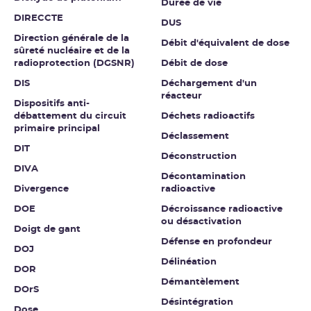
Durée de vie
DIRECCTE
DUS
Direction générale de la
Débit d'équivalent de dose
sûreté nucléaire et de la
radioprotection (DGSNR)
Débit de dose
DIS
Déchargement d'un
réacteur
Dispositifs anti-
débattement du circuit
Déchets radioactifs
primaire principal
Déclassement
DIT
Déconstruction
DIVA
Décontamination
Divergence
radioactive
DOE
Décroissance radioactive
ou désactivation
Doigt de gant
Défense en profondeur
DOJ
Délinéation
DOR
Démantèlement
DOrS
Désintégration
Dose