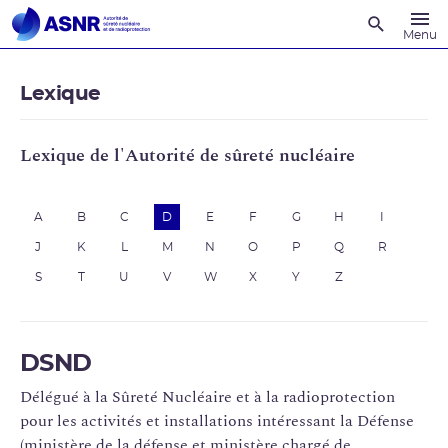
Recherche
Menu
Lexique
Lexique de l'Autorité de sûreté nucléaire
A
B
C
D
E
F
G
H
I
J
K
L
M
N
O
P
Q
R
S
T
U
V
W
X
Y
Z
DSND
Délégué à la Sûreté Nucléaire et à la radioprotection
pour les activités et installations intéressant la Défense
(ministère de la défense et ministère chargé de