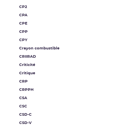
CP2
CPA
CPE
CPP
CPY
Crayon combustible
CRIIRAD
Criticité
Critique
CRP
CRPPH
CSA
CSC
CSD-C
CSD-V