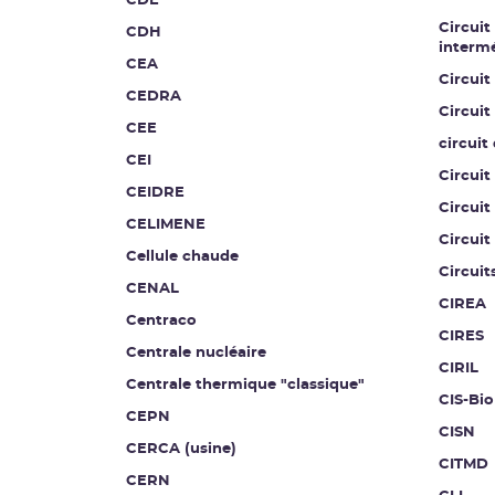
CDE
Circuit
CDH
intermé
CEA
Circuit
CEDRA
Circuit
CEE
circuit
CEI
Circuit
CEIDRE
Circuit
CELIMENE
Circuit
Cellule chaude
Circuit
CENAL
CIREA
Centraco
CIRES
Centrale nucléaire
CIRIL
Centrale thermique "classique"
CIS-Bio
CEPN
CISN
CERCA (usine)
CITMD
CERN