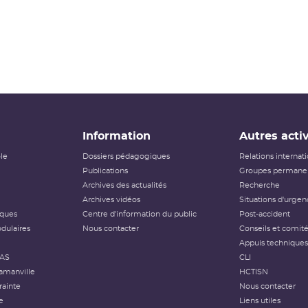
Information
Autres activ
ôle
Dossiers pédagogiques
Relations internat
Publications
Groupes permanen
Archives des actualités
Recherche
Archives vidéos
Situations d'urgen
iques
Centre d'information du public
Post-accident
dulaires
Nous contacter
Conseils et comit
Appuis techniques
FAS
CLI
amanville
HCTISN
rainte
Nous contacter
e
Liens utiles