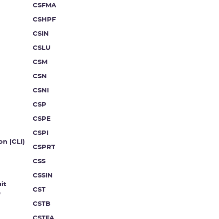
CSFMA
CSHPF
CSIN
CSLU
CSM
CSN
CSNI
CSP
CSPE
CSPI
on (CLI)
CSPRT
CSS
CSSIN
it
CST
e
CSTB
CSTFA