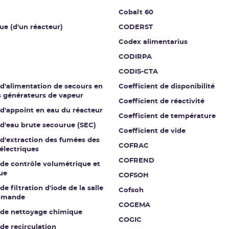
Cobalt 60
ue (d'un réacteur)
CODERST
Codex alimentarius
CODIRPA
CODIS-CTA
 d'alimentation de secours en
Coefficient de disponibilité
s générateurs de vapeur
Coefficient de réactivité
 d'appoint en eau du réacteur
Coefficient de température
 d'eau brute secourue (SEC)
Coefficient de vide
 d'extraction des fumées des
COFRAC
électriques
COFREND
 de contrôle volumétrique et
ue
COFSOH
de filtration d'iode de la salle
Cofsoh
mmande
COGEMA
t de nettoyage chimique
COGIC
 de recirculation