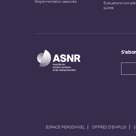
Réglementation associée
Évaluations compl
sûreté
S'abon
Types
newsl
Adress
e-
mail
ESPACE PERSONNEL
OFFRES D'EMPLOI