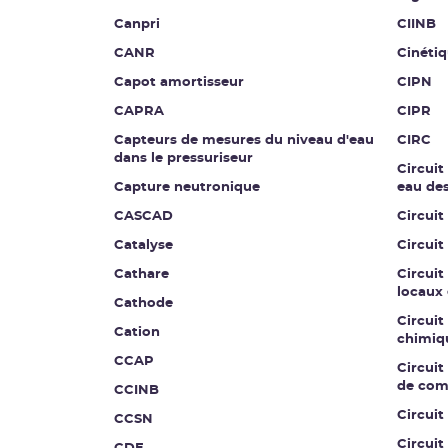
Canpri
CIINB
CANR
Cinétiq
Capot amortisseur
CIPN
CAPRA
CIPR
Capteurs de mesures du niveau d'eau
CIRC
dans le pressuriseur
Circuit
Capture neutronique
eau de
CASCAD
Circuit
Catalyse
Circuit
Cathare
Circuit
locaux 
Cathode
Circuit
Cation
chimiq
CCAP
Circuit 
de co
CCINB
Circui
CCSN
Circuit