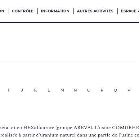
ON
CONTRÔLE
INFORMATION
AUTRES ACTIVITÉS
ESPACE 
e site
e
I
J
K
L
M
N
O
P
Q
R
métal et en HEXafluorure (groupe AREVA). L'usine COMURHEX d
 réalisée à partir d'uranium naturel dans une partie de l'usine 