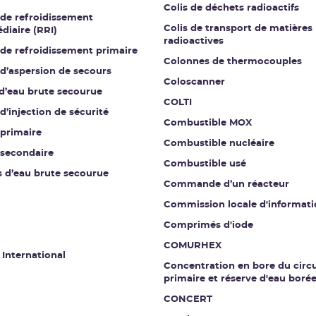
Colis de déchets radioactifs
 de refroidissement
Colis de transport de matières
diaire (RRI)
radioactives
 de refroidissement primaire
Colonnes de thermocouples
 d’aspersion de secours
Coloscanner
 d’eau brute secourue
COLTI
 d’injection de sécurité
Combustible MOX
 primaire
Combustible nucléaire
 secondaire
Combustible usé
s d’eau brute secourue
Commande d’un réacteur
Commission locale d'informati
Comprimés d'iode
COMURHEX
 International
Concentration en bore du circu
primaire et réserve d'eau boré
CONCERT