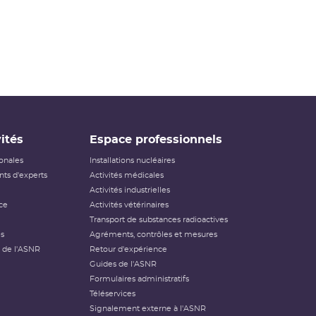
ités
Espace professionnels
ionales
Installations nucléaires
ts d'experts
Activités médicales
Activités industrielles
ce
Activités vétérinaires
Transport de substances radioactives
és
Agréments, contrôles et mesures
 de l'ASNR
Retour d'expérience
Guides de l'ASNR
Formulaires administratifs
Téléservices
Signalement externe à l'ASNR