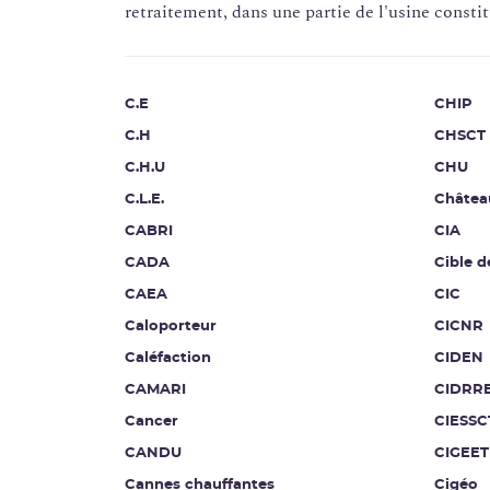
retraitement, dans une partie de l'usine consti
C.E
CHIP
C.H
CHSCT
C.H.U
CHU
C.L.E.
Châtea
CABRI
CIA
CADA
Cible d
CAEA
CIC
Caloporteur
CICNR
Caléfaction
CIDEN
CAMARI
CIDRR
Cancer
CIESSC
CANDU
CIGEET
Cannes chauffantes
Cigéo