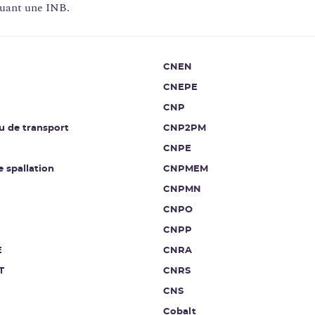
tuant une INB.
CNEN
CNEPE
CNP
u de transport
CNP2PM
CNPE
e spallation
CNPMEM
CNPMN
CNPO
CNPP
E
CNRA
T
CNRS
CNS
Cobalt