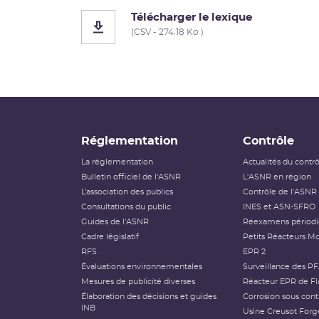
Télécharger le lexique
(CSV - 274.18 Ko )
Réglementation
Contrôle
La réglementation
Actualités du contr
Bulletin officiel de l'ASNR
L'ASNR en région
L’association des publics
Contrôle de l'ASNR
Consultations du public
INES et ASN-SFRO
Guides de l'ASNR
Réexamens périod
Cadre législatif
Petits Réacteurs Mo
RFS
EPR 2
Évaluations environnementales
Surveillance des P
Mesures de publicité diverses
Réacteur EPR de Fl
Élaboration des décisions et guides
Corrosion sous cont
INB
Usine Creusot Forg