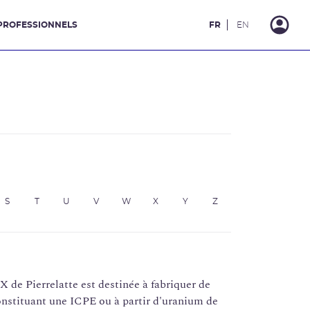
PROFESSIONNELS
FR
EN
S
T
U
V
W
X
Y
Z
e Pierrelatte est destinée à fabriquer de
constituant une ICPE ou à partir d'uranium de