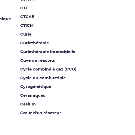
CTC
CTCAE
nique
CTICM
Curie
Curiethérapie
Curiethérapie interstitielle
Cuve de réacteur
Cycle combiné à gaz (CCG)
Cycle du combustible
Cytogénétique
Céramiques
Césium
Cœur d'un réacteur