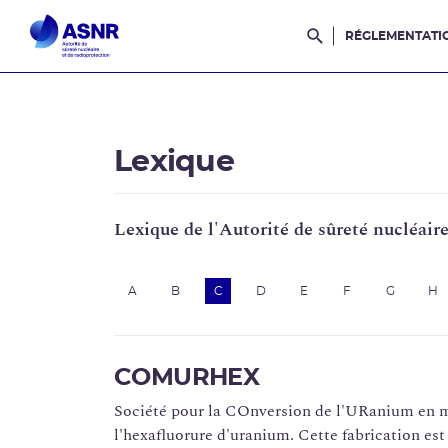
RÉGLEMENTATI
Rechercher dans l
Lexique
Lexique de l'Autorité de sûreté nucléair
A
B
C
D
E
F
G
H
COMURHEX
Société pour la COnversion de l'URanium en 
l'hexafluorure d'uranium. Cette fabrication est