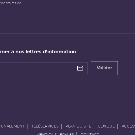
émentaires de
ner à nos lettres d'information
 de
etter
Valider
e
SIGNALEMENT
TÉLÉSERVICES
PLAN DU SITE
LEXIQUE
ACCESS
MENTIONS LÉGALES
CONTACT