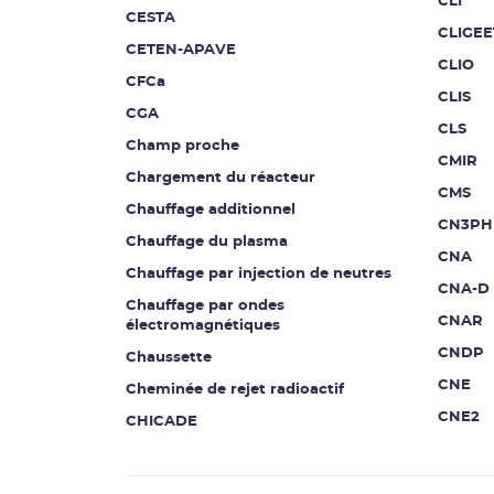
CLI
CESTA
CLIGEE
CETEN-APAVE
CLIO
CFCa
CLIS
CGA
CLS
Champ proche
CMIR
Chargement du réacteur
CMS
Chauffage additionnel
CN3PH
Chauffage du plasma
CNA
Chauffage par injection de neutres
CNA-D
Chauffage par ondes
CNAR
électromagnétiques
CNDP
Chaussette
CNE
Cheminée de rejet radioactif
CNE2
CHICADE