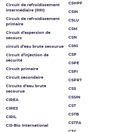
CSHPF
Circuit de refroidissement
intermédiaire (RRI)
CSIN
Circuit de refroidissement
CSLU
primaire
CSM
Circuit d’aspersion de
CSN
secours
CSNI
circuit d’eau brute secourue
CSP
Circuit d’injection de
sécurité
CSPE
Circuit primaire
CSPI
Circuit secondaire
CSPRT
Circuits d’eau brute
CSS
secourue
CSSIN
CIREA
CST
CIRES
CSTB
CIRIL
CSTFA
CIS-Bio International
CTC