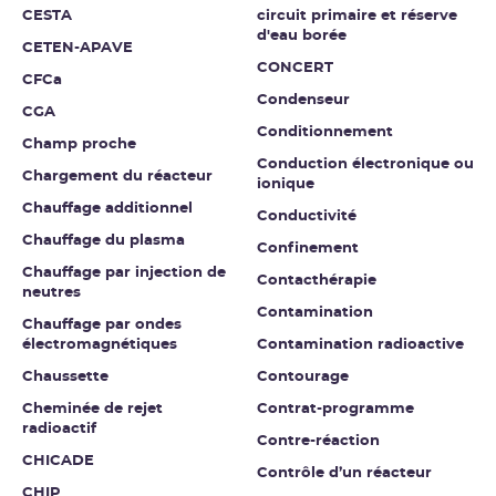
CESTA
circuit primaire et réserve
d'eau borée
CETEN-APAVE
CONCERT
CFCa
Condenseur
CGA
Conditionnement
Champ proche
Conduction électronique ou
Chargement du réacteur
ionique
Chauffage additionnel
Conductivité
Chauffage du plasma
Confinement
Chauffage par injection de
Contacthérapie
neutres
Contamination
Chauffage par ondes
électromagnétiques
Contamination radioactive
Chaussette
Contourage
Cheminée de rejet
Contrat-programme
radioactif
Contre-réaction
CHICADE
Contrôle d’un réacteur
CHIP