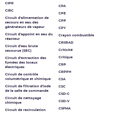
CIPR
CPA
CIRC
CPE
Circuit d'alimentation de
CPP
secours en eau des
générateurs de vapeur
CPY
Circuit d'appoint en eau du
Crayon combustible
réacteur
CRIIRAD
Circuit d'eau brute
Criticité
secourue (SEC)
Critique
Circuit d'extraction des
fumées des locaux
CRP
électriques
CRPPH
Circuit de contrôle
volumétrique et chimique
CSA
Circuit de filtration d'iode
CSC
de la salle de commande
CSD-C
Circuit de nettoyage
CSD-V
chimique
CSFMA
Circuit de recirculation