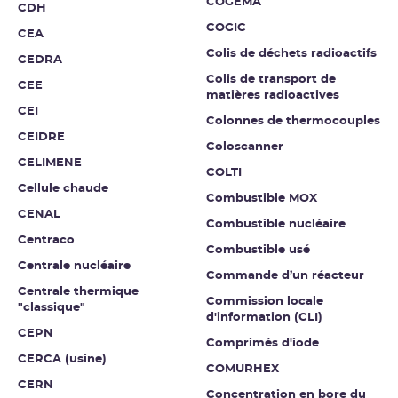
COGEMA
CDH
COGIC
CEA
Colis de déchets radioactifs
CEDRA
Colis de transport de
CEE
matières radioactives
CEI
Colonnes de thermocouples
CEIDRE
Coloscanner
CELIMENE
COLTI
Cellule chaude
Combustible MOX
CENAL
Combustible nucléaire
Centraco
Combustible usé
Centrale nucléaire
Commande d’un réacteur
Centrale thermique
Commission locale
"classique"
d'information (CLI)
CEPN
Comprimés d'iode
CERCA (usine)
COMURHEX
CERN
Concentration en bore du