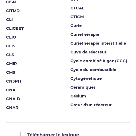
CISN
CTCAE
CITMD
CTICM
CLI
Curie
CLIGEET
Curiethérapie
CLIO
Curiethérapie interstitielle
CLIS
Cuve de réacteur
CLS
Cycle combiné à gaz (CCG)
CMIR
Cycle du combustible
CMS
Cytogénétique
CN3PH
Céramiques
CNA
Césium
CNA-D
Cœur d'un réacteur
CNAR
Télécharger le lexique