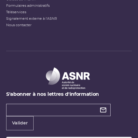
Formulaires administratifs
Téléservices
Signalement externe à l'ASNR
Nous contacter
S'abonner à nos lettres d'information
Types de
newsletter
Adresse
Valider
e-
mail