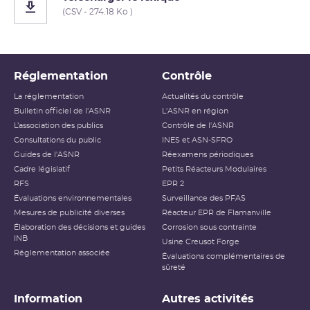
(CSV - 274.18 Ko )
Réglementation
Contrôle
La réglementation
Actualités du contrôle
Bulletin officiel de l'ASNR
L'ASNR en région
L’association des publics
Contrôle de l'ASNR
Consultations du public
INES et ASN-SFRO
Guides de l'ASNR
Réexamens périodiques
Cadre législatif
Petits Réacteurs Modulaires
RFS
EPR 2
Évaluations environnementales
Surveillance des PFAS
Mesures de publicité diverses
Réacteur EPR de Flamanville
Élaboration des décisions et guides
Corrosion sous contrainte
INB
Usine Creusot Forge
Réglementation associée
Évaluations complémentaires de
sûreté
Information
Autres activités