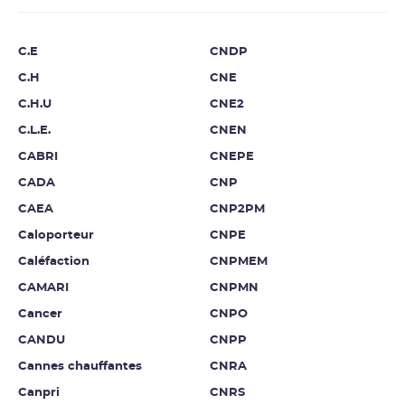
C.E
CNDP
C.H
CNE
C.H.U
CNE2
C.L.E.
CNEN
CABRI
CNEPE
CADA
CNP
CAEA
CNP2PM
Caloporteur
CNPE
Caléfaction
CNPMEM
CAMARI
CNPMN
Cancer
CNPO
CANDU
CNPP
Cannes chauffantes
CNRA
Canpri
CNRS