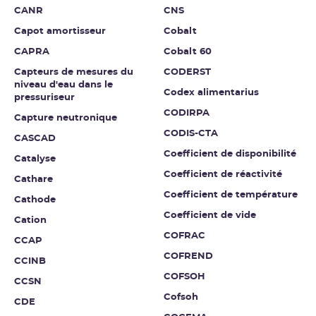
CANR
CNS
Capot amortisseur
Cobalt
CAPRA
Cobalt 60
Capteurs de mesures du
CODERST
niveau d'eau dans le
Codex alimentarius
pressuriseur
CODIRPA
Capture neutronique
CODIS-CTA
CASCAD
Coefficient de disponibilité
Catalyse
Coefficient de réactivité
Cathare
Coefficient de température
Cathode
Coefficient de vide
Cation
COFRAC
CCAP
COFREND
CCINB
COFSOH
CCSN
Cofsoh
CDE