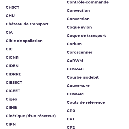
Contrôle-commande
CHSCT
Convection
CHU
Conversion
Château de transport
Coque avion
CIA
Coque de transport
Cible de spallation
Corium
CIC
Coroscanner
CICNR
CoRWM
CIDEN
COSRAC
CIDRRE
Courbe isodébit
CIESSCT
Couverture
CIGEET
COWAM
Cigéo
Coûts de référence
CIINB
CP0
Cinétique (d'un réacteur)
CP1
CIPN
CP2