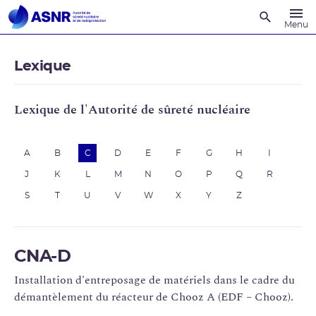
Recherche
Menu
Lexique
Lexique de l'Autorité de sûreté nucléaire
A
B
C
D
E
F
G
H
I
J
K
L
M
N
O
P
Q
R
S
T
U
V
W
X
Y
Z
CNA-D
Installation d'entreposage de matériels dans le cadre du
démantèlement du réacteur de Chooz A (EDF – Chooz).