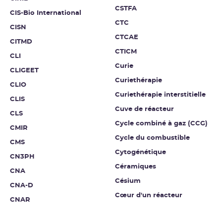
CSTFA
CIS-Bio International
CTC
CISN
CTCAE
CITMD
CTICM
CLI
Curie
CLIGEET
Curiethérapie
CLIO
Curiethérapie interstitielle
CLIS
Cuve de réacteur
CLS
Cycle combiné à gaz (CCG)
CMIR
Cycle du combustible
CMS
Cytogénétique
CN3PH
Céramiques
CNA
Césium
CNA-D
Cœur d'un réacteur
CNAR