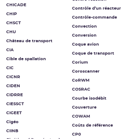
CHICADE
Contrôle d’un réacteur
CHIP
Contrôle-commande
CHSCT
Convection
CHU
Conversion
Château de transport
Coque avion
CIA
Coque de transport
Cible de spallation
Corium
CIC
Coroscanner
CICNR
CoRWM
CIDEN
COSRAC
CIDRRE
Courbe isodébit
CIESSCT
Couverture
CIGEET
COWAM
Cigéo
Coûts de référence
CIINB
CP0