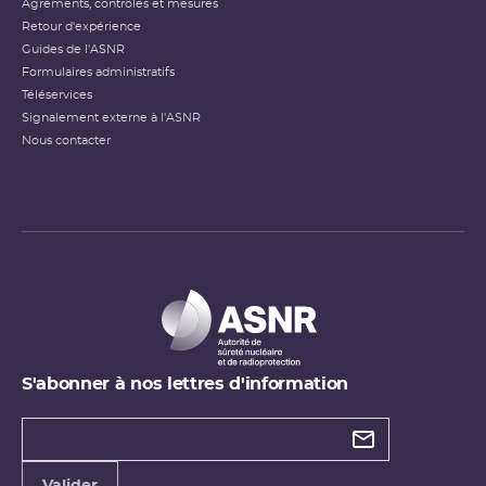
Agréments, contrôles et mesures
Retour d'expérience
Guides de l'ASNR
Formulaires administratifs
Téléservices
Signalement externe à l'ASNR
Nous contacter
S'abonner à nos lettres d'information
Types de
newsletter
Adresse
Valider