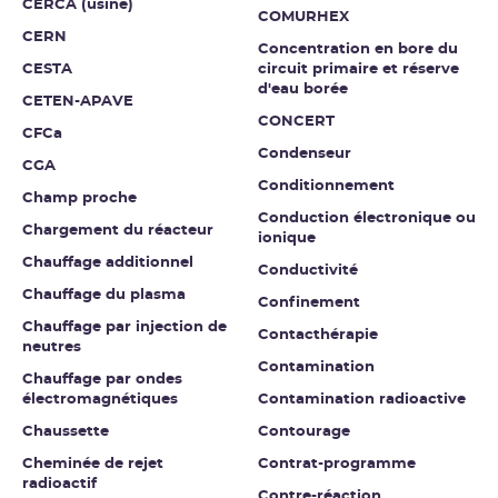
CERCA (usine)
COMURHEX
CERN
Concentration en bore du
CESTA
circuit primaire et réserve
d'eau borée
CETEN-APAVE
CONCERT
CFCa
Condenseur
CGA
Conditionnement
Champ proche
Conduction électronique ou
Chargement du réacteur
ionique
Chauffage additionnel
Conductivité
Chauffage du plasma
Confinement
Chauffage par injection de
Contacthérapie
neutres
Contamination
Chauffage par ondes
électromagnétiques
Contamination radioactive
Chaussette
Contourage
Cheminée de rejet
Contrat-programme
radioactif
Contre-réaction