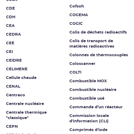
Cofsoh
CDE
COGEMA
CDH
COGIC
CEA
Colis de déchets radioactifs
CEDRA
Colis de transport de
CEE
matières radioactives
CEI
Colonnes de thermocouples
CEIDRE
Coloscanner
CELIMENE
COLTI
Cellule chaude
Combustible MOX
CENAL
Combustible nucléaire
Centraco
Combustible usé
Centrale nucléaire
Commande d’un réacteur
Centrale thermique
Commission locale
"classique"
d'information (CLI)
CEPN
Comprimés d'iode