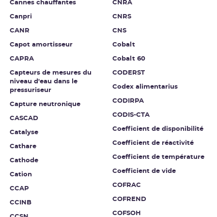
Cannes chauffantes
CNRA
Canpri
CNRS
CANR
CNS
Capot amortisseur
Cobalt
CAPRA
Cobalt 60
Capteurs de mesures du
CODERST
niveau d'eau dans le
Codex alimentarius
pressuriseur
CODIRPA
Capture neutronique
CODIS-CTA
CASCAD
Coefficient de disponibilité
Catalyse
Coefficient de réactivité
Cathare
Coefficient de température
Cathode
Coefficient de vide
Cation
COFRAC
CCAP
COFREND
CCINB
COFSOH
CCSN