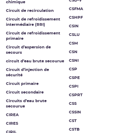
CSD-V
chimique
CSFMA
Circuit de recirculation
CSHPF
Circuit de refroidissement
intermédiaire (RRI)
CSIN
Circuit de refroidissement
CSLU
primaire
CSM
Circuit d’aspersion de
CSN
secours
CSNI
circuit d’eau brute secourue
CSP
Circuit d’injection de
sécurité
CSPE
Circuit primaire
CSPI
Circuit secondaire
CSPRT
Circuits d’eau brute
CSS
secourue
CSSIN
CIREA
CST
CIRES
CSTB
CIRIL