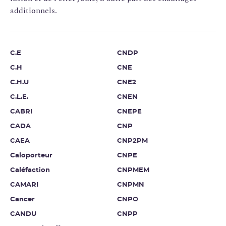
additionnels.
C.E
CNDP
C.H
CNE
C.H.U
CNE2
C.L.E.
CNEN
CABRI
CNEPE
CADA
CNP
CAEA
CNP2PM
Caloporteur
CNPE
Caléfaction
CNPMEM
CAMARI
CNPMN
Cancer
CNPO
CANDU
CNPP