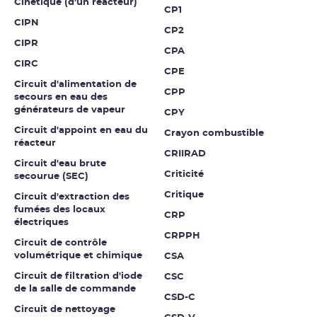
Cinétique (d'un réacteur)
CP1
CIPN
CP2
CIPR
CPA
CIRC
CPE
Circuit d'alimentation de
CPP
secours en eau des
générateurs de vapeur
CPY
Circuit d'appoint en eau du
Crayon combustible
réacteur
CRIIRAD
Circuit d'eau brute
Criticité
secourue (SEC)
Critique
Circuit d'extraction des
fumées des locaux
CRP
électriques
CRPPH
Circuit de contrôle
volumétrique et chimique
CSA
Circuit de filtration d'iode
CSC
de la salle de commande
CSD-C
Circuit de nettoyage