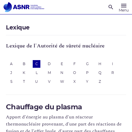
Recherche
Menu
Lexique
Lexique de l'Autorité de sûreté nucléaire
A
B
C
D
E
F
G
H
I
J
K
L
M
N
O
P
Q
R
S
T
U
V
W
X
Y
Z
Chauffage du plasma
Apport d'énergie au plasma d'un réacteur
thermonucléaire provenant, d'une part des réactions de
fusion et de l'effet Joule, d'autre part des chauffages