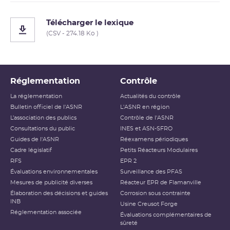
Télécharger le lexique
(CSV - 274.18 Ko )
Réglementation
Contrôle
La réglementation
Actualités du contrôle
Bulletin officiel de l'ASNR
L'ASNR en région
L’association des publics
Contrôle de l'ASNR
Consultations du public
INES et ASN-SFRO
Guides de l'ASNR
Réexamens périodiques
Cadre législatif
Petits Réacteurs Modulaires
RFS
EPR 2
Évaluations environnementales
Surveillance des PFAS
Mesures de publicité diverses
Réacteur EPR de Flamanville
Élaboration des décisions et guides
Corrosion sous contrainte
INB
Usine Creusot Forge
Réglementation associée
Évaluations complémentaires de
sûreté