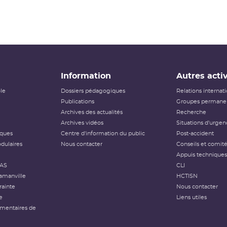
Information
Autres activ
ôle
Dossiers pédagogiques
Relations internat
Publications
Groupes permanen
Archives des actualités
Recherche
Archives vidéos
Situations d'urgen
iques
Centre d'information du public
Post-accident
dulaires
Nous contacter
Conseils et comit
Appuis techniques
FAS
CLI
amanville
HCTISN
rainte
Nous contacter
e
Liens utiles
émentaires de