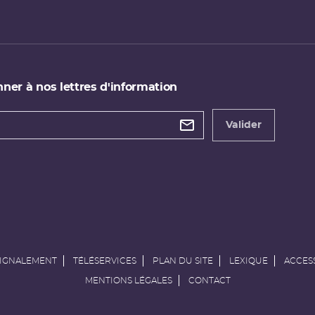
ner à nos lettres d'information
 de
etter
Valider
e
SIGNALEMENT
TÉLÉSERVICES
PLAN DU SITE
LEXIQUE
ACCESS
MENTIONS LÉGALES
CONTACT