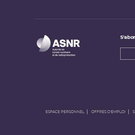
S'abon
Types
newsl
Adress
e-
mail
ESPACE PERSONNEL
OFFRES D'EMPLOI