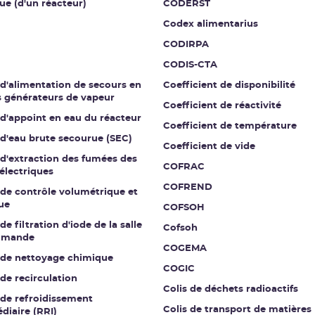
ue (d'un réacteur)
CODERST
Codex alimentarius
CODIRPA
CODIS-CTA
 d'alimentation de secours en
Coefficient de disponibilité
s générateurs de vapeur
Coefficient de réactivité
 d'appoint en eau du réacteur
Coefficient de température
 d'eau brute secourue (SEC)
Coefficient de vide
 d'extraction des fumées des
COFRAC
électriques
COFREND
 de contrôle volumétrique et
ue
COFSOH
de filtration d'iode de la salle
Cofsoh
mmande
COGEMA
t de nettoyage chimique
COGIC
 de recirculation
Colis de déchets radioactifs
 de refroidissement
Colis de transport de matières
diaire (RRI)