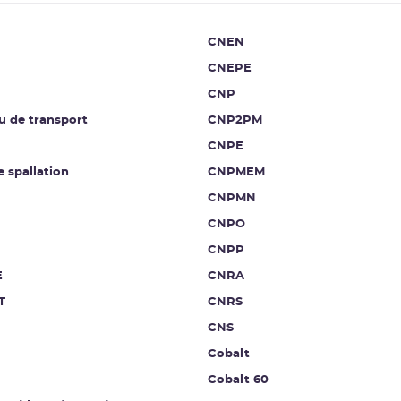
CNEN
CNEPE
CNP
u de transport
CNP2PM
CNPE
e spallation
CNPMEM
CNPMN
CNPO
CNPP
E
CNRA
T
CNRS
CNS
Cobalt
Cobalt 60