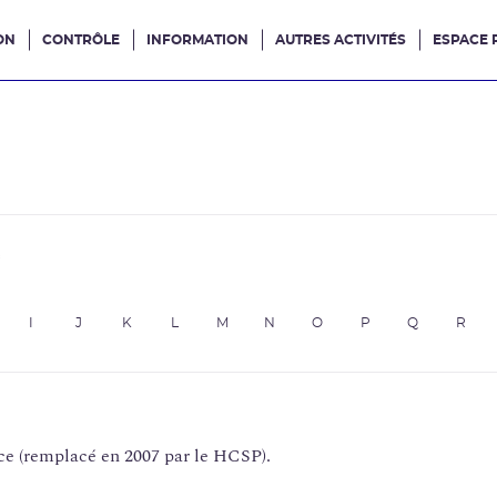
ON
CONTRÔLE
INFORMATION
AUTRES ACTIVITÉS
ESPACE 
e site
e
I
J
K
L
M
N
O
P
Q
R
e (remplacé en 2007 par le HCSP).