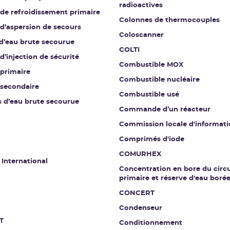
radioactives
 de refroidissement primaire
Colonnes de thermocouples
 d’aspersion de secours
Coloscanner
 d’eau brute secourue
COLTI
 d’injection de sécurité
Combustible MOX
 primaire
Combustible nucléaire
 secondaire
Combustible usé
s d’eau brute secourue
Commande d’un réacteur
Commission locale d'informati
Comprimés d'iode
COMURHEX
 International
Concentration en bore du circu
primaire et réserve d'eau boré
CONCERT
Condenseur
T
Conditionnement