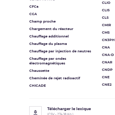
CLIO
CFCa
CLIS
CGA
CLS
Champ proche
CMIR
Chargement du réacteur
CMS
Chauffage additionnel
CN3PH
Chauffage du plasma
CNA
Chauffage par injection de neutres
CNA-D
Chauffage par ondes
CNAR
électromagnétiques
CNDP
Chaussette
CNE
Cheminée de rejet radioactif
CNE2
CHICADE
Télécharger le lexique
(CSV - 274.18 Ko )