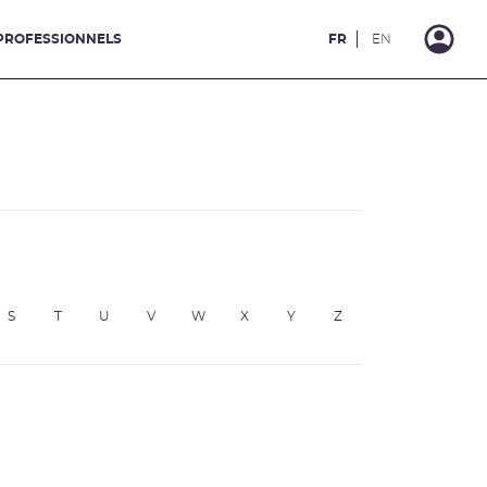
PROFESSIONNELS
FR
EN
S
T
U
V
W
X
Y
Z