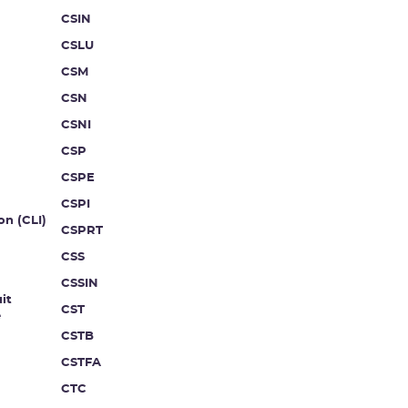
CSIN
CSLU
CSM
CSN
CSNI
CSP
CSPE
CSPI
on (CLI)
CSPRT
CSS
CSSIN
it
CST
e
CSTB
CSTFA
CTC