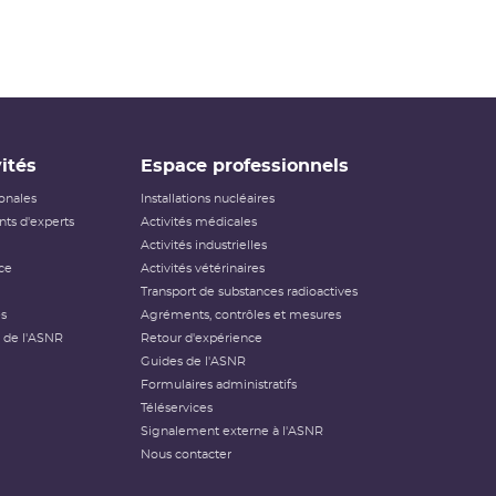
ités
Espace professionnels
ionales
Installations nucléaires
ts d'experts
Activités médicales
Activités industrielles
ce
Activités vétérinaires
Transport de substances radioactives
és
Agréments, contrôles et mesures
 de l'ASNR
Retour d'expérience
Guides de l'ASNR
Formulaires administratifs
Téléservices
Signalement externe à l'ASNR
Nous contacter