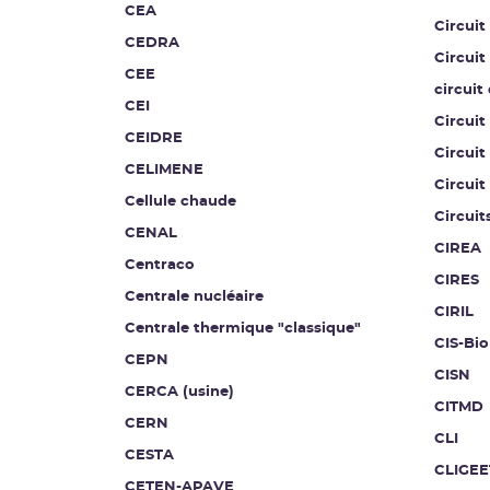
CEA
Circuit
CEDRA
Circuit
CEE
circuit
CEI
Circuit
CEIDRE
Circuit
CELIMENE
Circuit
Cellule chaude
Circuit
CENAL
CIREA
Centraco
CIRES
Centrale nucléaire
CIRIL
Centrale thermique "classique"
CIS-Bio
CEPN
CISN
CERCA (usine)
CITMD
CERN
CLI
CESTA
CLIGEE
CETEN-APAVE