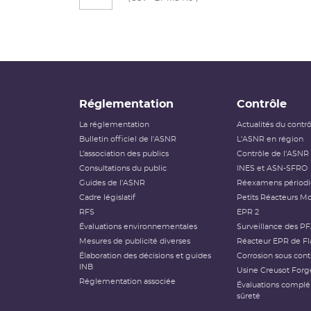
Réglementation
Contrôle
La réglementation
Actualités du contr
Bulletin officiel de l'ASNR
L'ASNR en région
L’association des publics
Contrôle de l'ASNR
Consultations du public
INES et ASN-SFRO
Guides de l'ASNR
Réexamens périod
Cadre législatif
Petits Réacteurs Mo
RFS
EPR 2
Évaluations environnementales
Surveillance des P
Mesures de publicité diverses
Réacteur EPR de Fl
Élaboration des décisions et guides
Corrosion sous cont
INB
Usine Creusot Forg
Réglementation associée
Évaluations compl
sûreté