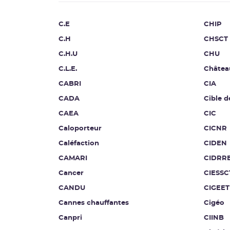
C.E
CHIP
C.H
CHSCT
C.H.U
CHU
C.L.E.
Châtea
CABRI
CIA
CADA
Cible d
CAEA
CIC
Caloporteur
CICNR
Caléfaction
CIDEN
CAMARI
CIDRR
Cancer
CIESSC
CANDU
CIGEET
Cannes chauffantes
Cigéo
Canpri
CIINB