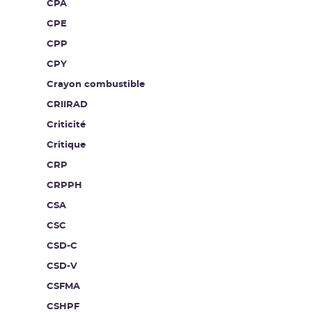
CPA
CPE
CPP
CPY
Crayon combustible
CRIIRAD
Criticité
Critique
CRP
CRPPH
CSA
CSC
CSD-C
CSD-V
CSFMA
CSHPF