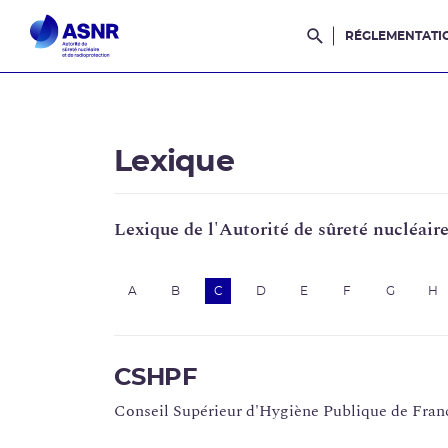
RÉGLEMENTATI
Rechercher dans l
Lexique
Lexique de l'Autorité de sûreté nucléair
A
B
C
D
E
F
G
H
CSHPF
Conseil Supérieur d'Hygiène Publique de Franc