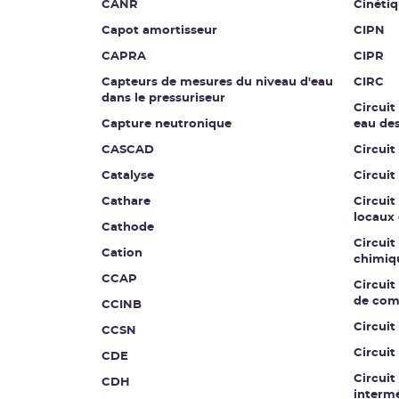
CANR
Cinétiq
Capot amortisseur
CIPN
CAPRA
CIPR
Capteurs de mesures du niveau d'eau
CIRC
dans le pressuriseur
Circuit
Capture neutronique
eau de
CASCAD
Circuit
Catalyse
Circuit
Cathare
Circuit
locaux 
Cathode
Circuit
Cation
chimiq
CCAP
Circuit 
de co
CCINB
Circui
CCSN
Circuit
CDE
Circuit
CDH
intermé