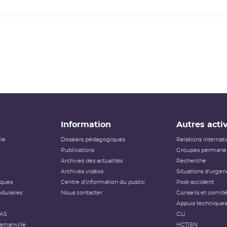
Information
Autres activ
ôle
Dossiers pédagogiques
Relations internat
Publications
Groupes permanen
Archives des actualités
Recherche
Archives vidéos
Situations d'urgen
iques
Centre d'information du public
Post-accident
dulaires
Nous contacter
Conseils et comit
Appuis techniques
FAS
CLI
amanville
HCTISN