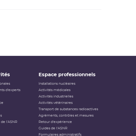
ités
Espace professionnels
ionales
Installations nucléaires
ts d'experts
Activités médicales
Activités industrielles
ce
Activités vétérinaires
Transport de substances radioactives
és
Agréments, contrôles et mesures
 de l'ASNR
Retour d'expérience
Guides de l'ASNR
Formulaires administratifs