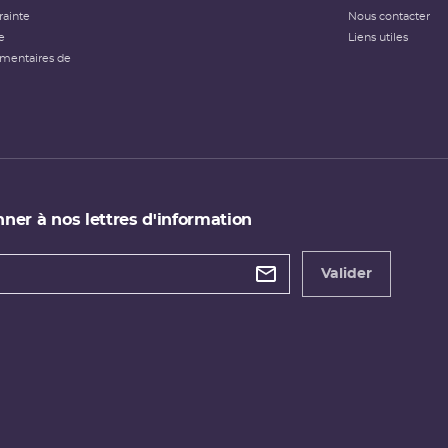
rainte
Nous contacter
e
Liens utiles
émentaires de
ner à nos lettres d'information
 de
etter
Valider
e