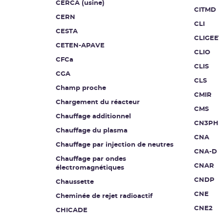
CERCA (usine)
CITMD
CERN
CLI
CESTA
CLIGEE
CETEN-APAVE
CLIO
CFCa
CLIS
CGA
CLS
Champ proche
CMIR
Chargement du réacteur
CMS
Chauffage additionnel
CN3PH
Chauffage du plasma
CNA
Chauffage par injection de neutres
CNA-D
Chauffage par ondes
CNAR
électromagnétiques
CNDP
Chaussette
CNE
Cheminée de rejet radioactif
CNE2
CHICADE