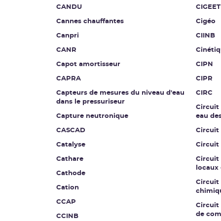
CANDU
CIGEET
Cannes chauffantes
Cigéo
Canpri
CIINB
CANR
Cinétiq
Capot amortisseur
CIPN
CAPRA
CIPR
Capteurs de mesures du niveau d'eau
CIRC
dans le pressuriseur
Circuit
Capture neutronique
eau de
CASCAD
Circuit
Catalyse
Circuit
Cathare
Circuit
locaux 
Cathode
Circuit
Cation
chimiq
CCAP
Circuit 
de co
CCINB