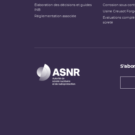
Élaboration des décisions et guides
Corrosion sous cont
INB
Usine Creusot Forg
Réglementation associée
Évaluations compl
sûreté
S'abon
Types
newsl
Adress
e-
mail