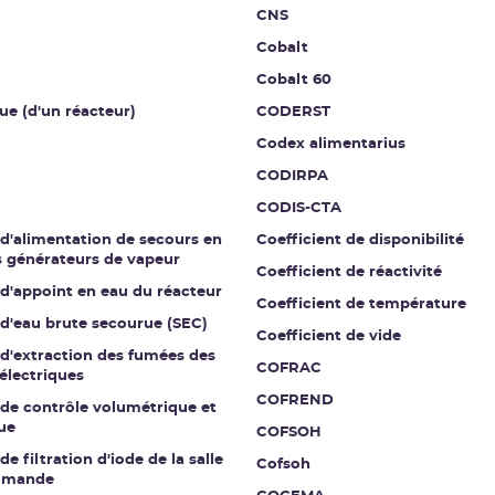
CNS
Cobalt
Cobalt 60
ue (d'un réacteur)
CODERST
Codex alimentarius
CODIRPA
CODIS-CTA
 d'alimentation de secours en
Coefficient de disponibilité
s générateurs de vapeur
Coefficient de réactivité
 d'appoint en eau du réacteur
Coefficient de température
 d'eau brute secourue (SEC)
Coefficient de vide
 d'extraction des fumées des
COFRAC
électriques
COFREND
 de contrôle volumétrique et
ue
COFSOH
de filtration d'iode de la salle
Cofsoh
mmande