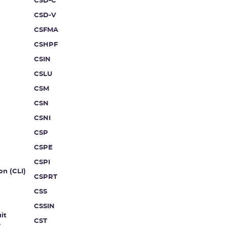
CSD-C
CSD-V
CSFMA
CSHPF
CSIN
CSLU
CSM
CSN
CSNI
CSP
CSPE
CSPI
on (CLI)
CSPRT
CSS
CSSIN
it
CST
e