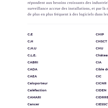
répondent aux besoins croissants des industriels
surveillance accrue des installations, et par là
de plus en plus fréquent à des logiciels dans 
C.E
CHIP
C.H
CHSCT
C.H.U
CHU
C.L.E.
Châtea
CABRI
CIA
CADA
Cible d
CAEA
CIC
Caloporteur
CICNR
Caléfaction
CIDEN
CAMARI
CIDRR
Cancer
CIESSC