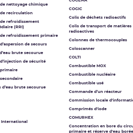
COGEMA
t de nettoyage chimique
COGIC
 de recirculation
Colis de déchets radioactifs
 de refroidissement
Colis de transport de matières
diaire (RRI)
radioactives
 de refroidissement primaire
Colonnes de thermocouples
 d’aspersion de secours
Coloscanner
 d’eau brute secourue
COLTI
 d’injection de sécurité
Combustible MOX
 primaire
Combustible nucléaire
 secondaire
Combustible usé
s d’eau brute secourue
Commande d’un réacteur
Commission locale d'informati
Comprimés d'iode
COMURHEX
 International
Concentration en bore du circu
primaire et réserve d'eau boré