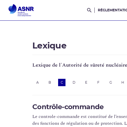
RÉGLEMENTATI
Rechercher dans l
Lexique
Lexique de l'Autorité de sûreté nucléair
A
B
C
D
E
F
G
H
Contrôle-commande
Le controle-commande est constitué de l’ensem
des fonctions de régulation ou de protection. 