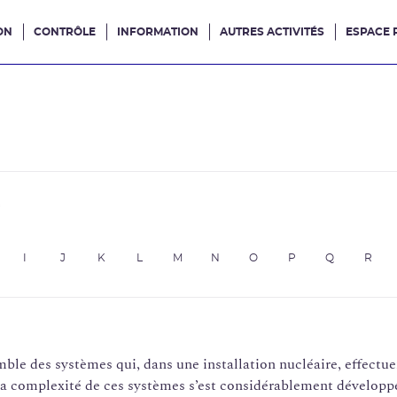
ON
CONTRÔLE
INFORMATION
AUTRES ACTIVITÉS
ESPACE 
e site
e
I
J
K
L
M
N
O
P
Q
R
ble des systèmes qui, dans une installation nucléaire, effect
La complexité de ces systèmes s’est considérablement développé