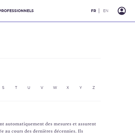
PROFESSIONNELS
FR
EN
S
T
U
V
W
X
Y
Z
uent automatiquement des mesures et assurent
e au cours des dernières décennies. Ils