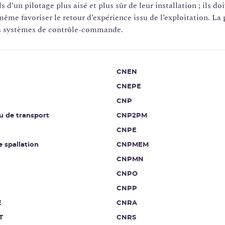
 d’un pilotage plus aisé et plus sûr de leur installation ; ils 
 même favoriser le retour d’expérience issu de l’exploitation. La
les systèmes de contrôle-commande.
CNEN
CNEPE
CNP
u de transport
CNP2PM
CNPE
e spallation
CNPMEM
CNPMN
CNPO
CNPP
E
CNRA
T
CNRS