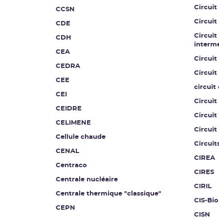
Circui
CCSN
Circuit
CDE
Circuit
CDH
intermé
CEA
Circuit
CEDRA
Circuit
CEE
circuit
CEI
Circuit
CEIDRE
Circuit
CELIMENE
Circuit
Cellule chaude
Circuit
CENAL
CIREA
Centraco
CIRES
Centrale nucléaire
CIRIL
Centrale thermique "classique"
CIS-Bio
CEPN
CISN