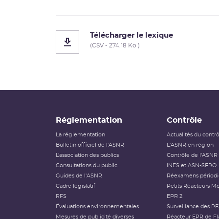
Télécharger le lexique
(CSV - 274.18 Ko )
Réglementation
Contrôle
La réglementation
Actualités du contr
Bulletin officiel de l'ASNR
L'ASNR en région
L’association des publics
Contrôle de l'ASNR
Consultations du public
INES et ASN-SFRO
Guides de l'ASNR
Réexamens périod
Cadre législatif
Petits Réacteurs Mo
RFS
EPR 2
Évaluations environnementales
Surveillance des P
Mesures de publicité diverses
Réacteur EPR de Fl