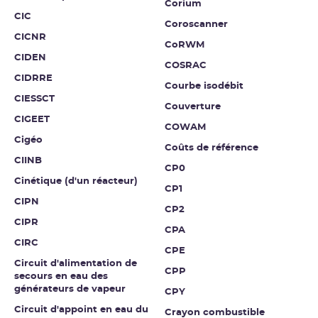
Corium
CIC
Coroscanner
CICNR
CoRWM
CIDEN
COSRAC
CIDRRE
Courbe isodébit
CIESSCT
Couverture
CIGEET
COWAM
Cigéo
Coûts de référence
CIINB
CP0
Cinétique (d'un réacteur)
CP1
CIPN
CP2
CIPR
CPA
CIRC
CPE
Circuit d'alimentation de
CPP
secours en eau des
générateurs de vapeur
CPY
Circuit d'appoint en eau du
Crayon combustible