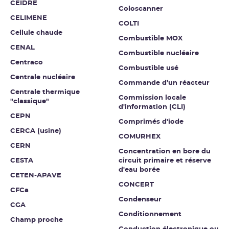
CEIDRE
Coloscanner
CELIMENE
COLTI
Cellule chaude
Combustible MOX
CENAL
Combustible nucléaire
Centraco
Combustible usé
Centrale nucléaire
Commande d’un réacteur
Centrale thermique
Commission locale
"classique"
d'information (CLI)
CEPN
Comprimés d'iode
CERCA (usine)
COMURHEX
CERN
Concentration en bore du
CESTA
circuit primaire et réserve
d'eau borée
CETEN-APAVE
CONCERT
CFCa
Condenseur
CGA
Conditionnement
Champ proche