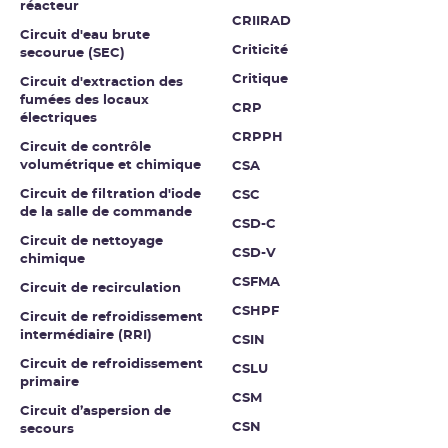
réacteur
CRIIRAD
Circuit d'eau brute
Criticité
secourue (SEC)
Critique
Circuit d'extraction des
fumées des locaux
CRP
électriques
CRPPH
Circuit de contrôle
volumétrique et chimique
CSA
Circuit de filtration d'iode
CSC
de la salle de commande
CSD-C
Circuit de nettoyage
CSD-V
chimique
CSFMA
Circuit de recirculation
CSHPF
Circuit de refroidissement
intermédiaire (RRI)
CSIN
Circuit de refroidissement
CSLU
primaire
CSM
Circuit d’aspersion de
CSN
secours