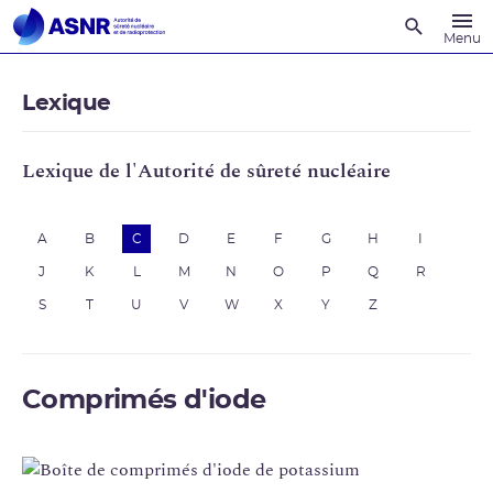
Recherche
Menu
Lexique
Lexique de l'Autorité de sûreté nucléaire
A
B
C
D
E
F
G
H
I
J
K
L
M
N
O
P
Q
R
S
T
U
V
W
X
Y
Z
Comprimés d'iode