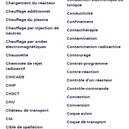
Conduction électronique ou
Chargement du réacteur
ionique
Chauffage additionnel
Conductivité
Chauffage du plasma
Confinement
Chauffage par injection de
Contacthérapie
neutres
Contamination
Chauffage par ondes
électromagnétiques
Contamination radioactive
Chaussette
Contourage
Cheminée de rejet
Contrat-programme
radioactif
Contre-réaction
CHICADE
Contrôle d’un réacteur
CHIP
Contrôle-commande
CHSCT
Convection
CHU
Conversion
Château de transport
Coque avion
CIA
Coque de transport
Cible de spallation