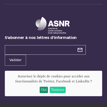
S'abonner à nos lettres d'information
Types de
newsletter
Adresse
Valider
e-
mail
Autorisez le dépôt de cookies pour accéder aux
fonctionnalités de
Twitter, Facebook et LinkedIn
?
Oui
Toujours