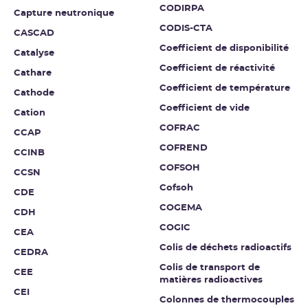
CODIRPA
Capture neutronique
CODIS-CTA
CASCAD
Coefficient de disponibilité
Catalyse
Coefficient de réactivité
Cathare
Coefficient de température
Cathode
Coefficient de vide
Cation
COFRAC
CCAP
COFREND
CCINB
COFSOH
CCSN
Cofsoh
CDE
COGEMA
CDH
COGIC
CEA
Colis de déchets radioactifs
CEDRA
Colis de transport de
CEE
matières radioactives
CEI
Colonnes de thermocouples