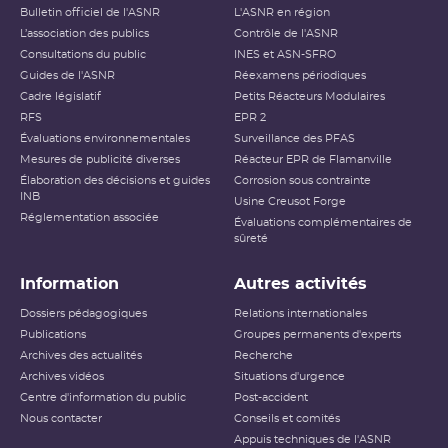
Bulletin officiel de l'ASNR
L'ASNR en région
L’association des publics
Contrôle de l'ASNR
Consultations du public
INES et ASN-SFRO
Guides de l'ASNR
Réexamens périodiques
Cadre législatif
Petits Réacteurs Modulaires
RFS
EPR 2
Évaluations environnementales
Surveillance des PFAS
Mesures de publicité diverses
Réacteur EPR de Flamanville
Élaboration des décisions et guides
Corrosion sous contrainte
INB
Usine Creusot Forge
Réglementation associée
Évaluations complémentaires de
sûreté
Information
Autres activités
Dossiers pédagogiques
Relations internationales
Publications
Groupes permanents d'experts
Archives des actualités
Recherche
Archives vidéos
Situations d'urgence
Centre d'information du public
Post-accident
Nous contacter
Conseils et comités
Appuis techniques de l'ASNR