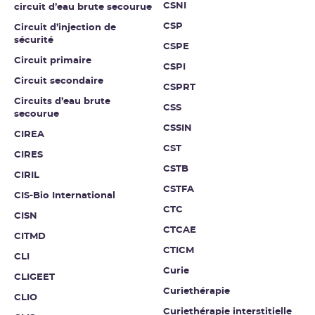
CSNI
circuit d’eau brute secourue
CSP
Circuit d’injection de
sécurité
CSPE
Circuit primaire
CSPI
Circuit secondaire
CSPRT
Circuits d’eau brute
CSS
secourue
CSSIN
CIREA
CST
CIRES
CSTB
CIRIL
CSTFA
CIS-Bio International
CTC
CISN
CTCAE
CITMD
CTICM
CLI
Curie
CLIGEET
Curiethérapie
CLIO
Curiethérapie interstitielle