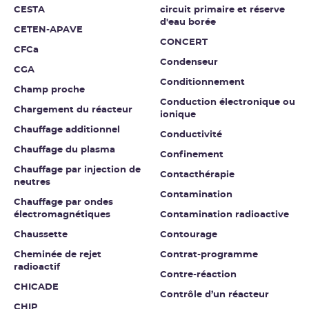
CESTA
circuit primaire et réserve
d'eau borée
CETEN-APAVE
CONCERT
CFCa
Condenseur
CGA
Conditionnement
Champ proche
Conduction électronique ou
Chargement du réacteur
ionique
Chauffage additionnel
Conductivité
Chauffage du plasma
Confinement
Chauffage par injection de
Contacthérapie
neutres
Contamination
Chauffage par ondes
électromagnétiques
Contamination radioactive
Chaussette
Contourage
Cheminée de rejet
Contrat-programme
radioactif
Contre-réaction
CHICADE
Contrôle d’un réacteur
CHIP