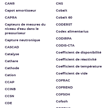
CANR
CNS
Capot amortisseur
Cobalt
CAPRA
Cobalt 60
Capteurs de mesures du
CODERST
niveau d'eau dans le
Codex alimentarius
pressuriseur
CODIRPA
Capture neutronique
CODIS-CTA
CASCAD
Coefficient de disponibilité
Catalyse
Coefficient de réactivité
Cathare
Coefficient de température
Cathode
Coefficient de vide
Cation
COFRAC
CCAP
COFREND
CCINB
COFSOH
CCSN
Cofsoh
CDE