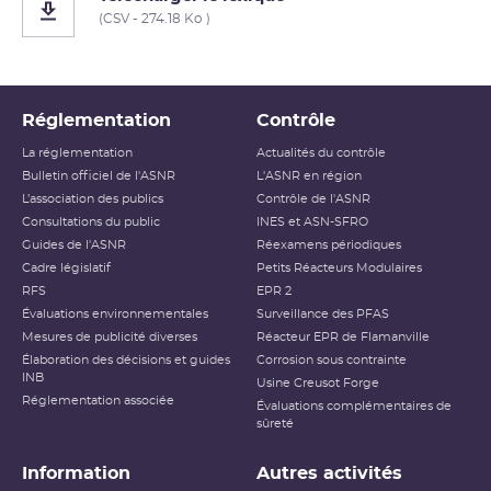
(CSV - 274.18 Ko )
Réglementation
Contrôle
La réglementation
Actualités du contrôle
Bulletin officiel de l'ASNR
L'ASNR en région
L’association des publics
Contrôle de l'ASNR
Consultations du public
INES et ASN-SFRO
Guides de l'ASNR
Réexamens périodiques
Cadre législatif
Petits Réacteurs Modulaires
RFS
EPR 2
Évaluations environnementales
Surveillance des PFAS
Mesures de publicité diverses
Réacteur EPR de Flamanville
Élaboration des décisions et guides
Corrosion sous contrainte
INB
Usine Creusot Forge
Réglementation associée
Évaluations complémentaires de
sûreté
Information
Autres activités