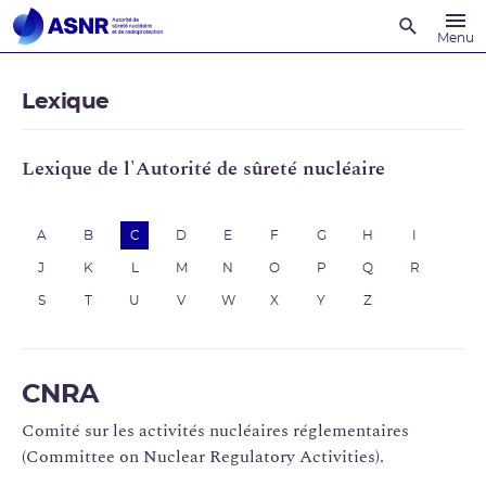
Recherche
Menu
Lexique
Lexique de l'Autorité de sûreté nucléaire
A
B
C
D
E
F
G
H
I
J
K
L
M
N
O
P
Q
R
S
T
U
V
W
X
Y
Z
CNRA
Comité sur les activités nucléaires réglementaires
(Committee on Nuclear Regulatory Activities).