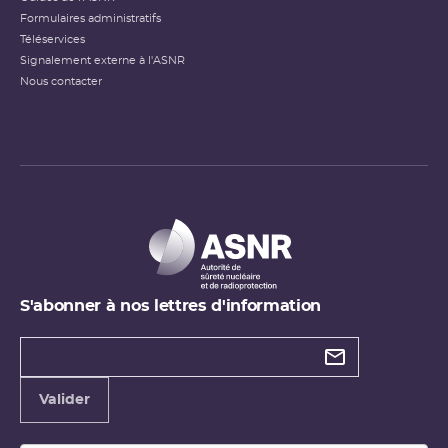
Formulaires administratifs
Téléservices
Signalement externe à l'ASNR
Nous contacter
S'abonner à nos lettres d'information
Types de
newsletter
Adresse
Valider
e-
mail