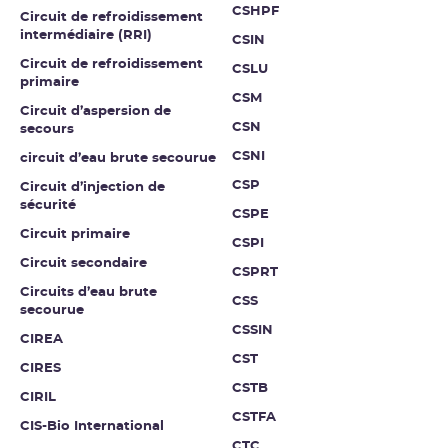
CSHPF
Circuit de refroidissement
intermédiaire (RRI)
CSIN
Circuit de refroidissement
CSLU
primaire
CSM
Circuit d’aspersion de
CSN
secours
CSNI
circuit d’eau brute secourue
CSP
Circuit d’injection de
sécurité
CSPE
Circuit primaire
CSPI
Circuit secondaire
CSPRT
Circuits d’eau brute
CSS
secourue
CSSIN
CIREA
CST
CIRES
CSTB
CIRIL
CSTFA
CIS-Bio International
CTC