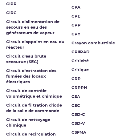
CIPR
CPA
CIRC
CPE
Circuit d'alimentation de
CPP
secours en eau des
générateurs de vapeur
CPY
Circuit d'appoint en eau du
Crayon combustible
réacteur
CRIIRAD
Circuit d'eau brute
Criticité
secourue (SEC)
Critique
Circuit d'extraction des
fumées des locaux
CRP
électriques
CRPPH
Circuit de contrôle
volumétrique et chimique
CSA
Circuit de filtration d'iode
CSC
de la salle de commande
CSD-C
Circuit de nettoyage
CSD-V
chimique
CSFMA
Circuit de recirculation