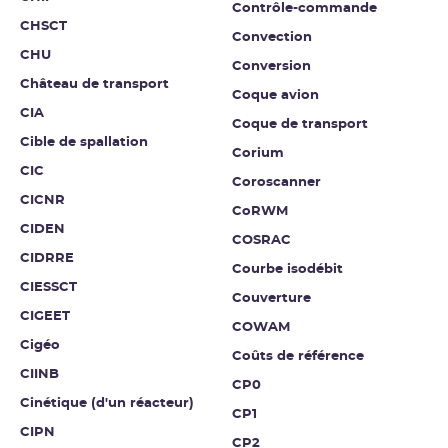
Contrôle-commande
CHSCT
Convection
CHU
Conversion
Château de transport
Coque avion
CIA
Coque de transport
Cible de spallation
Corium
CIC
Coroscanner
CICNR
CoRWM
CIDEN
COSRAC
CIDRRE
Courbe isodébit
CIESSCT
Couverture
CIGEET
COWAM
Cigéo
Coûts de référence
CIINB
CP0
Cinétique (d'un réacteur)
CP1
CIPN
CP2