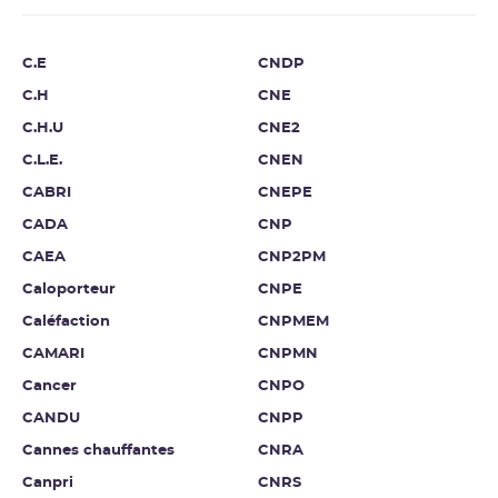
C.E
CNDP
C.H
CNE
C.H.U
CNE2
C.L.E.
CNEN
CABRI
CNEPE
CADA
CNP
CAEA
CNP2PM
Caloporteur
CNPE
Caléfaction
CNPMEM
CAMARI
CNPMN
Cancer
CNPO
CANDU
CNPP
Cannes chauffantes
CNRA
Canpri
CNRS