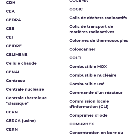
COGEMA
CDH
COGIC
CEA
Colis de déchets radioactifs
CEDRA
Colis de transport de
CEE
matières radioactives
CEI
Colonnes de thermocouples
CEIDRE
Coloscanner
CELIMENE
COLTI
Cellule chaude
Combustible MOX
CENAL
Combustible nucléaire
Centraco
Combustible usé
Centrale nucléaire
Commande d’un réacteur
Centrale thermique
Commission locale
"classique"
d'information (CLI)
CEPN
Comprimés d'iode
CERCA (usine)
COMURHEX
CERN
Concentration en bore du