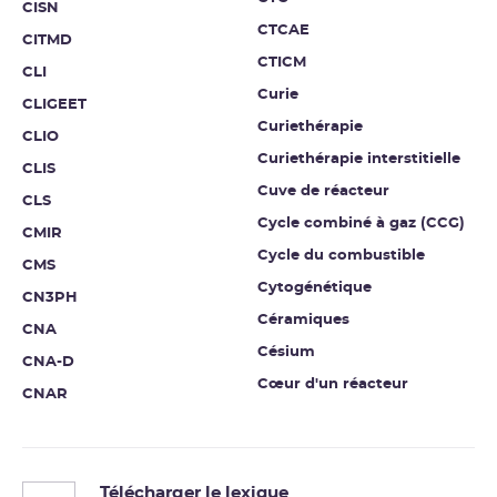
CISN
CTCAE
CITMD
CTICM
CLI
Curie
CLIGEET
Curiethérapie
CLIO
Curiethérapie interstitielle
CLIS
Cuve de réacteur
CLS
Cycle combiné à gaz (CCG)
CMIR
Cycle du combustible
CMS
Cytogénétique
CN3PH
Céramiques
CNA
Césium
CNA-D
Cœur d'un réacteur
CNAR
Télécharger le lexique