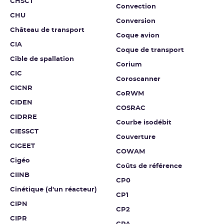
CHSCT
Convection
CHU
Conversion
Château de transport
Coque avion
CIA
Coque de transport
Cible de spallation
Corium
CIC
Coroscanner
CICNR
CoRWM
CIDEN
COSRAC
CIDRRE
Courbe isodébit
CIESSCT
Couverture
CIGEET
COWAM
Cigéo
Coûts de référence
CIINB
CP0
Cinétique (d'un réacteur)
CP1
CIPN
CP2
CIPR