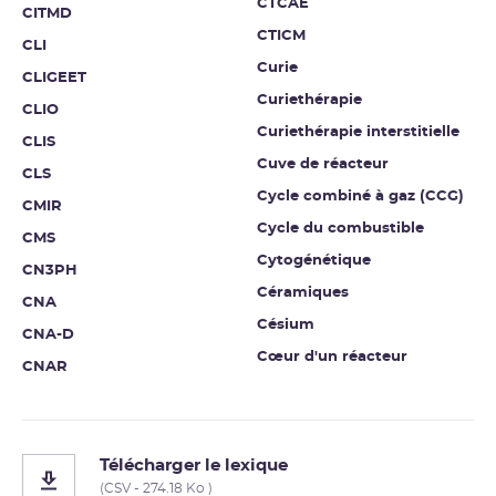
CTCAE
CITMD
CTICM
CLI
Curie
CLIGEET
Curiethérapie
CLIO
Curiethérapie interstitielle
CLIS
Cuve de réacteur
CLS
Cycle combiné à gaz (CCG)
CMIR
Cycle du combustible
CMS
Cytogénétique
CN3PH
Céramiques
CNA
Césium
CNA-D
Cœur d'un réacteur
CNAR
Télécharger le lexique
(CSV - 274.18 Ko )