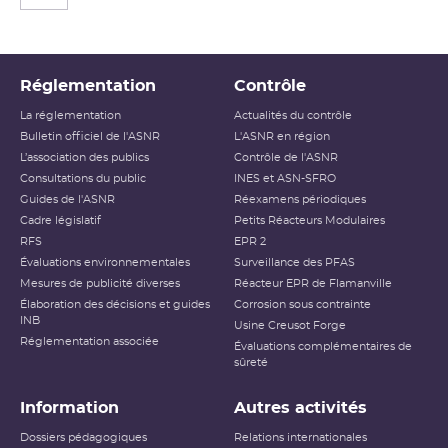
Réglementation
Contrôle
La réglementation
Actualités du contrôle
Bulletin officiel de l'ASNR
L'ASNR en région
L’association des publics
Contrôle de l'ASNR
Consultations du public
INES et ASN-SFRO
Guides de l'ASNR
Réexamens périodiques
Cadre législatif
Petits Réacteurs Modulaires
RFS
EPR 2
Évaluations environnementales
Surveillance des PFAS
Mesures de publicité diverses
Réacteur EPR de Flamanville
Élaboration des décisions et guides
Corrosion sous contrainte
INB
Usine Creusot Forge
Réglementation associée
Évaluations complémentaires de
sûreté
Information
Autres activités
Dossiers pédagogiques
Relations internationales