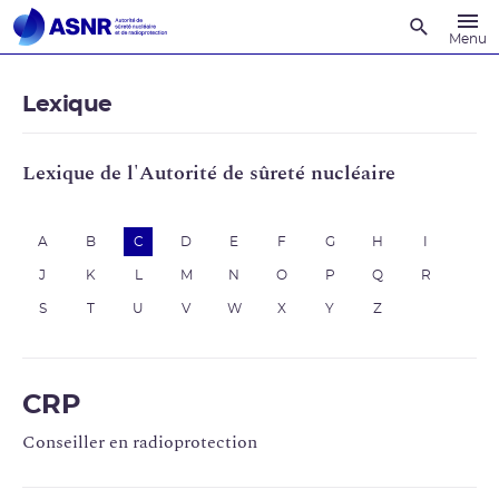
Recherche
Menu
Lexique
Lexique de l'Autorité de sûreté nucléaire
A
B
C
D
E
F
G
H
I
J
K
L
M
N
O
P
Q
R
S
T
U
V
W
X
Y
Z
CRP
Conseiller en radioprotection