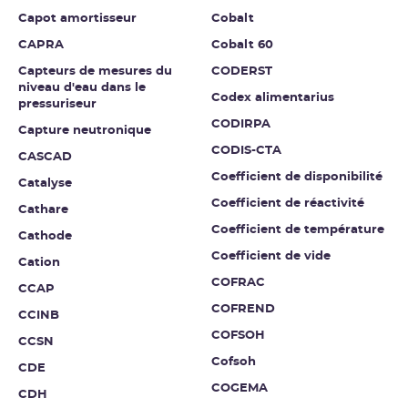
Capot amortisseur
Cobalt
CAPRA
Cobalt 60
Capteurs de mesures du
CODERST
niveau d'eau dans le
Codex alimentarius
pressuriseur
CODIRPA
Capture neutronique
CODIS-CTA
CASCAD
Coefficient de disponibilité
Catalyse
Coefficient de réactivité
Cathare
Coefficient de température
Cathode
Coefficient de vide
Cation
COFRAC
CCAP
COFREND
CCINB
COFSOH
CCSN
Cofsoh
CDE
COGEMA
CDH