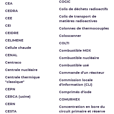
COGIC
CEA
Colis de déchets radioactifs
CEDRA
Colis de transport de
CEE
matières radioactives
CEI
Colonnes de thermocouples
CEIDRE
Coloscanner
CELIMENE
COLTI
Cellule chaude
Combustible MOX
CENAL
Combustible nucléaire
Centraco
Combustible usé
Centrale nucléaire
Commande d’un réacteur
Centrale thermique
Commission locale
"classique"
d'information (CLI)
CEPN
Comprimés d'iode
CERCA (usine)
COMURHEX
CERN
Concentration en bore du
CESTA
circuit primaire et réserve