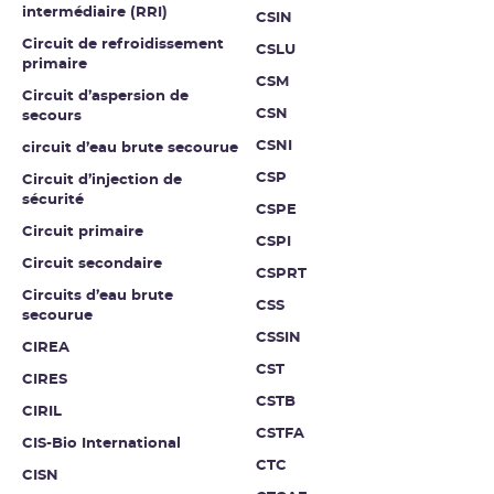
intermédiaire (RRI)
CSIN
Circuit de refroidissement
CSLU
primaire
CSM
Circuit d’aspersion de
CSN
secours
CSNI
circuit d’eau brute secourue
CSP
Circuit d’injection de
sécurité
CSPE
Circuit primaire
CSPI
Circuit secondaire
CSPRT
Circuits d’eau brute
CSS
secourue
CSSIN
CIREA
CST
CIRES
CSTB
CIRIL
CSTFA
CIS-Bio International
CTC
CISN