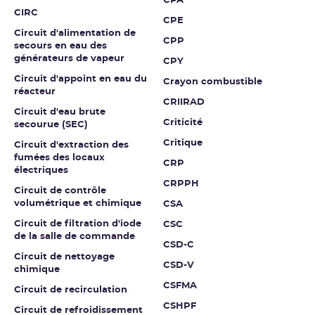
CPA
CIRC
CPE
Circuit d'alimentation de
CPP
secours en eau des
générateurs de vapeur
CPY
Circuit d'appoint en eau du
Crayon combustible
réacteur
CRIIRAD
Circuit d'eau brute
Criticité
secourue (SEC)
Critique
Circuit d'extraction des
fumées des locaux
CRP
électriques
CRPPH
Circuit de contrôle
volumétrique et chimique
CSA
Circuit de filtration d'iode
CSC
de la salle de commande
CSD-C
Circuit de nettoyage
CSD-V
chimique
CSFMA
Circuit de recirculation
CSHPF
Circuit de refroidissement