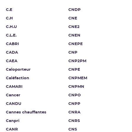
C.E
CNDP
C.H
CNE
C.H.U
CNE2
C.L.E.
CNEN
CABRI
CNEPE
CADA
CNP
CAEA
CNP2PM
Caloporteur
CNPE
Caléfaction
CNPMEM
CAMARI
CNPMN
Cancer
CNPO
CANDU
CNPP
Cannes chauffantes
CNRA
Canpri
CNRS
CANR
CNS