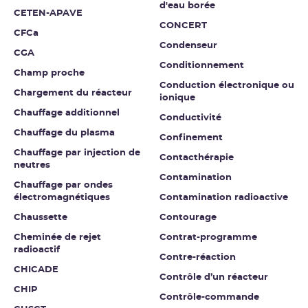
d'eau borée
CETEN-APAVE
CONCERT
CFCa
Condenseur
CGA
Conditionnement
Champ proche
Conduction électronique ou
Chargement du réacteur
ionique
Chauffage additionnel
Conductivité
Chauffage du plasma
Confinement
Chauffage par injection de
Contacthérapie
neutres
Contamination
Chauffage par ondes
électromagnétiques
Contamination radioactive
Chaussette
Contourage
Cheminée de rejet
Contrat-programme
radioactif
Contre-réaction
CHICADE
Contrôle d’un réacteur
CHIP
Contrôle-commande