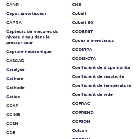
CANR
CNS
Capot amortisseur
Cobalt
CAPRA
Cobalt 60
Capteurs de mesures du
CODERST
niveau d'eau dans le
Codex alimentarius
pressuriseur
CODIRPA
Capture neutronique
CODIS-CTA
CASCAD
Coefficient de disponibilité
Catalyse
Coefficient de réactivité
Cathare
Coefficient de température
Cathode
Coefficient de vide
Cation
COFRAC
CCAP
COFREND
CCINB
COFSOH
CCSN
Cofsoh
CDE