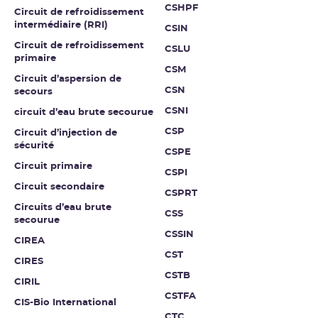
CSHPF
Circuit de refroidissement
intermédiaire (RRI)
CSIN
Circuit de refroidissement
CSLU
primaire
CSM
Circuit d’aspersion de
CSN
secours
CSNI
circuit d’eau brute secourue
CSP
Circuit d’injection de
sécurité
CSPE
Circuit primaire
CSPI
Circuit secondaire
CSPRT
Circuits d’eau brute
CSS
secourue
CSSIN
CIREA
CST
CIRES
CSTB
CIRIL
CSTFA
CIS-Bio International
CTC