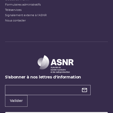
Formulaires administratifs
Téléservices
Signalement externe à l'ASNR
Nous contacter
S'abonner à nos lettres d'information
Types de
newsletter
Adresse
Valider
e-
mail