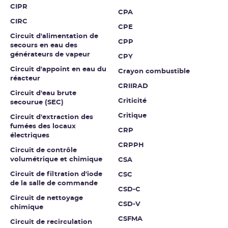
CIPR
CPA
CIRC
CPE
Circuit d'alimentation de
CPP
secours en eau des
générateurs de vapeur
CPY
Circuit d'appoint en eau du
Crayon combustible
réacteur
CRIIRAD
Circuit d'eau brute
Criticité
secourue (SEC)
Critique
Circuit d'extraction des
fumées des locaux
CRP
électriques
CRPPH
Circuit de contrôle
volumétrique et chimique
CSA
Circuit de filtration d'iode
CSC
de la salle de commande
CSD-C
Circuit de nettoyage
CSD-V
chimique
CSFMA
Circuit de recirculation