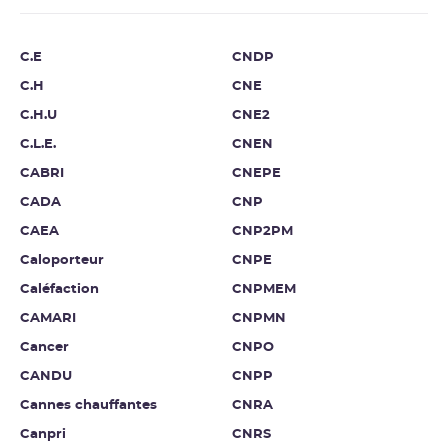
C.E
CNDP
C.H
CNE
C.H.U
CNE2
C.L.E.
CNEN
CABRI
CNEPE
CADA
CNP
CAEA
CNP2PM
Caloporteur
CNPE
Caléfaction
CNPMEM
CAMARI
CNPMN
Cancer
CNPO
CANDU
CNPP
Cannes chauffantes
CNRA
Canpri
CNRS