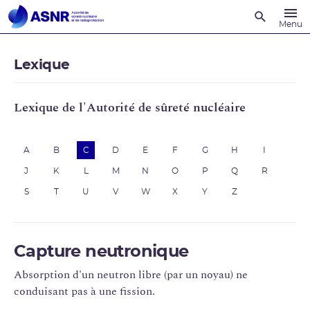
Recherche
Menu
Lexique
Lexique de l'Autorité de sûreté nucléaire
A
B
C
D
E
F
G
H
I
J
K
L
M
N
O
P
Q
R
S
T
U
V
W
X
Y
Z
Capture neutronique
Absorption d'un neutron libre (par un noyau) ne
conduisant pas à une fission.