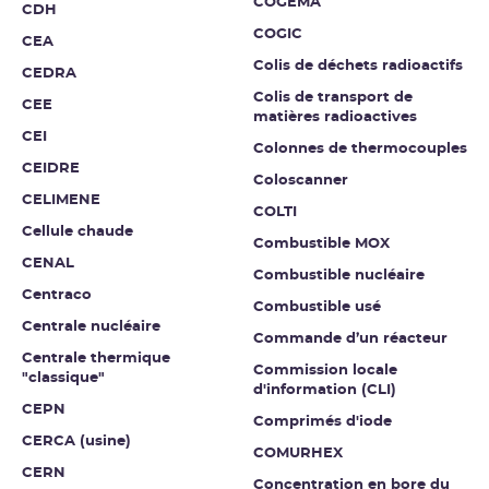
COGEMA
CDH
COGIC
CEA
Colis de déchets radioactifs
CEDRA
Colis de transport de
CEE
matières radioactives
CEI
Colonnes de thermocouples
CEIDRE
Coloscanner
CELIMENE
COLTI
Cellule chaude
Combustible MOX
CENAL
Combustible nucléaire
Centraco
Combustible usé
Centrale nucléaire
Commande d’un réacteur
Centrale thermique
Commission locale
"classique"
d'information (CLI)
CEPN
Comprimés d'iode
CERCA (usine)
COMURHEX
CERN
Concentration en bore du