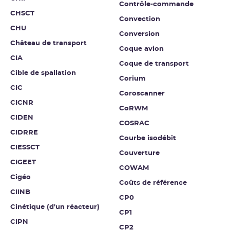
Contrôle-commande
CHSCT
Convection
CHU
Conversion
Château de transport
Coque avion
CIA
Coque de transport
Cible de spallation
Corium
CIC
Coroscanner
CICNR
CoRWM
CIDEN
COSRAC
CIDRRE
Courbe isodébit
CIESSCT
Couverture
CIGEET
COWAM
Cigéo
Coûts de référence
CIINB
CP0
Cinétique (d'un réacteur)
CP1
CIPN
CP2