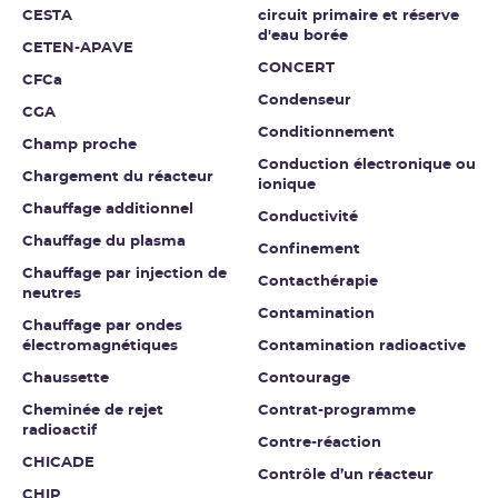
CESTA
circuit primaire et réserve
d'eau borée
CETEN-APAVE
CONCERT
CFCa
Condenseur
CGA
Conditionnement
Champ proche
Conduction électronique ou
Chargement du réacteur
ionique
Chauffage additionnel
Conductivité
Chauffage du plasma
Confinement
Chauffage par injection de
Contacthérapie
neutres
Contamination
Chauffage par ondes
électromagnétiques
Contamination radioactive
Chaussette
Contourage
Cheminée de rejet
Contrat-programme
radioactif
Contre-réaction
CHICADE
Contrôle d’un réacteur
CHIP