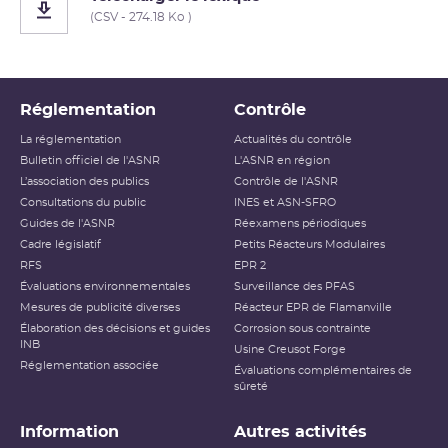
(CSV - 274.18 Ko )
Réglementation
Contrôle
La réglementation
Actualités du contrôle
Bulletin officiel de l'ASNR
L'ASNR en région
L’association des publics
Contrôle de l'ASNR
Consultations du public
INES et ASN-SFRO
Guides de l'ASNR
Réexamens périodiques
Cadre législatif
Petits Réacteurs Modulaires
RFS
EPR 2
Évaluations environnementales
Surveillance des PFAS
Mesures de publicité diverses
Réacteur EPR de Flamanville
Élaboration des décisions et guides
Corrosion sous contrainte
INB
Usine Creusot Forge
Réglementation associée
Évaluations complémentaires de
sûreté
Information
Autres activités