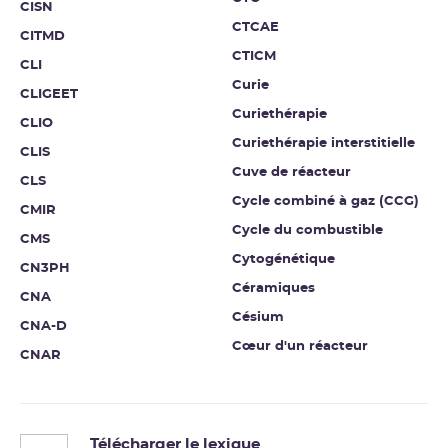
CISN
CTCAE
CITMD
CTICM
CLI
Curie
CLIGEET
Curiethérapie
CLIO
Curiethérapie interstitielle
CLIS
Cuve de réacteur
CLS
Cycle combiné à gaz (CCG)
CMIR
Cycle du combustible
CMS
Cytogénétique
CN3PH
Céramiques
CNA
Césium
CNA-D
Cœur d'un réacteur
CNAR
Télécharger le lexique