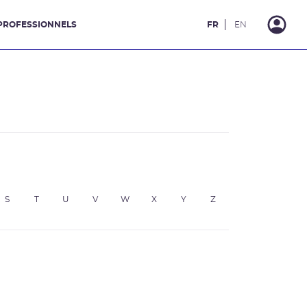
PROFESSIONNELS
FR
EN
S
T
U
V
W
X
Y
Z