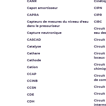
CANR
Cinétiq
Capot amortisseur
CIPN
CAPRA
CIPR
Capteurs de mesures du niveau d'eau
CIRC
dans le pressuriseur
Circuit
Capture neutronique
eau de
CASCAD
Circuit
Catalyse
Circuit
Cathare
Circuit
locaux 
Cathode
Circuit
Cation
chimiq
CCAP
Circuit 
de co
CCINB
Circui
CCSN
Circuit
CDE
Circuit
CDH
intermé