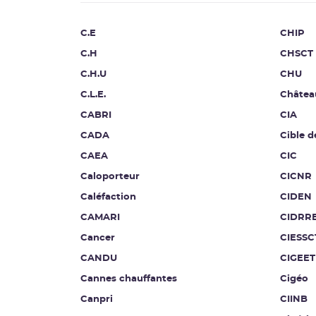
C.E
CHIP
C.H
CHSCT
C.H.U
CHU
C.L.E.
Châtea
CABRI
CIA
CADA
Cible d
CAEA
CIC
Caloporteur
CICNR
Caléfaction
CIDEN
CAMARI
CIDRR
Cancer
CIESSC
CANDU
CIGEET
Cannes chauffantes
Cigéo
Canpri
CIINB