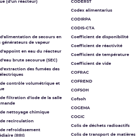
ue (d'un réacteur)
CODERST
Codex alimentarius
CODIRPA
CODIS-CTA
 d'alimentation de secours en
Coefficient de disponibilité
s générateurs de vapeur
Coefficient de réactivité
 d'appoint en eau du réacteur
Coefficient de température
 d'eau brute secourue (SEC)
Coefficient de vide
 d'extraction des fumées des
COFRAC
électriques
COFREND
 de contrôle volumétrique et
ue
COFSOH
de filtration d'iode de la salle
Cofsoh
mmande
COGEMA
t de nettoyage chimique
COGIC
 de recirculation
Colis de déchets radioactifs
 de refroidissement
Colis de transport de matières
diaire (RRI)