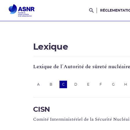
RÉGLEMENTATI
Rechercher dans l
Lexique
Lexique de l'Autorité de sûreté nucléair
A
B
C
D
E
F
G
H
CISN
Comité Interministériel de la Sécurité Nucléai