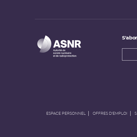
S'abon
Types
newsl
Adress
e-
mail
ESPACE PERSONNEL
OFFRES D'EMPLOI