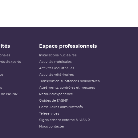
ités
Espace professionnels
ionales
Installations nucléaires
ts d'experts
Activités médicales
Activités industrielles
ce
Activités vétérinaires
Transport de substances radioactives
és
Agréments, contrôles et mesures
 de l'ASNR
Retour d'expérience
Guides de l'ASNR
Formulaires administratifs
Téléservices
Signalement externe à l'ASNR
Nous contacter