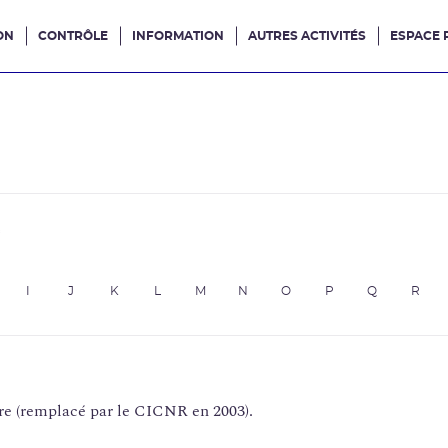
ON
CONTRÔLE
INFORMATION
AUTRES ACTIVITÉS
ESPACE 
e site
e
I
J
K
L
M
N
O
P
Q
R
re (remplacé par le CICNR en 2003).