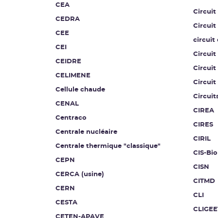
CEA
Circuit
CEDRA
Circuit
CEE
circuit
CEI
Circuit
CEIDRE
Circuit
CELIMENE
Circuit
Cellule chaude
Circuit
CENAL
CIREA
Centraco
CIRES
Centrale nucléaire
CIRIL
Centrale thermique "classique"
CIS-Bio
CEPN
CISN
CERCA (usine)
CITMD
CERN
CLI
CESTA
CLIGEE
CETEN-APAVE