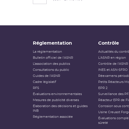
Réglementation
Contrôle
La réglementation
Actualités du contr
Bulletin officiel de l'ASNR
L'ASNR en région
L’association des publics
Contrôle de l'ASNR
Consultations du public
INES et ASN-SFRO
Guides de l'ASNR
Réexamens périod
Cadre législatif
Petits Réacteurs Mo
RFS
EPR 2
Évaluations environnementales
Surveillance des P
Mesures de publicité diverses
Réacteur EPR de Fl
Élaboration des décisions et guides
Corrosion sous cont
INB
Usine Creusot Forg
Réglementation associée
Évaluations compl
sûreté