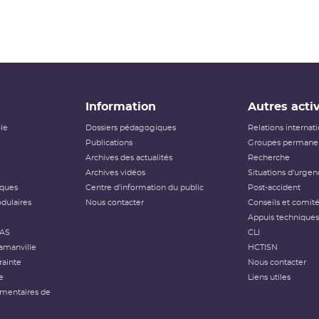
Information
Autres activ
ôle
Dossiers pédagogiques
Relations internat
Publications
Groupes permanen
Archives des actualités
Recherche
Archives vidéos
Situations d'urgen
iques
Centre d'information du public
Post-accident
dulaires
Nous contacter
Conseils et comit
Appuis techniques
FAS
CLI
amanville
HCTISN
rainte
Nous contacter
e
Liens utiles
émentaires de