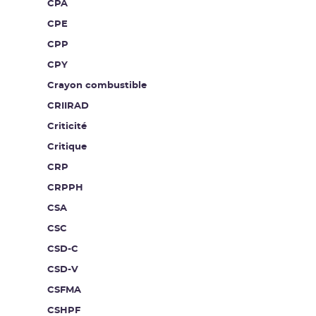
CPA
CPE
CPP
CPY
Crayon combustible
CRIIRAD
Criticité
Critique
CRP
CRPPH
CSA
CSC
CSD-C
CSD-V
CSFMA
CSHPF