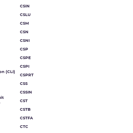
CSIN
CSLU
CSM
CSN
CSNI
CSP
CSPE
CSPI
on (CLI)
CSPRT
CSS
CSSIN
it
CST
e
CSTB
CSTFA
CTC