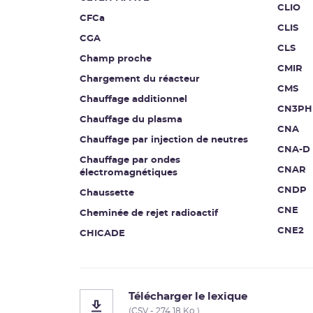
CLIO
CFCa
CLIS
CGA
CLS
Champ proche
CMIR
Chargement du réacteur
CMS
Chauffage additionnel
CN3PH
Chauffage du plasma
CNA
Chauffage par injection de neutres
CNA-D
Chauffage par ondes
CNAR
électromagnétiques
CNDP
Chaussette
CNE
Cheminée de rejet radioactif
CNE2
CHICADE
Télécharger le lexique
(CSV - 274.18 Ko )