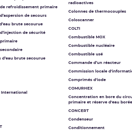
radioactives
 de refroidissement primaire
Colonnes de thermocouples
 d’aspersion de secours
Coloscanner
 d’eau brute secourue
COLTI
 d’injection de sécurité
Combustible MOX
 primaire
Combustible nucléaire
 secondaire
Combustible usé
s d’eau brute secourue
Commande d’un réacteur
Commission locale d'informati
Comprimés d'iode
COMURHEX
 International
Concentration en bore du circu
primaire et réserve d'eau boré
CONCERT
Condenseur
T
Conditionnement