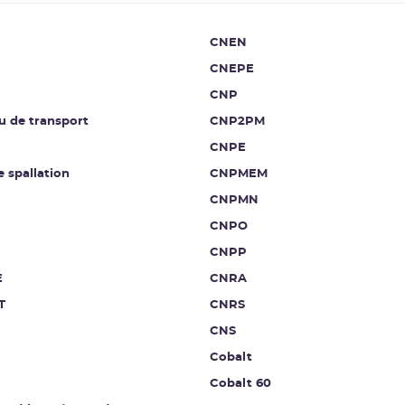
CNEN
CNEPE
CNP
u de transport
CNP2PM
CNPE
e spallation
CNPMEM
CNPMN
CNPO
CNPP
E
CNRA
T
CNRS
CNS
Cobalt
Cobalt 60