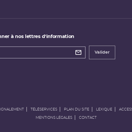
ner à nos lettres d'information
 de
etter
Valider
e
SIGNALEMENT
TÉLÉSERVICES
PLAN DU SITE
LEXIQUE
ACCESS
MENTIONS LÉGALES
CONTACT