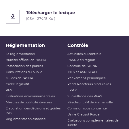
Télécharger le lexique
(CSV - 274.18 Ko )
Réglementation
Contrôle
La réglementation
Actualités du contrôle
Bulletin officiel de l'ASNR
L'ASNR en région
L’association des publics
Contrôle de l'ASNR
Consultations du public
INES et ASN-SFRO
Guides de l'ASNR
Réexamens périodiques
Cadre législatif
Petits Réacteurs Modulaires
RFS
EPR 2
Évaluations environnementales
Surveillance des PFAS
Mesures de publicité diverses
Réacteur EPR de Flamanville
Élaboration des décisions et guides
Corrosion sous contrainte
INB
Usine Creusot Forge
Réglementation associée
Évaluations complémentaires de
sûreté