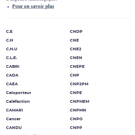
Pour en savoir plus
C.E
CNDP
C.H
CNE
C.H.U
CNE2
C.L.E.
CNEN
CABRI
CNEPE
CADA
CNP
CAEA
CNP2PM
Caloporteur
CNPE
Caléfaction
CNPMEM
CAMARI
CNPMN
Cancer
CNPO
CANDU
CNPP