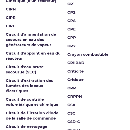
Cinétique (d'un réacteur)
CP1
CIPN
CP2
CIPR
CPA
CIRC
CPE
Circuit d'alimentation de
CPP
secours en eau des
générateurs de vapeur
CPY
Circuit d'appoint en eau du
Crayon combustible
réacteur
CRIIRAD
Circuit d'eau brute
Criticité
secourue (SEC)
Critique
Circuit d'extraction des
fumées des locaux
CRP
électriques
CRPPH
Circuit de contrôle
volumétrique et chimique
CSA
Circuit de filtration d'iode
CSC
de la salle de commande
CSD-C
Circuit de nettoyage