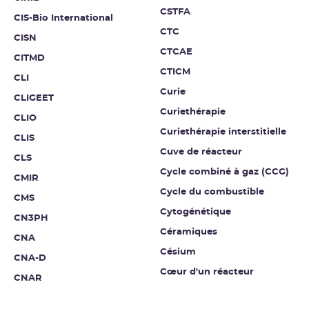
CSTFA
CIS-Bio International
CTC
CISN
CTCAE
CITMD
CTICM
CLI
Curie
CLIGEET
Curiethérapie
CLIO
Curiethérapie interstitielle
CLIS
Cuve de réacteur
CLS
Cycle combiné à gaz (CCG)
CMIR
Cycle du combustible
CMS
Cytogénétique
CN3PH
Céramiques
CNA
Césium
CNA-D
Cœur d'un réacteur
CNAR