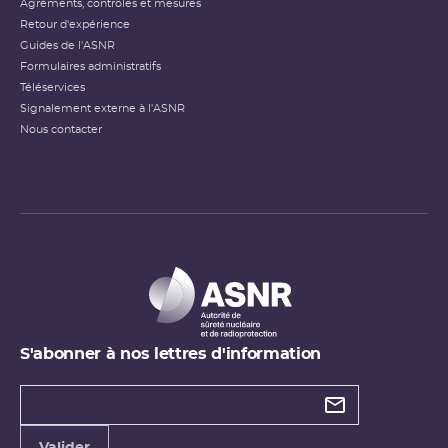
Agréments, contrôles et mesures
Retour d'expérience
Guides de l'ASNR
Formulaires administratifs
Téléservices
Signalement externe à l'ASNR
Nous contacter
S'abonner à nos lettres d'information
Types de
newsletter
Adresse
Valider