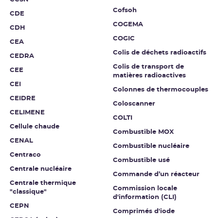
Cofsoh
CDE
COGEMA
CDH
COGIC
CEA
Colis de déchets radioactifs
CEDRA
Colis de transport de
CEE
matières radioactives
CEI
Colonnes de thermocouples
CEIDRE
Coloscanner
CELIMENE
COLTI
Cellule chaude
Combustible MOX
CENAL
Combustible nucléaire
Centraco
Combustible usé
Centrale nucléaire
Commande d’un réacteur
Centrale thermique
Commission locale
"classique"
d'information (CLI)
CEPN
Comprimés d'iode