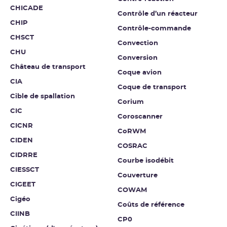
CHICADE
Contrôle d’un réacteur
CHIP
Contrôle-commande
CHSCT
Convection
CHU
Conversion
Château de transport
Coque avion
CIA
Coque de transport
Cible de spallation
Corium
CIC
Coroscanner
CICNR
CoRWM
CIDEN
COSRAC
CIDRRE
Courbe isodébit
CIESSCT
Couverture
CIGEET
COWAM
Cigéo
Coûts de référence
CIINB
CP0