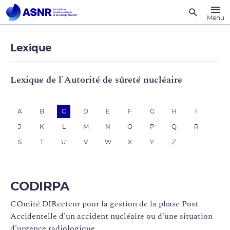
Recherche
Menu
Lexique
Lexique de l'Autorité de sûreté nucléaire
A
B
C
D
E
F
G
H
I
J
K
L
M
N
O
P
Q
R
S
T
U
V
W
X
Y
Z
CODIRPA
COmité DIRecteur pour la gestion de la phase Post
Accidentelle d'un accident nucléaire ou d'une situation
d'urgence radiologique.