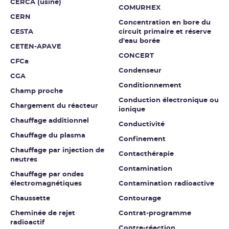
CERCA (usine)
COMURHEX
CERN
Concentration en bore du
CESTA
circuit primaire et réserve
d'eau borée
CETEN-APAVE
CONCERT
CFCa
Condenseur
CGA
Conditionnement
Champ proche
Conduction électronique ou
Chargement du réacteur
ionique
Chauffage additionnel
Conductivité
Chauffage du plasma
Confinement
Chauffage par injection de
Contacthérapie
neutres
Contamination
Chauffage par ondes
électromagnétiques
Contamination radioactive
Chaussette
Contourage
Cheminée de rejet
Contrat-programme
radioactif
Contre-réaction