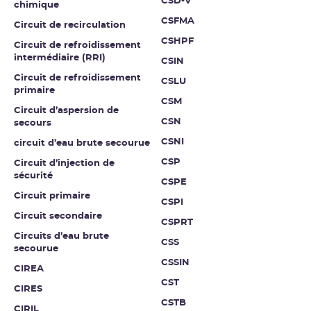
CSD-V
chimique
CSFMA
Circuit de recirculation
CSHPF
Circuit de refroidissement
intermédiaire (RRI)
CSIN
Circuit de refroidissement
CSLU
primaire
CSM
Circuit d’aspersion de
CSN
secours
CSNI
circuit d’eau brute secourue
CSP
Circuit d’injection de
sécurité
CSPE
Circuit primaire
CSPI
Circuit secondaire
CSPRT
Circuits d’eau brute
CSS
secourue
CSSIN
CIREA
CST
CIRES
CSTB
CIRIL