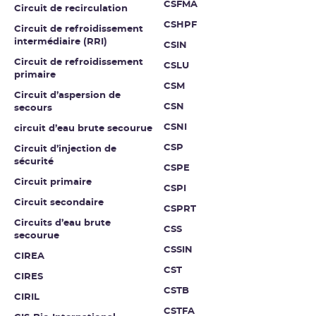
CSFMA
Circuit de recirculation
CSHPF
Circuit de refroidissement
intermédiaire (RRI)
CSIN
Circuit de refroidissement
CSLU
primaire
CSM
Circuit d’aspersion de
CSN
secours
CSNI
circuit d’eau brute secourue
CSP
Circuit d’injection de
sécurité
CSPE
Circuit primaire
CSPI
Circuit secondaire
CSPRT
Circuits d’eau brute
CSS
secourue
CSSIN
CIREA
CST
CIRES
CSTB
CIRIL
CSTFA