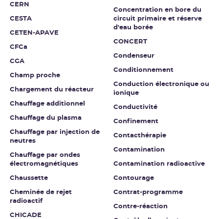
CERN
Concentration en bore du
CESTA
circuit primaire et réserve
d'eau borée
CETEN-APAVE
CONCERT
CFCa
Condenseur
CGA
Conditionnement
Champ proche
Conduction électronique ou
Chargement du réacteur
ionique
Chauffage additionnel
Conductivité
Chauffage du plasma
Confinement
Chauffage par injection de
Contacthérapie
neutres
Contamination
Chauffage par ondes
électromagnétiques
Contamination radioactive
Chaussette
Contourage
Cheminée de rejet
Contrat-programme
radioactif
Contre-réaction
CHICADE