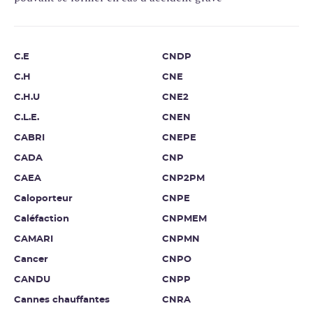
C.E
CNDP
C.H
CNE
C.H.U
CNE2
C.L.E.
CNEN
CABRI
CNEPE
CADA
CNP
CAEA
CNP2PM
Caloporteur
CNPE
Caléfaction
CNPMEM
CAMARI
CNPMN
Cancer
CNPO
CANDU
CNPP
Cannes chauffantes
CNRA