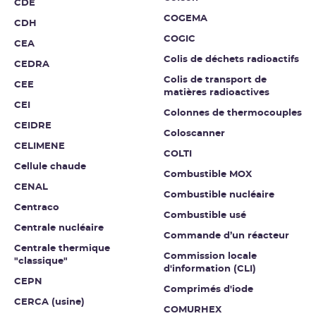
CDE
COGEMA
CDH
COGIC
CEA
Colis de déchets radioactifs
CEDRA
Colis de transport de
CEE
matières radioactives
CEI
Colonnes de thermocouples
CEIDRE
Coloscanner
CELIMENE
COLTI
Cellule chaude
Combustible MOX
CENAL
Combustible nucléaire
Centraco
Combustible usé
Centrale nucléaire
Commande d’un réacteur
Centrale thermique
Commission locale
"classique"
d'information (CLI)
CEPN
Comprimés d'iode
CERCA (usine)
COMURHEX