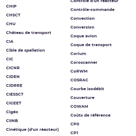
Contrôle d’un réacteur
CHIP
Contrôle-commande
CHSCT
Convection
CHU
Conversion
Château de transport
Coque avion
CIA
Coque de transport
Cible de spallation
Corium
CIC
Coroscanner
CICNR
CoRWM
CIDEN
COSRAC
CIDRRE
Courbe isodébit
CIESSCT
Couverture
CIGEET
COWAM
Cigéo
Coûts de référence
CIINB
CP0
Cinétique (d'un réacteur)
CP1