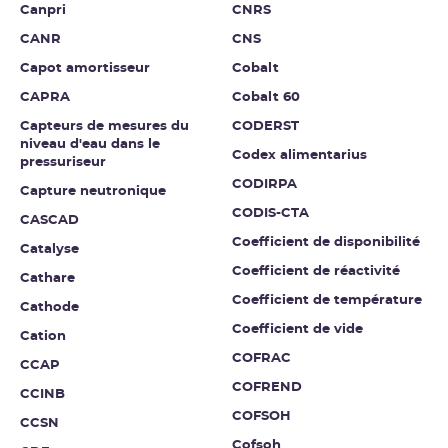
Canpri
CNRS
CANR
CNS
Capot amortisseur
Cobalt
CAPRA
Cobalt 60
Capteurs de mesures du
CODERST
niveau d'eau dans le
Codex alimentarius
pressuriseur
CODIRPA
Capture neutronique
CODIS-CTA
CASCAD
Coefficient de disponibilité
Catalyse
Coefficient de réactivité
Cathare
Coefficient de température
Cathode
Coefficient de vide
Cation
COFRAC
CCAP
COFREND
CCINB
COFSOH
CCSN
Cofsoh