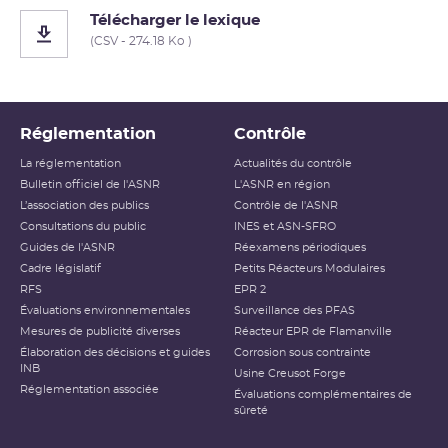
Télécharger le lexique
(CSV - 274.18 Ko )
Réglementation
Contrôle
La réglementation
Actualités du contrôle
Bulletin officiel de l'ASNR
L'ASNR en région
L’association des publics
Contrôle de l'ASNR
Consultations du public
INES et ASN-SFRO
Guides de l'ASNR
Réexamens périodiques
Cadre législatif
Petits Réacteurs Modulaires
RFS
EPR 2
Évaluations environnementales
Surveillance des PFAS
Mesures de publicité diverses
Réacteur EPR de Flamanville
Élaboration des décisions et guides
Corrosion sous contrainte
INB
Usine Creusot Forge
Réglementation associée
Évaluations complémentaires de
sûreté