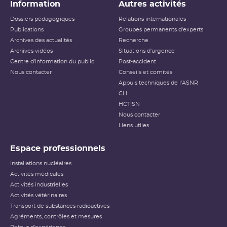
Information
Autres activités
Dossiers pédagogiques
Relations internationales
Publications
Groupes permanents d'experts
Archives des actualités
Recherche
Archives vidéos
Situations d'urgence
Centre d'information du public
Post-accident
Nous contacter
Conseils et comités
Appuis techniques de l'ASNR
CLI
HCTISN
Nous contacter
Liens utiles
Espace professionnels
Installations nucléaires
Activités médicales
Activités industrielles
Activités vétérinaires
Transport de substances radioactives
Agréments, contrôles et mesures