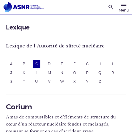
Recherche
Menu
Lexique
Lexique de l'Autorité de sûreté nucléaire
A
B
C
D
E
F
G
H
I
J
K
L
M
N
O
P
Q
R
S
T
U
V
W
X
Y
Z
Corium
Amas de combustibles et d’éléments de structure du
cœur d’un réacteur nucléaire fondus et mélangés,
pouvant se former en cas d’accident grave