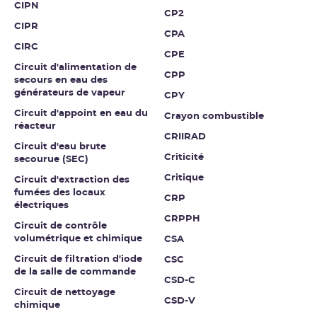
CIPN
CP2
CIPR
CPA
CIRC
CPE
Circuit d'alimentation de
CPP
secours en eau des
générateurs de vapeur
CPY
Circuit d'appoint en eau du
Crayon combustible
réacteur
CRIIRAD
Circuit d'eau brute
Criticité
secourue (SEC)
Critique
Circuit d'extraction des
fumées des locaux
CRP
électriques
CRPPH
Circuit de contrôle
volumétrique et chimique
CSA
Circuit de filtration d'iode
CSC
de la salle de commande
CSD-C
Circuit de nettoyage
CSD-V
chimique