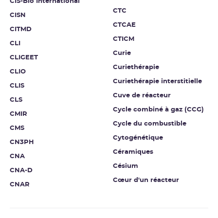
CIS-Bio International
CTC
CISN
CTCAE
CITMD
CTICM
CLI
Curie
CLIGEET
Curiethérapie
CLIO
Curiethérapie interstitielle
CLIS
Cuve de réacteur
CLS
Cycle combiné à gaz (CCG)
CMIR
Cycle du combustible
CMS
Cytogénétique
CN3PH
Céramiques
CNA
Césium
CNA-D
Cœur d'un réacteur
CNAR