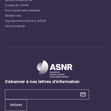
Retour d'expérience
Guides de l'ASNR
Formulaires administratifs
Téléservices
Signalement externe à l'ASNR
Nous contacter
S'abonner à nos lettres d'information
Types de
newsletter
Adresse
Valider
e-