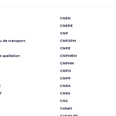
CNEN
CNEPE
CNP
u de transport
CNP2PM
CNPE
e spallation
CNPMEM
CNPMN
CNPO
CNPP
E
CNRA
T
CNRS
CNS
Cobalt