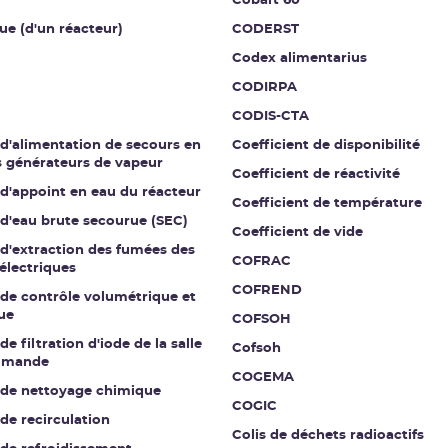
Cobalt 60
ue (d'un réacteur)
CODERST
Codex alimentarius
CODIRPA
CODIS-CTA
 d'alimentation de secours en
Coefficient de disponibilité
s générateurs de vapeur
Coefficient de réactivité
 d'appoint en eau du réacteur
Coefficient de température
 d'eau brute secourue (SEC)
Coefficient de vide
 d'extraction des fumées des
COFRAC
électriques
COFREND
 de contrôle volumétrique et
ue
COFSOH
de filtration d'iode de la salle
Cofsoh
mmande
COGEMA
t de nettoyage chimique
COGIC
 de recirculation
Colis de déchets radioactifs