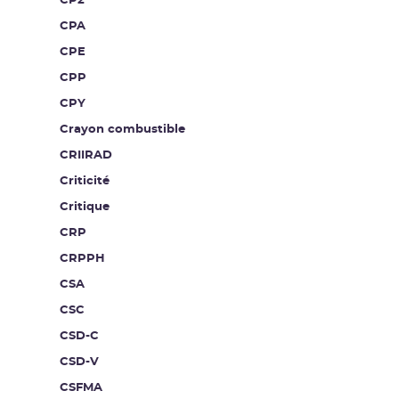
CP2
CPA
CPE
CPP
CPY
Crayon combustible
CRIIRAD
Criticité
Critique
CRP
CRPPH
CSA
CSC
CSD-C
CSD-V
CSFMA