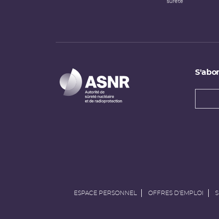
sûreté
S'abon
Types
newsl
Adress
e-
mail
ESPACE PERSONNEL
OFFRES D'EMPLOI