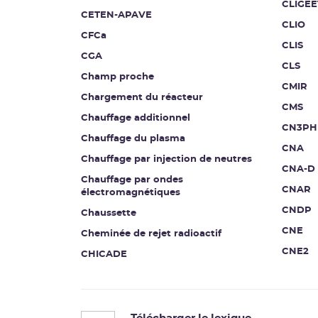
CLIGEE
CETEN-APAVE
CLIO
CFCa
CLIS
CGA
CLS
Champ proche
CMIR
Chargement du réacteur
CMS
Chauffage additionnel
CN3PH
Chauffage du plasma
CNA
Chauffage par injection de neutres
CNA-D
Chauffage par ondes
CNAR
électromagnétiques
CNDP
Chaussette
CNE
Cheminée de rejet radioactif
CNE2
CHICADE