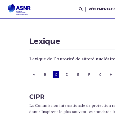
RÉGLEMENTATI
Rechercher dans l
Lexique
Lexique de l'Autorité de sûreté nucléair
A
B
C
D
E
F
G
H
CIPR
La Commission internationale de protection r
dont s’inspirent le plus souvent les standards 