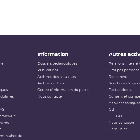
Information
Autres activ
ôle
Dossiers pédagogiques
Relations internat
Publications
Groupes permanen
Archives des actualités
Recherche
Archives vidéos
Situations d'urgen
iques
Centre d'information du public
Post-accident
dulaires
Nous contacter
Conseils et comit
Appuis techniques
FAS
CLI
amanville
HCTISN
rainte
Nous contacter
e
Liens utiles
émentaires de