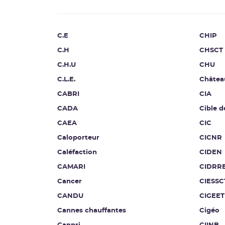
C.E
CHIP
C.H
CHSCT
C.H.U
CHU
C.L.E.
Châtea
CABRI
CIA
CADA
Cible d
CAEA
CIC
Caloporteur
CICNR
Caléfaction
CIDEN
CAMARI
CIDRR
Cancer
CIESSC
CANDU
CIGEET
Cannes chauffantes
Cigéo