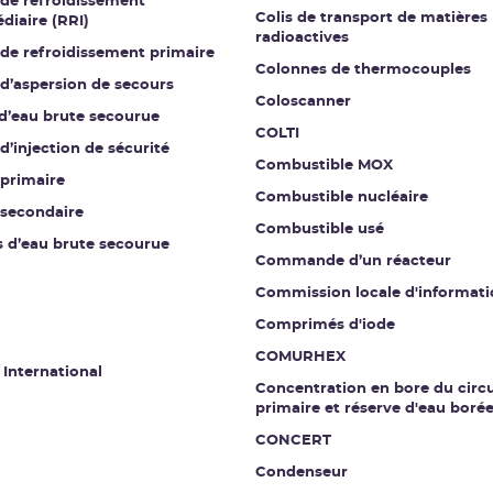
 de refroidissement
Colis de transport de matières
diaire (RRI)
radioactives
 de refroidissement primaire
Colonnes de thermocouples
 d’aspersion de secours
Coloscanner
 d’eau brute secourue
COLTI
 d’injection de sécurité
Combustible MOX
 primaire
Combustible nucléaire
 secondaire
Combustible usé
s d’eau brute secourue
Commande d’un réacteur
Commission locale d'informati
Comprimés d'iode
COMURHEX
 International
Concentration en bore du circu
primaire et réserve d'eau boré
CONCERT
Condenseur