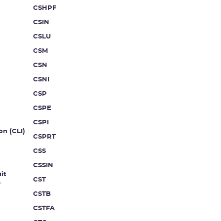
CSHPF
CSIN
CSLU
CSM
CSN
CSNI
CSP
CSPE
CSPI
on (CLI)
CSPRT
CSS
CSSIN
it
CST
e
CSTB
CSTFA