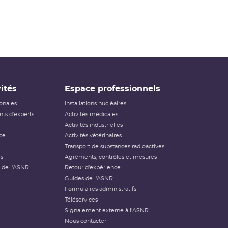
ités
Espace professionnels
ionales
Installations nucléaires
ts d'experts
Activités médicales
Activités industrielles
ce
Activités vétérinaires
Transport de substances radioactives
és
Agréments, contrôles et mesures
 de l'ASNR
Retour d'expérience
Guides de l'ASNR
Formulaires administratifs
Téléservices
Signalement externe à l'ASNR
Nous contacter