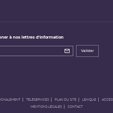
ner à nos lettres d'information
 de
etter
Valider
e
SIGNALEMENT
TÉLÉSERVICES
PLAN DU SITE
LEXIQUE
ACCESS
MENTIONS LÉGALES
CONTACT