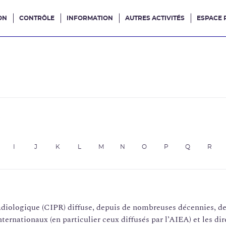
ON
CONTRÔLE
INFORMATION
AUTRES ACTIVITÉS
ESPACE 
e site
e
I
J
K
L
M
N
O
P
Q
R
adiologique (CIPR) diffuse, depuis de nombreuses décennies, d
internationaux (en particulier ceux diffusés par l’AIEA) et les 