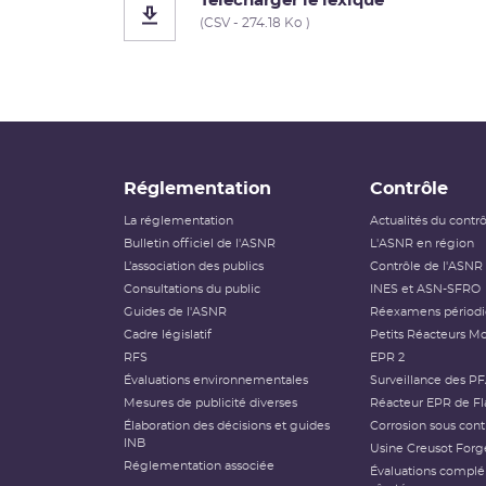
Télécharger le lexique
(CSV - 274.18 Ko )
Réglementation
Contrôle
La réglementation
Actualités du contr
Bulletin officiel de l'ASNR
L'ASNR en région
L’association des publics
Contrôle de l'ASNR
Consultations du public
INES et ASN-SFRO
Guides de l'ASNR
Réexamens périod
Cadre législatif
Petits Réacteurs Mo
RFS
EPR 2
Évaluations environnementales
Surveillance des P
Mesures de publicité diverses
Réacteur EPR de Fl
Élaboration des décisions et guides
Corrosion sous cont
INB
Usine Creusot Forg
Réglementation associée
Évaluations compl