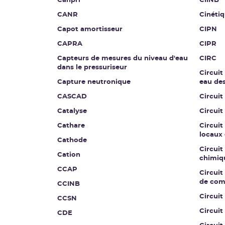
Canpri
CIINB
CANR
Cinétiq
Capot amortisseur
CIPN
CAPRA
CIPR
Capteurs de mesures du niveau d'eau
CIRC
dans le pressuriseur
Circuit
Capture neutronique
eau de
CASCAD
Circuit
Catalyse
Circuit
Cathare
Circuit
locaux 
Cathode
Circuit
Cation
chimiq
CCAP
Circuit 
de co
CCINB
Circui
CCSN
Circuit
CDE