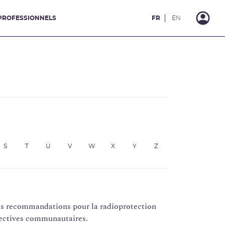
PROFESSIONNELS
FR
EN
S
T
U
V
W
X
Y
Z
es recommandations pour la radioprotection
directives communautaires.