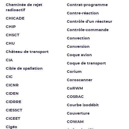
Cheminée de rejet
Contrat-programme
radioactif
Contre-réaction
CHICADE
Contrôle d’un réacteur
CHIP
Contrôle-commande
CHSCT
Convection
CHU
Conversion
Château de transport
Coque avion
CIA
Coque de transport
Cible de spallation
Corium
CIC
Coroscanner
CICNR
CoRWM
CIDEN
COSRAC
CIDRRE
Courbe isodébit
CIESSCT
Couverture
CIGEET
COWAM
Cigéo