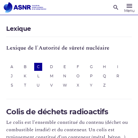
Recherche
Menu
Lexique
Lexique de l'Autorité de sûreté nucléaire
A
B
C
D
E
F
G
H
I
J
K
L
M
N
O
P
Q
R
S
T
U
V
W
X
Y
Z
Colis de déchets radioactifs
Le colis est l'ensemble constitué du contenu (déchet ou
combustible irradié) et du conteneur. Un colis est
typiquement constitué d'un conteneur (métal, béton...),