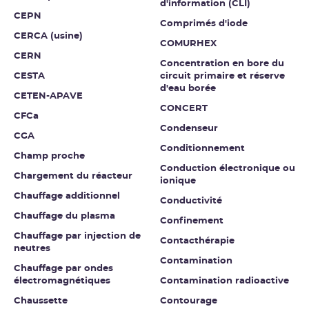
d'information (CLI)
CEPN
Comprimés d'iode
CERCA (usine)
COMURHEX
CERN
Concentration en bore du
CESTA
circuit primaire et réserve
d'eau borée
CETEN-APAVE
CONCERT
CFCa
Condenseur
CGA
Conditionnement
Champ proche
Conduction électronique ou
Chargement du réacteur
ionique
Chauffage additionnel
Conductivité
Chauffage du plasma
Confinement
Chauffage par injection de
Contacthérapie
neutres
Contamination
Chauffage par ondes
électromagnétiques
Contamination radioactive
Chaussette
Contourage