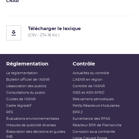
CNAR
Télécharger le lexique
(CSV - 274.18 Ko )
Réglementation
Contrôle
La réglementation
Actualités du contrôle
Bulletin officiel de l'ASNR
L'ASNR en région
L’association des publics
Contrôle de l'ASNR
Consultations du public
INES et ASN-SFRO
Guides de l'ASNR
Réexamens périodiques
Cadre législatif
Petits Réacteurs Modulaires
RFS
EPR 2
Évaluations environnementales
Surveillance des PFAS
Mesures de publicité diverses
Réacteur EPR de Flamanville
Élaboration des décisions et guides
Corrosion sous contrainte
INB
Usine Creusot Forge