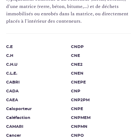
d'une matrice (verre, béton, bitume,...) et de déchets
immobilisés ou enrobés dans la matrice, ou directement
placés à l'intérieur des conteneurs.
C.E
CNDP
C.H
CNE
C.H.U
CNE2
C.L.E.
CNEN
CABRI
CNEPE
CADA
CNP
CAEA
CNP2PM
Caloporteur
CNPE
Caléfaction
CNPMEM
CAMARI
CNPMN
Cancer
CNPO