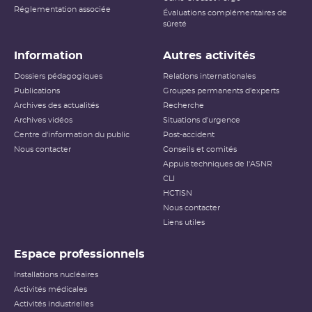
Réglementation associée
Évaluations complémentaires de
sûreté
Information
Autres activités
Dossiers pédagogiques
Relations internationales
Publications
Groupes permanents d'experts
Archives des actualités
Recherche
Archives vidéos
Situations d'urgence
Centre d'information du public
Post-accident
Nous contacter
Conseils et comités
Appuis techniques de l'ASNR
CLI
HCTISN
Nous contacter
Liens utiles
Espace professionnels
Installations nucléaires
Activités médicales
Activités industrielles