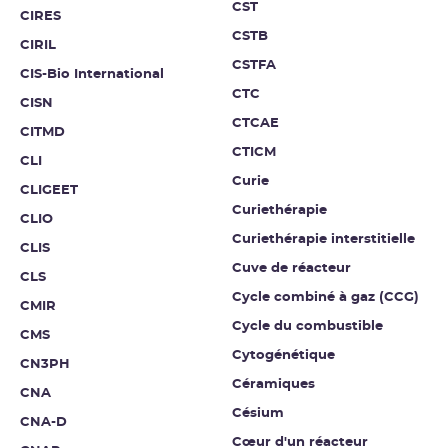
CST
CIRES
CSTB
CIRIL
CSTFA
CIS-Bio International
CTC
CISN
CTCAE
CITMD
CTICM
CLI
Curie
CLIGEET
Curiethérapie
CLIO
Curiethérapie interstitielle
CLIS
Cuve de réacteur
CLS
Cycle combiné à gaz (CCG)
CMIR
Cycle du combustible
CMS
Cytogénétique
CN3PH
Céramiques
CNA
Césium
CNA-D
Cœur d'un réacteur