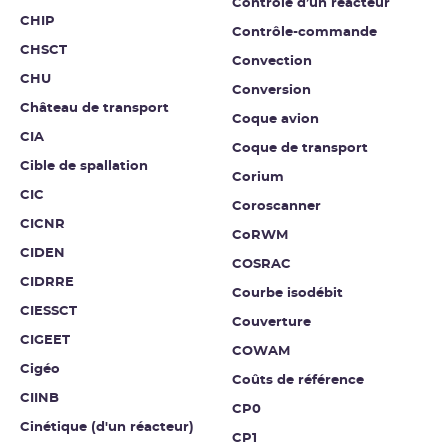
Contrôle d’un réacteur
CHIP
Contrôle-commande
CHSCT
Convection
CHU
Conversion
Château de transport
Coque avion
CIA
Coque de transport
Cible de spallation
Corium
CIC
Coroscanner
CICNR
CoRWM
CIDEN
COSRAC
CIDRRE
Courbe isodébit
CIESSCT
Couverture
CIGEET
COWAM
Cigéo
Coûts de référence
CIINB
CP0
Cinétique (d'un réacteur)
CP1