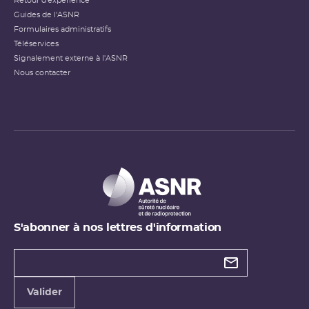
Retour d'expérience
Guides de l'ASNR
Formulaires administratifs
Téléservices
Signalement externe à l'ASNR
Nous contacter
S'abonner à nos lettres d'information
Types de
newsletter
Adresse
Valider
e-