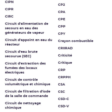
CIPN
CP2
CIPR
CPA
CIRC
CPE
Circuit d'alimentation de
CPP
secours en eau des
générateurs de vapeur
CPY
Circuit d'appoint en eau du
Crayon combustible
réacteur
CRIIRAD
Circuit d'eau brute
Criticité
secourue (SEC)
Critique
Circuit d'extraction des
fumées des locaux
CRP
électriques
CRPPH
Circuit de contrôle
volumétrique et chimique
CSA
Circuit de filtration d'iode
CSC
de la salle de commande
CSD-C
Circuit de nettoyage
CSD-V
chimique