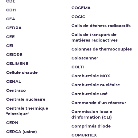
CDE
COGEMA
CDH
COGIC
CEA
Colis de déchets radioactifs
CEDRA
Colis de transport de
CEE
matières radioactives
CEI
Colonnes de thermocouples
CEIDRE
Coloscanner
CELIMENE
COLTI
Cellule chaude
Combustible MOX
CENAL
Combustible nucléaire
Centraco
Combustible usé
Centrale nucléaire
Commande d’un réacteur
Centrale thermique
Commission locale
"classique"
d'information (CLI)
CEPN
Comprimés d'iode
CERCA (usine)
COMURHEX