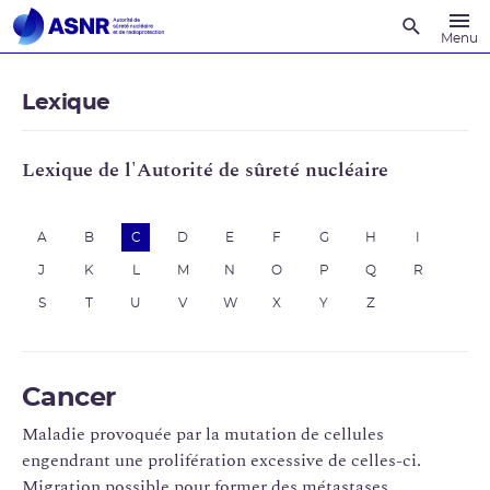
Recherche
Menu
Lexique
Lexique de l'Autorité de sûreté nucléaire
A
B
C
D
E
F
G
H
I
J
K
L
M
N
O
P
Q
R
S
T
U
V
W
X
Y
Z
Cancer
Maladie provoquée par la mutation de cellules
engendrant une prolifération excessive de celles-ci.
Migration possible pour former des métastases.