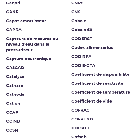
Canpri
CNRS
CANR
CNS
Capot amortisseur
Cobalt
CAPRA
Cobalt 60
Capteurs de mesures du
CODERST
niveau d'eau dans le
Codex alimentarius
pressuriseur
CODIRPA
Capture neutronique
CODIS-CTA
CASCAD
Coefficient de disponibilité
Catalyse
Coefficient de réactivité
Cathare
Coefficient de température
Cathode
Coefficient de vide
Cation
COFRAC
CCAP
COFREND
CCINB
COFSOH
CCSN
Cofsoh