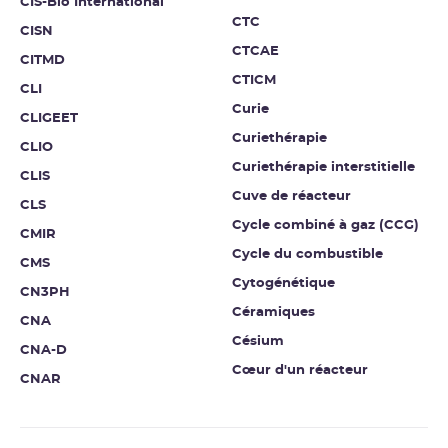
CIS-Bio International
CTC
CISN
CTCAE
CITMD
CTICM
CLI
Curie
CLIGEET
Curiethérapie
CLIO
Curiethérapie interstitielle
CLIS
Cuve de réacteur
CLS
Cycle combiné à gaz (CCG)
CMIR
Cycle du combustible
CMS
Cytogénétique
CN3PH
Céramiques
CNA
Césium
CNA-D
Cœur d'un réacteur
CNAR