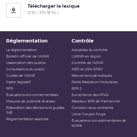
Télécharger le lexique
(CSV - 274.18 Ko )
Réglementation
Contrôle
La réglementation
Actualités du contrôle
Bulletin officiel de l'ASNR
L'ASNR en région
L’association des publics
Contrôle de l'ASNR
Consultations du public
INES et ASN-SFRO
Guides de l'ASNR
Réexamens périodiques
Cadre législatif
Petits Réacteurs Modulaires
RFS
EPR 2
Évaluations environnementales
Surveillance des PFAS
Mesures de publicité diverses
Réacteur EPR de Flamanville
Élaboration des décisions et guides
Corrosion sous contrainte
INB
Usine Creusot Forge
Réglementation associée
Évaluations complémentaires de
sûreté