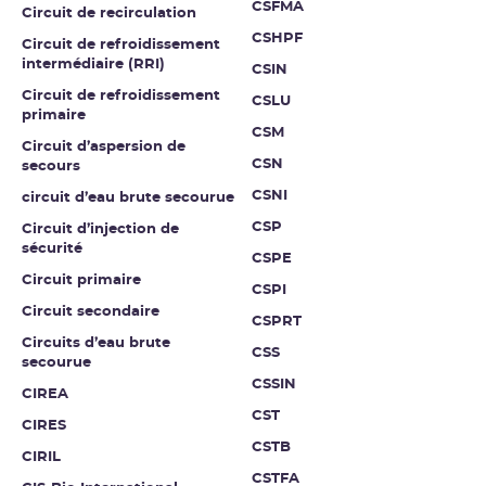
CSFMA
Circuit de recirculation
CSHPF
Circuit de refroidissement
intermédiaire (RRI)
CSIN
Circuit de refroidissement
CSLU
primaire
CSM
Circuit d’aspersion de
CSN
secours
CSNI
circuit d’eau brute secourue
CSP
Circuit d’injection de
sécurité
CSPE
Circuit primaire
CSPI
Circuit secondaire
CSPRT
Circuits d’eau brute
CSS
secourue
CSSIN
CIREA
CST
CIRES
CSTB
CIRIL
CSTFA