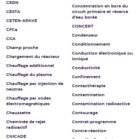
CERN
Concentration en bore du
CESTA
circuit primaire et réserve
d'eau borée
CETEN-APAVE
CONCERT
CFCa
Condenseur
CGA
Conditionnement
Champ proche
Conduction électronique ou
Chargement du réacteur
ionique
Chauffage additionnel
Conductivité
Chauffage du plasma
Confinement
Chauffage par injection de
Contacthérapie
neutres
Contamination
Chauffage par ondes
électromagnétiques
Contamination radioactive
Chaussette
Contourage
Cheminée de rejet
Contrat-programme
radioactif
Contre-réaction
CHICADE