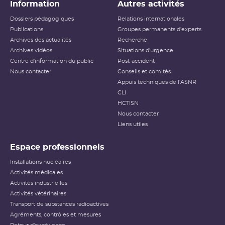
Information
Autres activités
Dossiers pédagogiques
Relations internationales
Publications
Groupes permanents d'experts
Archives des actualités
Recherche
Archives vidéos
Situations d'urgence
Centre d'information du public
Post-accident
Nous contacter
Conseils et comités
Appuis techniques de l'ASNR
CLI
HCTISN
Nous contacter
Liens utiles
Espace professionnels
Installations nucléaires
Activités médicales
Activités industrielles
Activités vétérinaires
Transport de substances radioactives
Agréments, contrôles et mesures