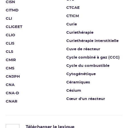
CISN
CTCAE
CITMD
CTICM
CLI
Curie
CLIGEET
Curiethérapie
CLIO
Curiethérapie interstitielle
CLIS
Cuve de réacteur
CLS
Cycle combiné à gaz (CCG)
CMIR
Cycle du combustible
CMS
Cytogénétique
CN3PH
Céramiques
CNA
Césium
CNA-D
Cœur d'un réacteur
CNAR
Télécharger le lexique