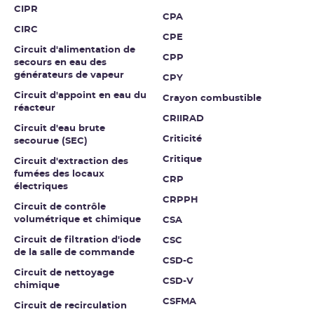
CIPR
CPA
CIRC
CPE
Circuit d'alimentation de
CPP
secours en eau des
générateurs de vapeur
CPY
Circuit d'appoint en eau du
Crayon combustible
réacteur
CRIIRAD
Circuit d'eau brute
Criticité
secourue (SEC)
Critique
Circuit d'extraction des
fumées des locaux
CRP
électriques
CRPPH
Circuit de contrôle
volumétrique et chimique
CSA
Circuit de filtration d'iode
CSC
de la salle de commande
CSD-C
Circuit de nettoyage
CSD-V
chimique
CSFMA
Circuit de recirculation