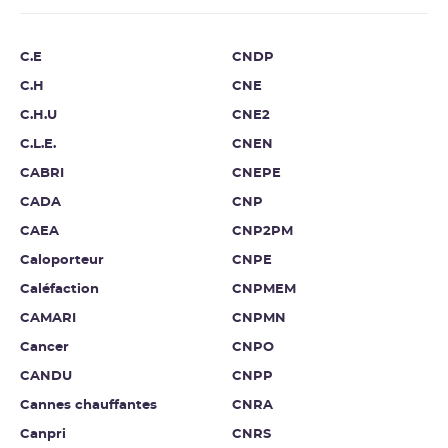
C.E
CNDP
C.H
CNE
C.H.U
CNE2
C.L.E.
CNEN
CABRI
CNEPE
CADA
CNP
CAEA
CNP2PM
Caloporteur
CNPE
Caléfaction
CNPMEM
CAMARI
CNPMN
Cancer
CNPO
CANDU
CNPP
Cannes chauffantes
CNRA
Canpri
CNRS