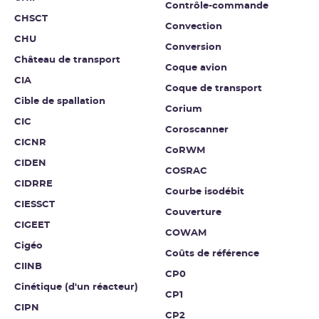
Contrôle-commande
CHSCT
Convection
CHU
Conversion
Château de transport
Coque avion
CIA
Coque de transport
Cible de spallation
Corium
CIC
Coroscanner
CICNR
CoRWM
CIDEN
COSRAC
CIDRRE
Courbe isodébit
CIESSCT
Couverture
CIGEET
COWAM
Cigéo
Coûts de référence
CIINB
CP0
Cinétique (d'un réacteur)
CP1
CIPN
CP2