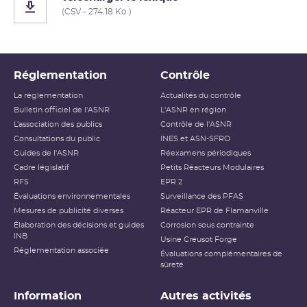
(CSV - 274.18 Ko )
Réglementation
Contrôle
La réglementation
Actualités du contrôle
Bulletin officiel de l'ASNR
L'ASNR en région
L’association des publics
Contrôle de l'ASNR
Consultations du public
INES et ASN-SFRO
Guides de l'ASNR
Réexamens périodiques
Cadre législatif
Petits Réacteurs Modulaires
RFS
EPR 2
Évaluations environnementales
Surveillance des PFAS
Mesures de publicité diverses
Réacteur EPR de Flamanville
Élaboration des décisions et guides
Corrosion sous contrainte
INB
Usine Creusot Forge
Réglementation associée
Évaluations complémentaires de
sûreté
Information
Autres activités