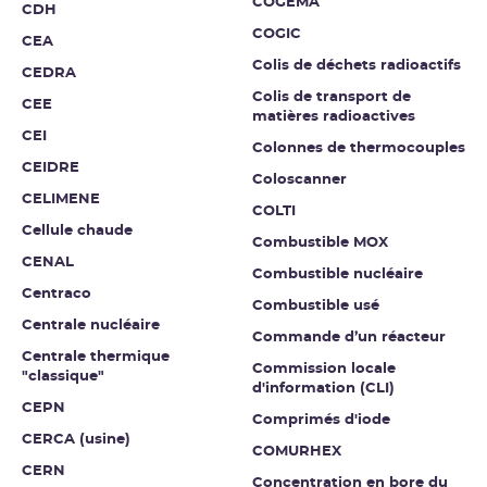
COGEMA
CDH
COGIC
CEA
Colis de déchets radioactifs
CEDRA
Colis de transport de
CEE
matières radioactives
CEI
Colonnes de thermocouples
CEIDRE
Coloscanner
CELIMENE
COLTI
Cellule chaude
Combustible MOX
CENAL
Combustible nucléaire
Centraco
Combustible usé
Centrale nucléaire
Commande d’un réacteur
Centrale thermique
Commission locale
"classique"
d'information (CLI)
CEPN
Comprimés d'iode
CERCA (usine)
COMURHEX
CERN
Concentration en bore du