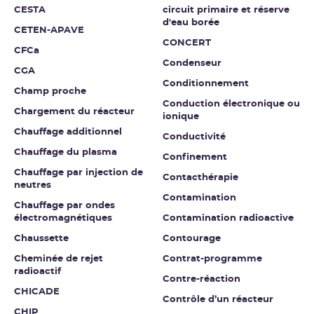
CESTA
circuit primaire et réserve
d'eau borée
CETEN-APAVE
CONCERT
CFCa
Condenseur
CGA
Conditionnement
Champ proche
Conduction électronique ou
Chargement du réacteur
ionique
Chauffage additionnel
Conductivité
Chauffage du plasma
Confinement
Chauffage par injection de
Contacthérapie
neutres
Contamination
Chauffage par ondes
électromagnétiques
Contamination radioactive
Chaussette
Contourage
Cheminée de rejet
Contrat-programme
radioactif
Contre-réaction
CHICADE
Contrôle d’un réacteur
CHIP