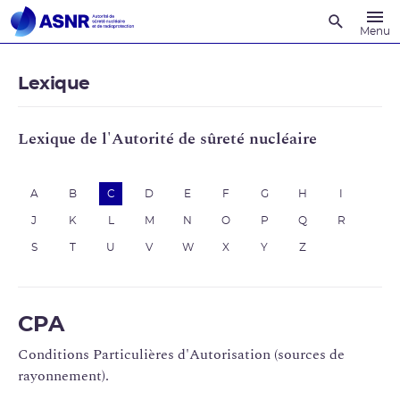
Recherche
Menu
Lexique
Lexique de l'Autorité de sûreté nucléaire
A
B
C
D
E
F
G
H
I
J
K
L
M
N
O
P
Q
R
S
T
U
V
W
X
Y
Z
CPA
Conditions Particulières d'Autorisation (sources de
rayonnement).