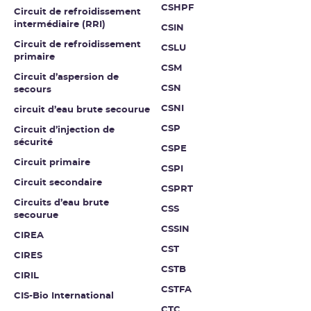
CSHPF
Circuit de refroidissement
intermédiaire (RRI)
CSIN
Circuit de refroidissement
CSLU
primaire
CSM
Circuit d’aspersion de
CSN
secours
CSNI
circuit d’eau brute secourue
CSP
Circuit d’injection de
sécurité
CSPE
Circuit primaire
CSPI
Circuit secondaire
CSPRT
Circuits d’eau brute
CSS
secourue
CSSIN
CIREA
CST
CIRES
CSTB
CIRIL
CSTFA
CIS-Bio International
CTC