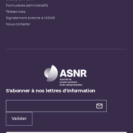
Formulaires administratifs
Téléservices
Signalement externe à l'ASNR
Nous contacter
S'abonner à nos lettres d'information
Types de
newsletter
Adresse
Valider
e-
mail