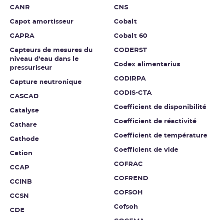
CANR
CNS
Capot amortisseur
Cobalt
CAPRA
Cobalt 60
Capteurs de mesures du
CODERST
niveau d'eau dans le
Codex alimentarius
pressuriseur
CODIRPA
Capture neutronique
CODIS-CTA
CASCAD
Coefficient de disponibilité
Catalyse
Coefficient de réactivité
Cathare
Coefficient de température
Cathode
Coefficient de vide
Cation
COFRAC
CCAP
COFREND
CCINB
COFSOH
CCSN
Cofsoh
CDE