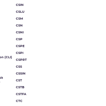
CSIN
CSLU
CSM
CSN
CSNI
CSP
CSPE
CSPI
on (CLI)
CSPRT
CSS
CSSIN
it
CST
e
CSTB
CSTFA
CTC