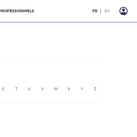
PROFESSIONNELS
FR
EN
S
T
U
V
W
X
Y
Z