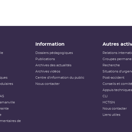
Information
Autres activ
ôle
Dossiers pédagogiques
Relations internat
Publications
Groupes permanen
Archives des actualités
Recherche
Archives vidéos
Situations d'urgen
iques
Centre d'information du public
Post-accident
dulaires
Nous contacter
Conseils et comit
Appuis techniques
FAS
CLI
amanville
HCTISN
rainte
Nous contacter
e
Liens utiles
émentaires de