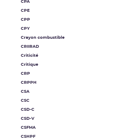
CPA
CPE
CPP
CPY
Crayon combustible
CRIIRAD
Criticité
Critique
CRP
CRPPH
CSA
CSC
CSD-C
CSD-V
CSFMA
CSHPF