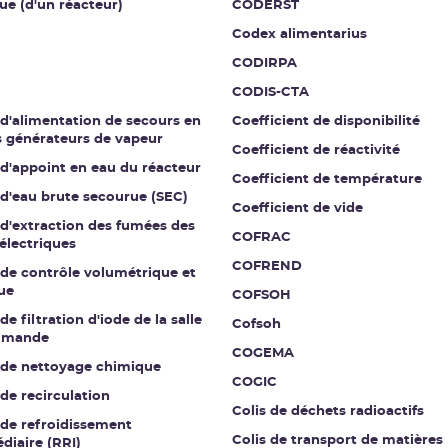
ue (d'un réacteur)
CODERST
Codex alimentarius
CODIRPA
CODIS-CTA
 d'alimentation de secours en
Coefficient de disponibilité
s générateurs de vapeur
Coefficient de réactivité
 d'appoint en eau du réacteur
Coefficient de température
 d'eau brute secourue (SEC)
Coefficient de vide
 d'extraction des fumées des
COFRAC
électriques
COFREND
 de contrôle volumétrique et
ue
COFSOH
de filtration d'iode de la salle
Cofsoh
mmande
COGEMA
t de nettoyage chimique
COGIC
 de recirculation
Colis de déchets radioactifs
 de refroidissement
Colis de transport de matières
diaire (RRI)