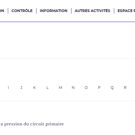
ON
CONTRÔLE
INFORMATION
AUTRES ACTIVITÉS
ESPACE 
e site
e
I
J
K
L
M
N
O
P
Q
R
a pression du circuit primaire