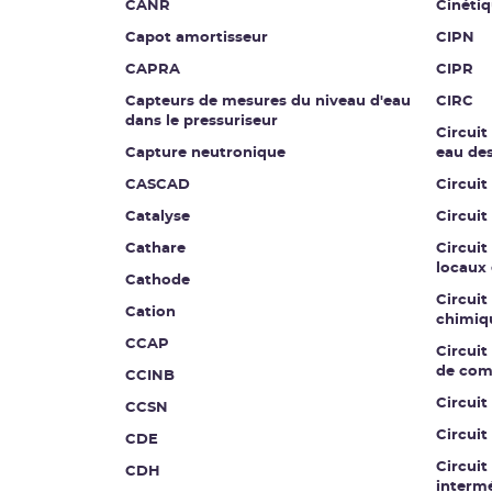
CANR
Cinétiq
Capot amortisseur
CIPN
CAPRA
CIPR
Capteurs de mesures du niveau d'eau
CIRC
dans le pressuriseur
Circuit
Capture neutronique
eau de
CASCAD
Circuit
Catalyse
Circuit
Cathare
Circuit
locaux 
Cathode
Circuit
Cation
chimiq
CCAP
Circuit 
de co
CCINB
Circui
CCSN
Circuit
CDE
Circuit
CDH
intermé