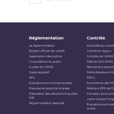
Réglementation
Contrôle
La réglementation
Actualités du contr
Bulletin officiel de l'ASNR
L'ASNR en région
L’association des publics
Contrôle de l'ASNR
Consultations du public
INES et ASN-SFRO
Guides de l'ASNR
Réexamens périod
Cadre législatif
Petits Réacteurs Mo
RFS
EPR 2
Évaluations environnementales
Surveillance des P
Mesures de publicité diverses
Réacteur EPR de Fl
Élaboration des décisions et guides
Corrosion sous cont
INB
Usine Creusot Forg
Réglementation associée
Évaluations compl
sûreté