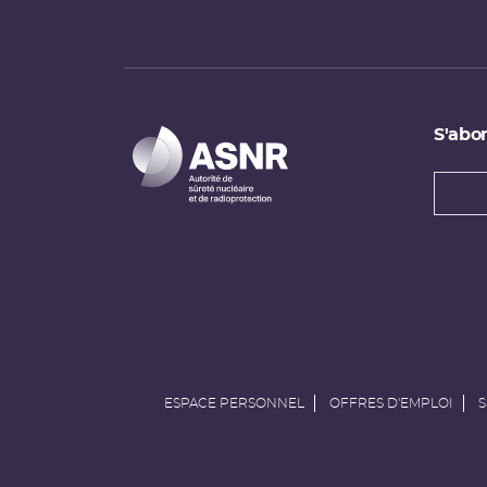
S'abon
Types
newsl
Adress
e-
mail
ESPACE PERSONNEL
OFFRES D'EMPLOI