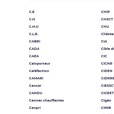
C.E
CHIP
C.H
CHSCT
C.H.U
CHU
C.L.E.
Châtea
CABRI
CIA
CADA
Cible d
CAEA
CIC
Caloporteur
CICNR
Caléfaction
CIDEN
CAMARI
CIDRR
Cancer
CIESSC
CANDU
CIGEET
Cannes chauffantes
Cigéo
Canpri
CIINB