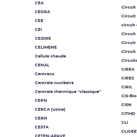
CEA
Circuit
CEDRA
Circuit
CEE
circuit
CEI
Circuit
CEIDRE
Circuit
CELIMENE
Circuit
Cellule chaude
Circuit
CENAL
CIREA
Centraco
CIRES
Centrale nucléaire
CIRIL
Centrale thermique "classique"
CIS-Bio
CEPN
CISN
CERCA (usine)
CITMD
CERN
CLI
CESTA
CLIGEE
CETEN-APAVE