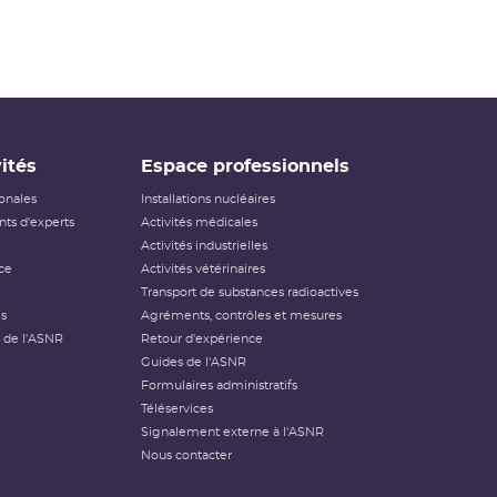
ités
Espace professionnels
ionales
Installations nucléaires
ts d'experts
Activités médicales
Activités industrielles
ce
Activités vétérinaires
Transport de substances radioactives
és
Agréments, contrôles et mesures
 de l'ASNR
Retour d'expérience
Guides de l'ASNR
Formulaires administratifs
Téléservices
Signalement externe à l'ASNR
Nous contacter