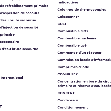
radioactives
 de refroidissement primaire
Colonnes de thermocouples
 d’aspersion de secours
Coloscanner
 d’eau brute secourue
COLTI
 d’injection de sécurité
Combustible MOX
 primaire
Combustible nucléaire
 secondaire
Combustible usé
s d’eau brute secourue
Commande d’un réacteur
Commission locale d'informati
Comprimés d'iode
COMURHEX
 International
Concentration en bore du circu
primaire et réserve d'eau boré
CONCERT
Condenseur
T
Conditionnement