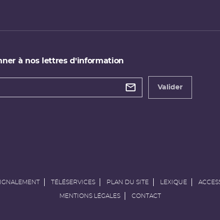
ner à nos lettres d'information
 de
etter
Valider
e
SIGNALEMENT
TÉLÉSERVICES
PLAN DU SITE
LEXIQUE
ACCESS
MENTIONS LÉGALES
CONTACT