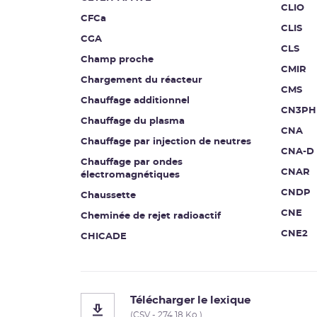
CLIO
CFCa
CLIS
CGA
CLS
Champ proche
CMIR
Chargement du réacteur
CMS
Chauffage additionnel
CN3PH
Chauffage du plasma
CNA
Chauffage par injection de neutres
CNA-D
Chauffage par ondes
CNAR
électromagnétiques
CNDP
Chaussette
CNE
Cheminée de rejet radioactif
CNE2
CHICADE
Télécharger le lexique
(CSV - 274.18 Ko )