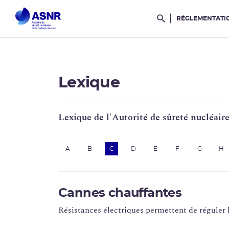
RÉGLEMENTATI
Rechercher dans l
Lexique
Lexique de l'Autorité de sûreté nucléair
A
B
C
D
E
F
G
H
Cannes chauffantes
Résistances électriques permettent de réguler l