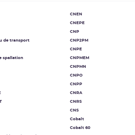
CNEN
CNEPE
CNP
u de transport
CNP2PM
CNPE
e spallation
CNPMEM
CNPMN
CNPO
CNPP
E
CNRA
T
CNRS
CNS
Cobalt
Cobalt 60