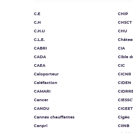
C.E
CHIP
C.H
CHSCT
C.H.U
CHU
C.L.E.
Châtea
CABRI
CIA
CADA
Cible d
CAEA
CIC
Caloporteur
CICNR
Caléfaction
CIDEN
CAMARI
CIDRR
Cancer
CIESSC
CANDU
CIGEET
Cannes chauffantes
Cigéo
Canpri
CIINB