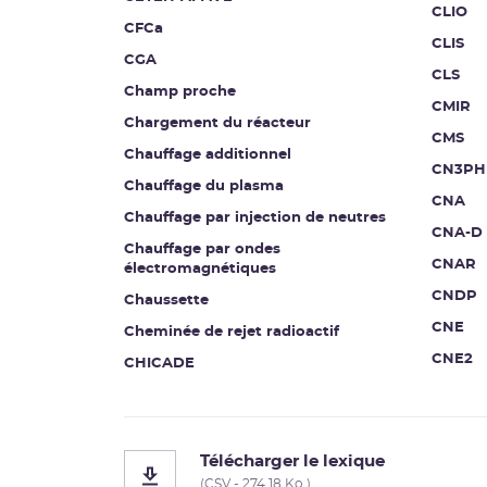
CLIO
CFCa
CLIS
CGA
CLS
Champ proche
CMIR
Chargement du réacteur
CMS
Chauffage additionnel
CN3PH
Chauffage du plasma
CNA
Chauffage par injection de neutres
CNA-D
Chauffage par ondes
CNAR
électromagnétiques
CNDP
Chaussette
CNE
Cheminée de rejet radioactif
CNE2
CHICADE
Télécharger le lexique
(CSV - 274.18 Ko )