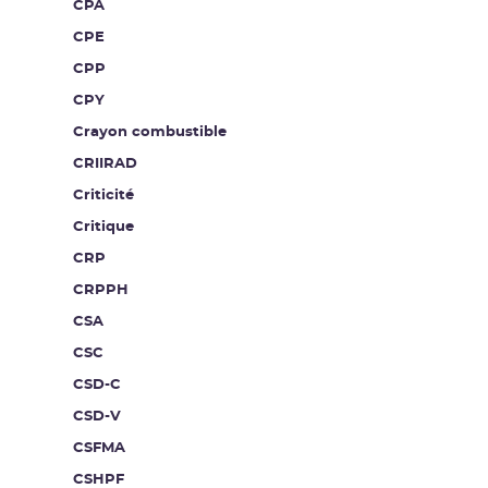
CPA
CPE
CPP
CPY
Crayon combustible
CRIIRAD
Criticité
Critique
CRP
CRPPH
CSA
CSC
CSD-C
CSD-V
CSFMA
CSHPF