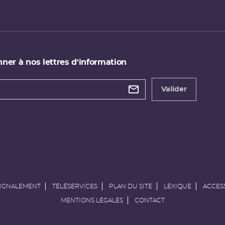
ner à nos lettres d'information
 de
etter
Valider
e
SIGNALEMENT
TÉLÉSERVICES
PLAN DU SITE
LEXIQUE
ACCESS
MENTIONS LÉGALES
CONTACT