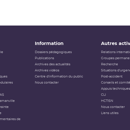
Information
Autres activ
ôle
Dossiers pédagogiques
Relations internat
Publications
Groupes permanen
Archives des actualités
Recherche
Archives vidéos
Situations d'urgen
iques
Centre d'information du public
Post-accident
dulaires
Nous contacter
Conseils et comit
Appuis techniques
FAS
CLI
amanville
HCTISN
rainte
Nous contacter
e
Liens utiles
émentaires de