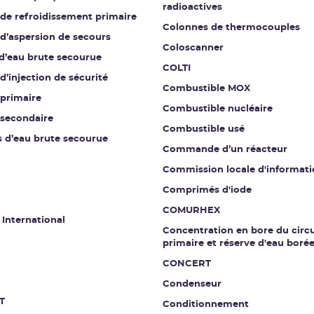
radioactives
 de refroidissement primaire
Colonnes de thermocouples
 d’aspersion de secours
Coloscanner
 d’eau brute secourue
COLTI
 d’injection de sécurité
Combustible MOX
 primaire
Combustible nucléaire
 secondaire
Combustible usé
s d’eau brute secourue
Commande d’un réacteur
Commission locale d'informati
Comprimés d'iode
COMURHEX
 International
Concentration en bore du circu
primaire et réserve d'eau boré
CONCERT
Condenseur
T
Conditionnement