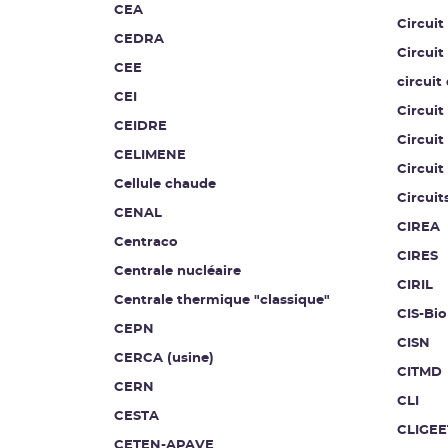
CEA
Circuit
CEDRA
Circuit
CEE
circuit
CEI
Circuit
CEIDRE
Circuit
CELIMENE
Circuit
Cellule chaude
Circuit
CENAL
CIREA
Centraco
CIRES
Centrale nucléaire
CIRIL
Centrale thermique "classique"
CIS-Bio
CEPN
CISN
CERCA (usine)
CITMD
CERN
CLI
CESTA
CLIGEE
CETEN-APAVE