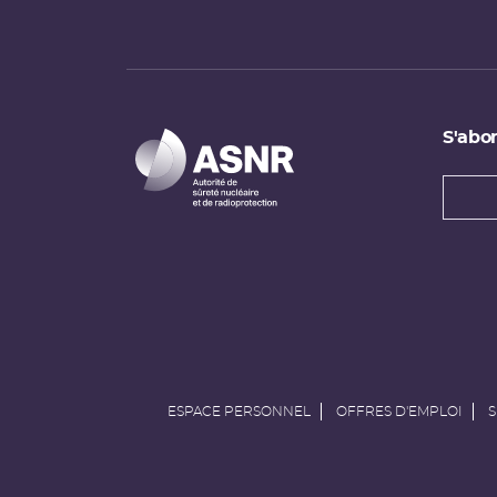
S'abon
Types
newsl
Adress
e-
mail
ESPACE PERSONNEL
OFFRES D'EMPLOI