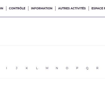
ON
CONTRÔLE
INFORMATION
AUTRES ACTIVITÉS
ESPACE 
e site
e
I
J
K
L
M
N
O
P
Q
R