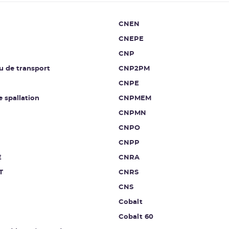
CNEN
CNEPE
CNP
u de transport
CNP2PM
CNPE
e spallation
CNPMEM
CNPMN
CNPO
CNPP
E
CNRA
T
CNRS
CNS
Cobalt
Cobalt 60