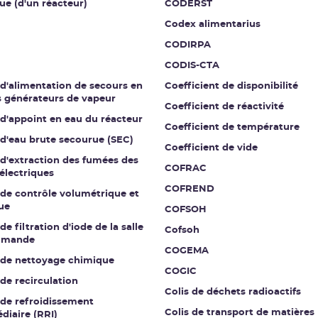
ue (d'un réacteur)
CODERST
Codex alimentarius
CODIRPA
CODIS-CTA
 d'alimentation de secours en
Coefficient de disponibilité
s générateurs de vapeur
Coefficient de réactivité
 d'appoint en eau du réacteur
Coefficient de température
 d'eau brute secourue (SEC)
Coefficient de vide
 d'extraction des fumées des
COFRAC
électriques
COFREND
 de contrôle volumétrique et
ue
COFSOH
de filtration d'iode de la salle
Cofsoh
mmande
COGEMA
t de nettoyage chimique
COGIC
 de recirculation
Colis de déchets radioactifs
 de refroidissement
Colis de transport de matières
diaire (RRI)