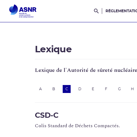
RÉGLEMENTATI
Rechercher dans l
Lexique
Lexique de l'Autorité de sûreté nucléair
A
B
C
D
E
F
G
H
CSD-C
Colis Standard de Déchets Compactés.