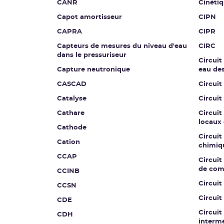
CANR
Cinétiq
Capot amortisseur
CIPN
CAPRA
CIPR
Capteurs de mesures du niveau d'eau
CIRC
dans le pressuriseur
Circuit
Capture neutronique
eau de
CASCAD
Circuit
Catalyse
Circuit
Cathare
Circuit
locaux 
Cathode
Circuit
Cation
chimiq
CCAP
Circuit 
de co
CCINB
Circui
CCSN
Circuit
CDE
Circuit
CDH
intermé