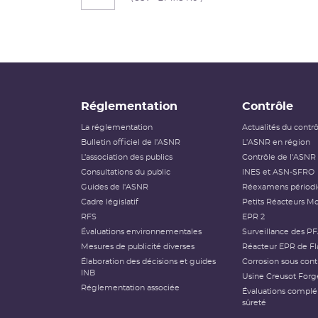
Réglementation
Contrôle
La réglementation
Actualités du contr
Bulletin officiel de l'ASNR
L'ASNR en région
L’association des publics
Contrôle de l'ASNR
Consultations du public
INES et ASN-SFRO
Guides de l'ASNR
Réexamens périod
Cadre législatif
Petits Réacteurs Mo
RFS
EPR 2
Évaluations environnementales
Surveillance des P
Mesures de publicité diverses
Réacteur EPR de Fl
Élaboration des décisions et guides
Corrosion sous cont
INB
Usine Creusot Forg
Réglementation associée
Évaluations compl
sûreté