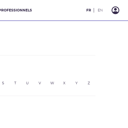
PROFESSIONNELS
FR
EN
S
T
U
V
W
X
Y
Z