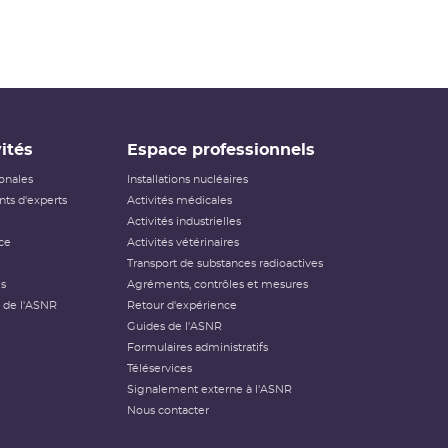
ités
Espace professionnels
ionales
Installations nucléaires
ts d'experts
Activités médicales
Activités industrielles
ce
Activités vétérinaires
Transport de substances radioactives
és
Agréments, contrôles et mesures
 de l'ASNR
Retour d'expérience
Guides de l'ASNR
Formulaires administratifs
Téléservices
Signalement externe à l'ASNR
Nous contacter