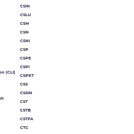
CSIN
CSLU
CSM
CSN
CSNI
CSP
CSPE
CSPI
on (CLI)
CSPRT
CSS
CSSIN
it
CST
e
CSTB
CSTFA
CTC