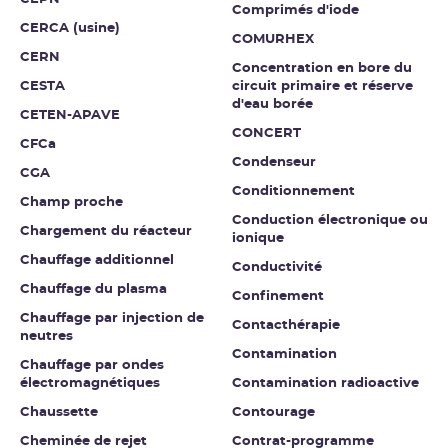
Comprimés d'iode
CERCA (usine)
COMURHEX
CERN
Concentration en bore du
CESTA
circuit primaire et réserve
d'eau borée
CETEN-APAVE
CONCERT
CFCa
Condenseur
CGA
Conditionnement
Champ proche
Conduction électronique ou
Chargement du réacteur
ionique
Chauffage additionnel
Conductivité
Chauffage du plasma
Confinement
Chauffage par injection de
Contacthérapie
neutres
Contamination
Chauffage par ondes
électromagnétiques
Contamination radioactive
Chaussette
Contourage
Cheminée de rejet
Contrat-programme