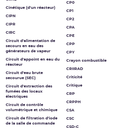
CP0
Cinétique (d'un réacteur)
CP1
CIPN
CP2
CIPR
CPA
CIRC
CPE
Circuit d'alimentation de
CPP
secours en eau des
générateurs de vapeur
CPY
Circuit d'appoint en eau du
Crayon combustible
réacteur
CRIIRAD
Circuit d'eau brute
Criticité
secourue (SEC)
Critique
Circuit d'extraction des
fumées des locaux
CRP
électriques
CRPPH
Circuit de contrôle
volumétrique et chimique
CSA
Circuit de filtration d'iode
CSC
de la salle de commande
CSD-C