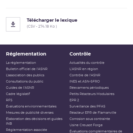
Télécharger le lexique
(CSV - 274.18 Ko )
Réglementation
Contrôle
La réglementation
Actualités du contrôle
Bulletin officiel de l'ASNR
L'ASNR en région
L’association des publics
Contrôle de l'ASNR
Consultations du public
INES et ASN-SFRO
Guides de l'ASNR
Réexamens périodiques
Cadre législatif
Petits Réacteurs Modulaires
RFS
EPR 2
Évaluations environnementales
Surveillance des PFAS
Mesures de publicité diverses
Réacteur EPR de Flamanville
Élaboration des décisions et guides
Corrosion sous contrainte
INB
Usine Creusot Forge
Réglementation associée
Évaluations complémentaires de