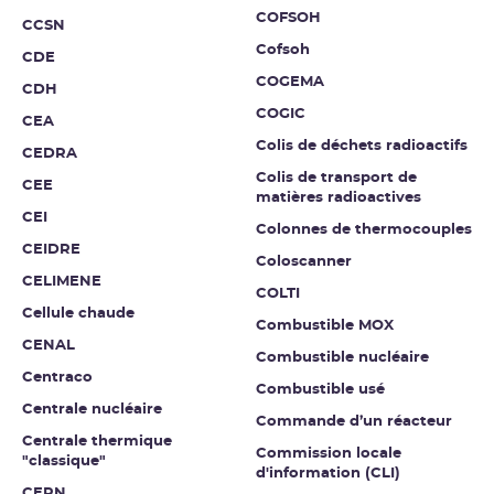
COFSOH
CCSN
Cofsoh
CDE
COGEMA
CDH
COGIC
CEA
Colis de déchets radioactifs
CEDRA
Colis de transport de
CEE
matières radioactives
CEI
Colonnes de thermocouples
CEIDRE
Coloscanner
CELIMENE
COLTI
Cellule chaude
Combustible MOX
CENAL
Combustible nucléaire
Centraco
Combustible usé
Centrale nucléaire
Commande d’un réacteur
Centrale thermique
Commission locale
"classique"
d'information (CLI)
CEPN