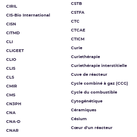
CSTB
CIRIL
CSTFA
CIS-Bio International
CTC
CISN
CTCAE
CITMD
CTICM
CLI
Curie
CLIGEET
Curiethérapie
CLIO
Curiethérapie interstitielle
CLIS
Cuve de réacteur
CLS
Cycle combiné à gaz (CCG)
CMIR
Cycle du combustible
CMS
Cytogénétique
CN3PH
Céramiques
CNA
Césium
CNA-D
Cœur d'un réacteur
CNAR