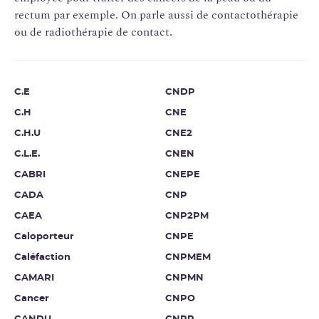
rectum par exemple. On parle aussi de contactothérapie
ou de radiothérapie de contact.
C.E
CNDP
C.H
CNE
C.H.U
CNE2
C.L.E.
CNEN
CABRI
CNEPE
CADA
CNP
CAEA
CNP2PM
Caloporteur
CNPE
Caléfaction
CNPMEM
CAMARI
CNPMN
Cancer
CNPO