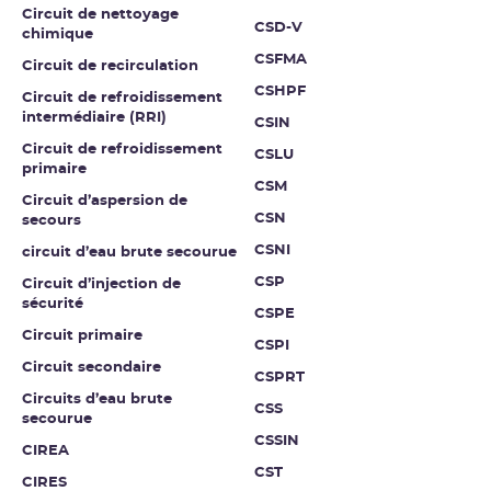
Circuit de nettoyage
CSD-V
chimique
CSFMA
Circuit de recirculation
CSHPF
Circuit de refroidissement
intermédiaire (RRI)
CSIN
Circuit de refroidissement
CSLU
primaire
CSM
Circuit d’aspersion de
CSN
secours
CSNI
circuit d’eau brute secourue
CSP
Circuit d’injection de
sécurité
CSPE
Circuit primaire
CSPI
Circuit secondaire
CSPRT
Circuits d’eau brute
CSS
secourue
CSSIN
CIREA
CST
CIRES