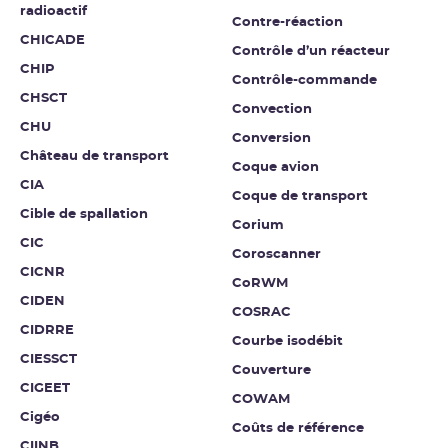
radioactif
Contre-réaction
CHICADE
Contrôle d’un réacteur
CHIP
Contrôle-commande
CHSCT
Convection
CHU
Conversion
Château de transport
Coque avion
CIA
Coque de transport
Cible de spallation
Corium
CIC
Coroscanner
CICNR
CoRWM
CIDEN
COSRAC
CIDRRE
Courbe isodébit
CIESSCT
Couverture
CIGEET
COWAM
Cigéo
Coûts de référence
CIINB