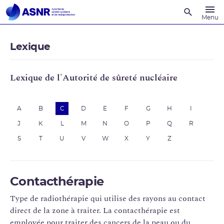
Recherche
Menu
Lexique
Lexique de l'Autorité de sûreté nucléaire
A
B
C
D
E
F
G
H
I
J
K
L
M
N
O
P
Q
R
S
T
U
V
W
X
Y
Z
Contacthérapie
Type de radiothérapie qui utilise des rayons au contact
direct de la zone à traiter. La contacthérapie est
employée pour traiter des cancers de la peau ou du