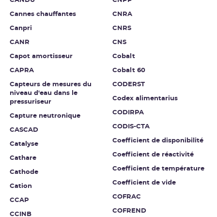
CANDU
CNPP
Cannes chauffantes
CNRA
Canpri
CNRS
CANR
CNS
Capot amortisseur
Cobalt
CAPRA
Cobalt 60
Capteurs de mesures du
CODERST
niveau d'eau dans le
Codex alimentarius
pressuriseur
CODIRPA
Capture neutronique
CODIS-CTA
CASCAD
Coefficient de disponibilité
Catalyse
Coefficient de réactivité
Cathare
Coefficient de température
Cathode
Coefficient de vide
Cation
COFRAC
CCAP
COFREND
CCINB