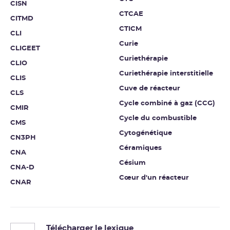
CISN
CTCAE
CITMD
CTICM
CLI
Curie
CLIGEET
Curiethérapie
CLIO
Curiethérapie interstitielle
CLIS
Cuve de réacteur
CLS
Cycle combiné à gaz (CCG)
CMIR
Cycle du combustible
CMS
Cytogénétique
CN3PH
Céramiques
CNA
Césium
CNA-D
Cœur d'un réacteur
CNAR
Télécharger le lexique