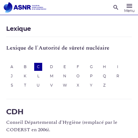
Recherche
Menu
Lexique
Lexique de l'Autorité de sûreté nucléaire
A
B
C
D
E
F
G
H
I
J
K
L
M
N
O
P
Q
R
S
T
U
V
W
X
Y
Z
CDH
Conseil Départemental d'Hygiène (remplacé par le
CODERST en 2006).