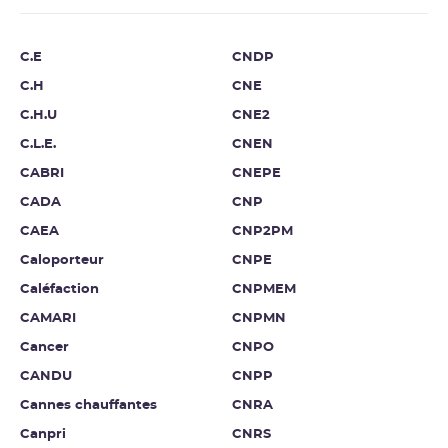
C.E
CNDP
C.H
CNE
C.H.U
CNE2
C.L.E.
CNEN
CABRI
CNEPE
CADA
CNP
CAEA
CNP2PM
Caloporteur
CNPE
Caléfaction
CNPMEM
CAMARI
CNPMN
Cancer
CNPO
CANDU
CNPP
Cannes chauffantes
CNRA
Canpri
CNRS