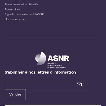
Formulaires administratifs
Téléservices
Signalement externe à l'ASNR
Nous contacter
S'abonner à nos lettres d'information
Types de
newsletter
Adresse
Valider
e-
mail