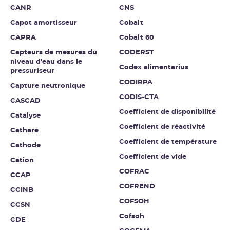
CANR
CNS
Capot amortisseur
Cobalt
CAPRA
Cobalt 60
Capteurs de mesures du
CODERST
niveau d'eau dans le
Codex alimentarius
pressuriseur
CODIRPA
Capture neutronique
CODIS-CTA
CASCAD
Coefficient de disponibilité
Catalyse
Coefficient de réactivité
Cathare
Coefficient de température
Cathode
Coefficient de vide
Cation
COFRAC
CCAP
COFREND
CCINB
COFSOH
CCSN
Cofsoh
CDE