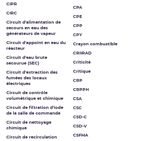
CIPR
CPA
CIRC
CPE
Circuit d'alimentation de
CPP
secours en eau des
générateurs de vapeur
CPY
Circuit d'appoint en eau du
Crayon combustible
réacteur
CRIIRAD
Circuit d'eau brute
Criticité
secourue (SEC)
Critique
Circuit d'extraction des
fumées des locaux
CRP
électriques
CRPPH
Circuit de contrôle
volumétrique et chimique
CSA
Circuit de filtration d'iode
CSC
de la salle de commande
CSD-C
Circuit de nettoyage
CSD-V
chimique
CSFMA
Circuit de recirculation