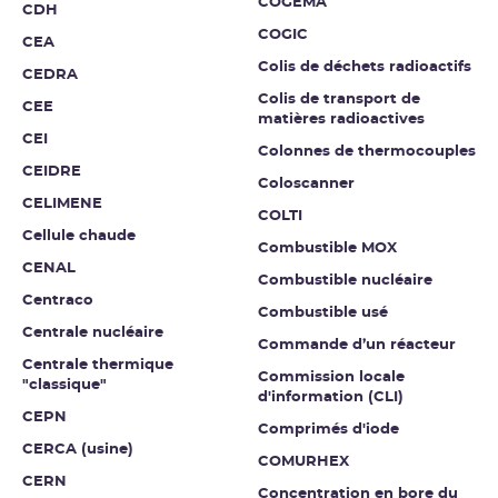
COGEMA
CDH
COGIC
CEA
Colis de déchets radioactifs
CEDRA
Colis de transport de
CEE
matières radioactives
CEI
Colonnes de thermocouples
CEIDRE
Coloscanner
CELIMENE
COLTI
Cellule chaude
Combustible MOX
CENAL
Combustible nucléaire
Centraco
Combustible usé
Centrale nucléaire
Commande d’un réacteur
Centrale thermique
Commission locale
"classique"
d'information (CLI)
CEPN
Comprimés d'iode
CERCA (usine)
COMURHEX
CERN
Concentration en bore du