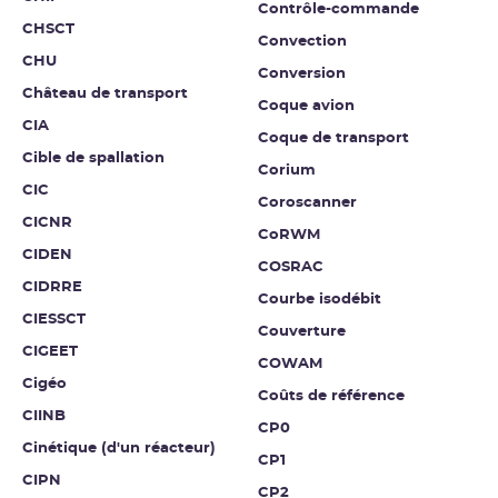
Contrôle-commande
CHSCT
Convection
CHU
Conversion
Château de transport
Coque avion
CIA
Coque de transport
Cible de spallation
Corium
CIC
Coroscanner
CICNR
CoRWM
CIDEN
COSRAC
CIDRRE
Courbe isodébit
CIESSCT
Couverture
CIGEET
COWAM
Cigéo
Coûts de référence
CIINB
CP0
Cinétique (d'un réacteur)
CP1
CIPN
CP2