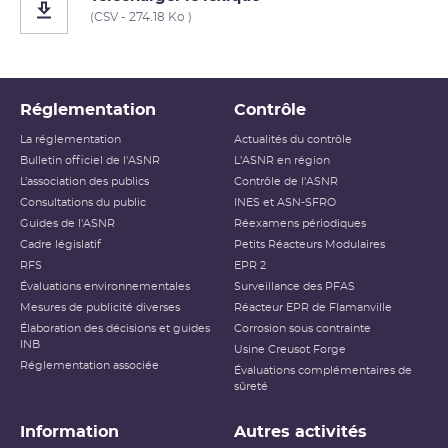
(CSV - 274.18 Ko )
Réglementation
Contrôle
La réglementation
Actualités du contrôle
Bulletin officiel de l'ASNR
L'ASNR en région
L’association des publics
Contrôle de l'ASNR
Consultations du public
INES et ASN-SFRO
Guides de l'ASNR
Réexamens périodiques
Cadre législatif
Petits Réacteurs Modulaires
RFS
EPR 2
Évaluations environnementales
Surveillance des PFAS
Mesures de publicité diverses
Réacteur EPR de Flamanville
Élaboration des décisions et guides
Corrosion sous contrainte
INB
Usine Creusot Forge
Réglementation associée
Évaluations complémentaires de
sûreté
Information
Autres activités