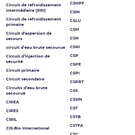
CSHPF
Circuit de refroidissement
intermédiaire (RRI)
CSIN
Circuit de refroidissement
CSLU
primaire
CSM
Circuit d’aspersion de
CSN
secours
CSNI
circuit d’eau brute secourue
CSP
Circuit d’injection de
sécurité
CSPE
Circuit primaire
CSPI
Circuit secondaire
CSPRT
Circuits d’eau brute
CSS
secourue
CSSIN
CIREA
CST
CIRES
CSTB
CIRIL
CSTFA
CIS-Bio International
CTC