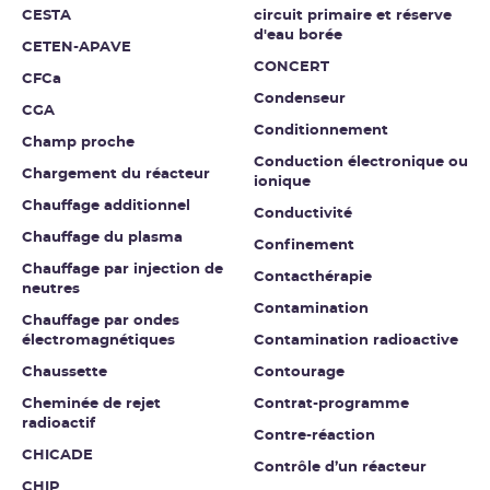
CESTA
circuit primaire et réserve
d'eau borée
CETEN-APAVE
CONCERT
CFCa
Condenseur
CGA
Conditionnement
Champ proche
Conduction électronique ou
Chargement du réacteur
ionique
Chauffage additionnel
Conductivité
Chauffage du plasma
Confinement
Chauffage par injection de
Contacthérapie
neutres
Contamination
Chauffage par ondes
électromagnétiques
Contamination radioactive
Chaussette
Contourage
Cheminée de rejet
Contrat-programme
radioactif
Contre-réaction
CHICADE
Contrôle d’un réacteur
CHIP