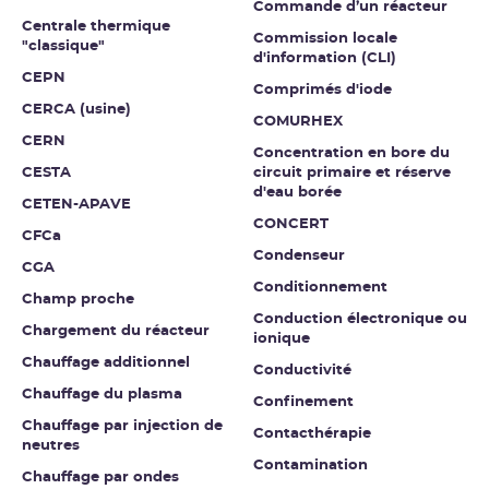
Commande d’un réacteur
Centrale thermique
Commission locale
"classique"
d'information (CLI)
CEPN
Comprimés d'iode
CERCA (usine)
COMURHEX
CERN
Concentration en bore du
CESTA
circuit primaire et réserve
d'eau borée
CETEN-APAVE
CONCERT
CFCa
Condenseur
CGA
Conditionnement
Champ proche
Conduction électronique ou
Chargement du réacteur
ionique
Chauffage additionnel
Conductivité
Chauffage du plasma
Confinement
Chauffage par injection de
Contacthérapie
neutres
Contamination
Chauffage par ondes