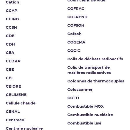
Coefficient de vide
Cation
COFRAC
CCAP
COFREND
CCINB
COFSOH
CCSN
Cofsoh
CDE
COGEMA
CDH
COGIC
CEA
Colis de déchets radioactifs
CEDRA
Colis de transport de
CEE
matières radioactives
CEI
Colonnes de thermocouples
CEIDRE
Coloscanner
CELIMENE
COLTI
Cellule chaude
Combustible MOX
CENAL
Combustible nucléaire
Centraco
Combustible usé
Centrale nucléaire