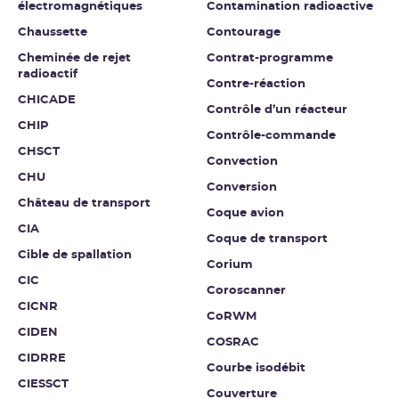
électromagnétiques
Contamination radioactive
Chaussette
Contourage
Cheminée de rejet
Contrat-programme
radioactif
Contre-réaction
CHICADE
Contrôle d’un réacteur
CHIP
Contrôle-commande
CHSCT
Convection
CHU
Conversion
Château de transport
Coque avion
CIA
Coque de transport
Cible de spallation
Corium
CIC
Coroscanner
CICNR
CoRWM
CIDEN
COSRAC
CIDRRE
Courbe isodébit
CIESSCT
Couverture