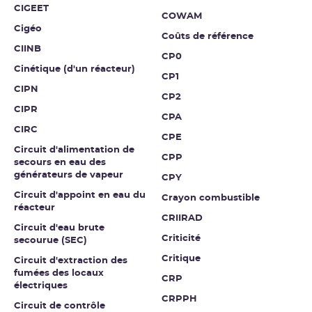
CIGEET
COWAM
Cigéo
Coûts de référence
CIINB
CP0
Cinétique (d'un réacteur)
CP1
CIPN
CP2
CIPR
CPA
CIRC
CPE
Circuit d'alimentation de
CPP
secours en eau des
générateurs de vapeur
CPY
Circuit d'appoint en eau du
Crayon combustible
réacteur
CRIIRAD
Circuit d'eau brute
Criticité
secourue (SEC)
Critique
Circuit d'extraction des
fumées des locaux
CRP
électriques
CRPPH
Circuit de contrôle