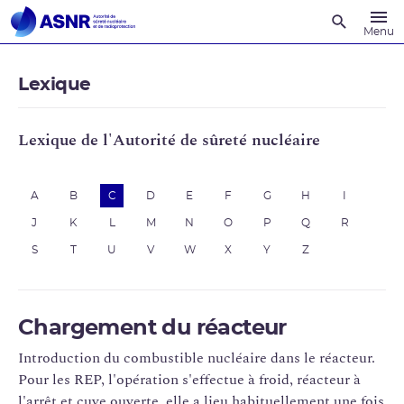
Recherche
Menu
Lexique
Lexique de l'Autorité de sûreté nucléaire
A
B
C
D
E
F
G
H
I
J
K
L
M
N
O
P
Q
R
S
T
U
V
W
X
Y
Z
Chargement du réacteur
Introduction du combustible nucléaire dans le réacteur.
Pour les REP, l'opération s'effectue à froid, réacteur à
l'arrêt et cuve ouverte, elle a lieu habituellement une fois