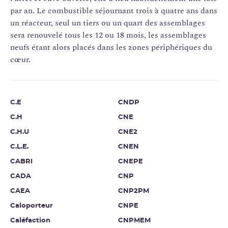
par an. Le combustible séjournant trois à quatre ans dans
un réacteur, seul un tiers ou un quart des assemblages
sera renouvelé tous les 12 ou 18 mois, les assemblages
neufs étant alors placés dans les zones périphériques du
cœur.
C.E
CNDP
C.H
CNE
C.H.U
CNE2
C.L.E.
CNEN
CABRI
CNEPE
CADA
CNP
CAEA
CNP2PM
Caloporteur
CNPE
Caléfaction
CNPMEM