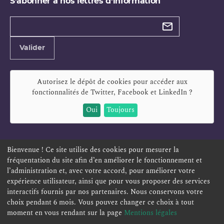
S'abonner à nos lettres d'information
Types de
newsletter
Adresse
Valider
e-
mail
Autorisez le dépôt de cookies pour accéder aux
fonctionnalités de
Twitter, Facebook et LinkedIn
?
Oui
Toujours
Bienvenue ! Ce site utilise des cookies pour mesurer la
fréquentation du site afin d’en améliorer le fonctionnement et
ESPACE PERSONNEL
OFFRES D'EMPLOI
SIGNALEMENT
l’administration et, avec votre accord, pour améliorer votre
TÉLÉSERVICES
PLAN DU SITE
LEXIQUE
expérience utilisateur, ainsi que pour vous proposer des services
interactifs fournis par nos partenaires. Nous conservons votre
ACCESSIBILITÉ
POLITIQUE DE CONFIDENTIALITÉ
choix pendant 6 mois. Vous pouvez changer ce choix à tout
MENTIONS LÉGALES
CONTACT
moment en vous rendant sur la page
Mentions légales