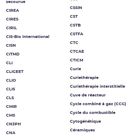
secourue
CSSIN
CIREA
CST
CIRES
CSTB
CIRIL
CSTFA
CIS-Bio International
CTC
CISN
CTCAE
CITMD
CTICM
CLI
Curie
CLIGEET
Curiethérapie
CLIO
Curiethérapie interstitielle
CLIS
Cuve de réacteur
CLS
Cycle combiné à gaz (CCG)
CMIR
Cycle du combustible
CMS
Cytogénétique
CN3PH
Céramiques
CNA