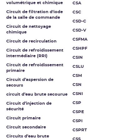
volumétrique et chimique
CSA
Circuit de filtration d'iode
CSC
de la salle de commande
CSD-C
Circuit de nettoyage
CSD-V
chimique
CSFMA
Circuit de recirculation
CSHPF
Circuit de refroidissement
intermédiaire (RRI)
CSIN
Circuit de refroidissement
CSLU
primaire
CSM
Circuit d’aspersion de
CSN
secours
CSNI
circuit d’eau brute secourue
CSP
Circuit d’injection de
sécurité
CSPE
Circuit primaire
CSPI
Circuit secondaire
CSPRT
Circuits d’eau brute
CSS