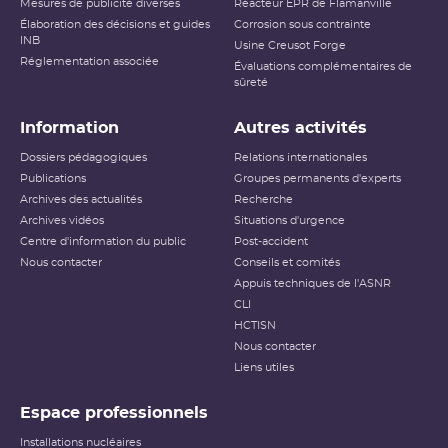
Mesures de publicité diverses
Réacteur EPR de Flamanville
Élaboration des décisions et guides
Corrosion sous contrainte
INB
Usine Creusot Forge
Réglementation associée
Évaluations complémentaires de
sûreté
Information
Autres activités
Dossiers pédagogiques
Relations internationales
Publications
Groupes permanents d'experts
Archives des actualités
Recherche
Archives vidéos
Situations d'urgence
Centre d'information du public
Post-accident
Nous contacter
Conseils et comités
Appuis techniques de l'ASNR
CLI
HCTISN
Nous contacter
Liens utiles
Espace professionnels
Installations nucléaires