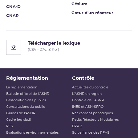
Césium
CNA-D
Cœur d'un réacteur
CNAR
Télécharger le lexique
(CSV - 274.18 Ko )
Réglementation
Contrôle
La réglementation
Actualités du contrôle
Bulletin officiel de l'ASNR
L'ASNR en région
L’association des publics
Contrôle de l'ASNR
Consultations du public
INES et ASN-SFRO
Guides de l'ASNR
Réexamens périodiques
Cadre législatif
Petits Réacteurs Modulaires
RFS
EPR 2
Évaluations environnementales
Surveillance des PFAS