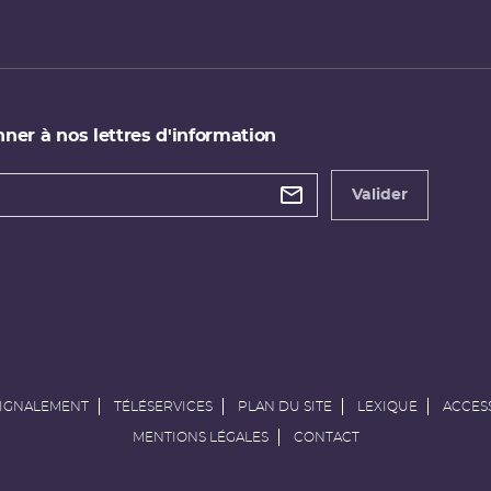
ner à nos lettres d'information
 de
etter
Valider
e
SIGNALEMENT
TÉLÉSERVICES
PLAN DU SITE
LEXIQUE
ACCESS
MENTIONS LÉGALES
CONTACT