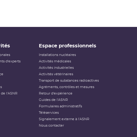
ités
Espace professionnels
ionales
Installations nucléaires
ts d'experts
Activités médicales
Activités industrielles
ce
Activités vétérinaires
Transport de substances radioactives
és
Agréments, contrôles et mesures
 de l'ASNR
Retour d'expérience
Guides de l'ASNR
Formulaires administratifs
Téléservices
Signalement externe à l'ASNR
Nous contacter