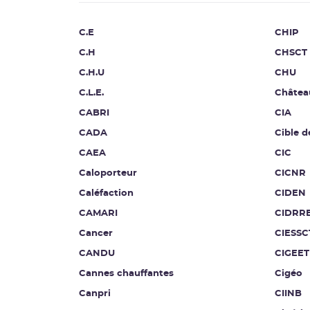
C.E
CHIP
C.H
CHSCT
C.H.U
CHU
C.L.E.
Châtea
CABRI
CIA
CADA
Cible d
CAEA
CIC
Caloporteur
CICNR
Caléfaction
CIDEN
CAMARI
CIDRR
Cancer
CIESSC
CANDU
CIGEET
Cannes chauffantes
Cigéo
Canpri
CIINB