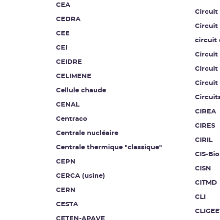
CEA
Circuit
CEDRA
Circuit
CEE
circuit
CEI
Circuit
CEIDRE
Circuit
CELIMENE
Circuit
Cellule chaude
Circuit
CENAL
CIREA
Centraco
CIRES
Centrale nucléaire
CIRIL
Centrale thermique "classique"
CIS-Bio
CEPN
CISN
CERCA (usine)
CITMD
CERN
CLI
CESTA
CLIGEE
CETEN-APAVE