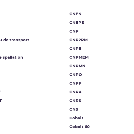
CNEN
CNEPE
CNP
u de transport
CNP2PM
CNPE
e spallation
CNPMEM
CNPMN
CNPO
CNPP
E
CNRA
T
CNRS
CNS
Cobalt
Cobalt 60