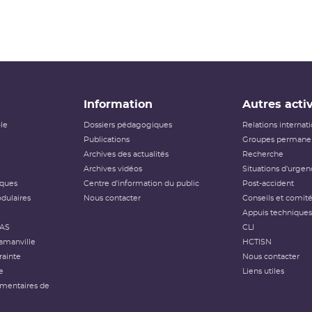
Information
Autres activ
ôle
Dossiers pédagogiques
Relations internat
Publications
Groupes permanen
Archives des actualités
Recherche
Archives vidéos
Situations d'urgen
iques
Centre d'information du public
Post-accident
dulaires
Nous contacter
Conseils et comit
Appuis techniques
FAS
CLI
amanville
HCTISN
rainte
Nous contacter
e
Liens utiles
émentaires de