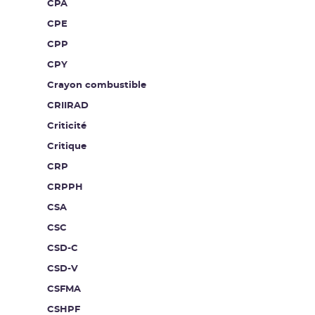
CPA
CPE
CPP
CPY
Crayon combustible
CRIIRAD
Criticité
Critique
CRP
CRPPH
CSA
CSC
CSD-C
CSD-V
CSFMA
CSHPF