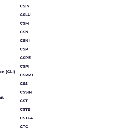
CSIN
CSLU
CSM
CSN
CSNI
CSP
CSPE
CSPI
on (CLI)
CSPRT
CSS
CSSIN
it
CST
e
CSTB
CSTFA
CTC