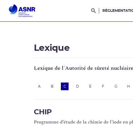
RÉGLEMENTATI
Rechercher dans l
Lexique
Lexique de l'Autorité de sûreté nucléair
A
B
C
D
E
F
G
H
CHIP
Programme d’étude de la chimie de l’iode en ph