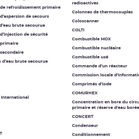
radioactives
 de refroidissement primaire
Colonnes de thermocouples
 d’aspersion de secours
Coloscanner
 d’eau brute secourue
COLTI
 d’injection de sécurité
Combustible MOX
 primaire
Combustible nucléaire
 secondaire
Combustible usé
s d’eau brute secourue
Commande d’un réacteur
Commission locale d'informati
Comprimés d'iode
COMURHEX
 International
Concentration en bore du circu
primaire et réserve d'eau boré
CONCERT
Condenseur
T
Conditionnement