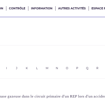
ON
CONTRÔLE
INFORMATION
AUTRES ACTIVITÉS
ESPACE 
e site
e
I
J
K
L
M
N
O
P
Q
R
ase gazeuse dans le circuit primaire d’un REP lors d’un accide