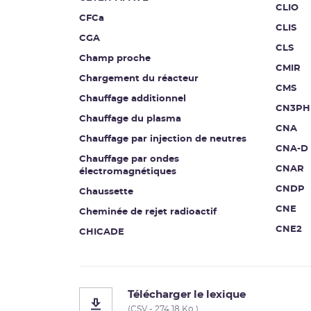
CLIO
CFCa
CLIS
CGA
CLS
Champ proche
CMIR
Chargement du réacteur
CMS
Chauffage additionnel
CN3PH
Chauffage du plasma
CNA
Chauffage par injection de neutres
CNA-D
Chauffage par ondes
CNAR
électromagnétiques
CNDP
Chaussette
CNE
Cheminée de rejet radioactif
CNE2
CHICADE
Télécharger le lexique
(CSV - 274.18 Ko )