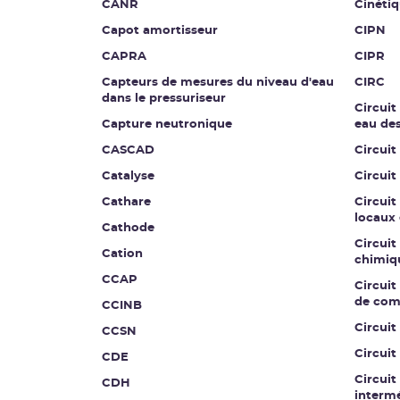
CANR
Cinétiq
Capot amortisseur
CIPN
CAPRA
CIPR
Capteurs de mesures du niveau d'eau
CIRC
dans le pressuriseur
Circuit
Capture neutronique
eau de
CASCAD
Circuit
Catalyse
Circuit
Cathare
Circuit
locaux 
Cathode
Circuit
Cation
chimiq
CCAP
Circuit 
de co
CCINB
Circui
CCSN
Circuit
CDE
Circuit
CDH
intermé