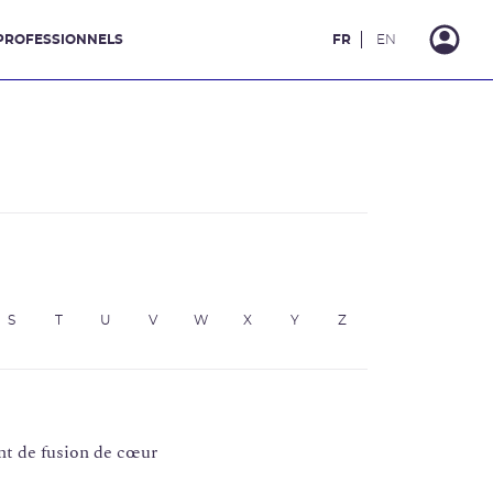
PROFESSIONNELS
FR
EN
S
T
U
V
W
X
Y
Z
nt de fusion de cœur