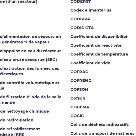
ue (d'un réacteur)
CODERST
Codex alimentarius
CODIRPA
CODIS-CTA
 d'alimentation de secours en
Coefficient de disponibilité
s générateurs de vapeur
Coefficient de réactivité
 d'appoint en eau du réacteur
Coefficient de température
 d'eau brute secourue (SEC)
Coefficient de vide
 d'extraction des fumées des
COFRAC
électriques
COFREND
 de contrôle volumétrique et
ue
COFSOH
de filtration d'iode de la salle
Cofsoh
mmande
COGEMA
t de nettoyage chimique
COGIC
 de recirculation
Colis de déchets radioactifs
 de refroidissement
Colis de transport de matières
diaire (RRI)