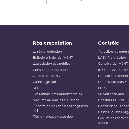
Réglementation
Contrôle
La réglementation
Actualités du contr
Bulletin officiel de l'ASNR
L'ASNR en région
L’association des publics
Contrôle de l'ASNR
Consultations du public
INES et ASN-SFRO
Guides de l'ASNR
Réexamens périod
Cadre législatif
Petits Réacteurs Mo
RFS
EPR 2
Évaluations environnementales
Surveillance des P
Mesures de publicité diverses
Réacteur EPR de Fl
Élaboration des décisions et guides
Corrosion sous cont
INB
Usine Creusot Forg
Réglementation associée
Évaluations compl
sûreté