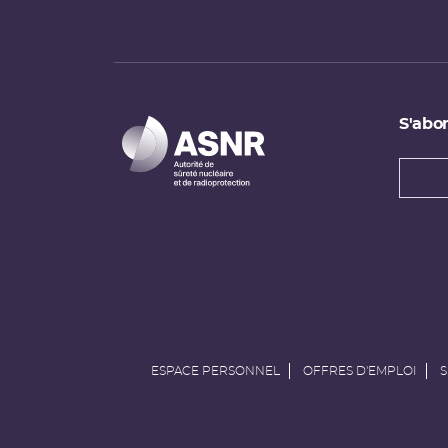
S'abon
Types
newsl
Adress
e-
mail
ESPACE PERSONNEL
OFFRES D'EMPLOI