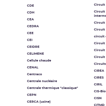
Circuit
CDE
Circuit
CDH
intermé
CEA
Circuit
CEDRA
Circuit
CEE
circuit
CEI
Circuit
CEIDRE
Circuit
CELIMENE
Circuit
Cellule chaude
Circuit
CENAL
CIREA
Centraco
CIRES
Centrale nucléaire
CIRIL
Centrale thermique "classique"
CIS-Bio
CEPN
CISN
CERCA (usine)
CITMD