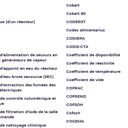
Cobalt
Cobalt 60
ue (d'un réacteur)
CODERST
Codex alimentarius
CODIRPA
CODIS-CTA
 d'alimentation de secours en
Coefficient de disponibilité
s générateurs de vapeur
Coefficient de réactivité
 d'appoint en eau du réacteur
Coefficient de température
 d'eau brute secourue (SEC)
Coefficient de vide
 d'extraction des fumées des
COFRAC
électriques
COFREND
 de contrôle volumétrique et
ue
COFSOH
de filtration d'iode de la salle
Cofsoh
mmande
COGEMA
t de nettoyage chimique