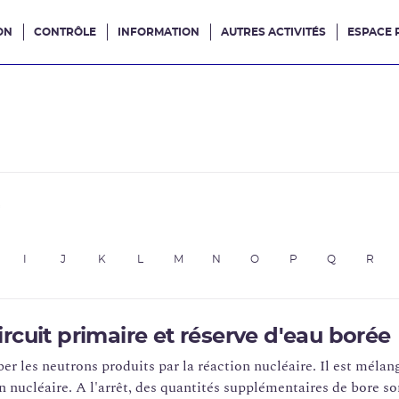
ON
CONTRÔLE
INFORMATION
AUTRES ACTIVITÉS
ESPACE 
e site
e
I
J
K
L
M
N
O
P
Q
R
rcuit primaire et réserve d'eau borée
er les neutrons produits par la réaction nucléaire. Il est mélan
ion nucléaire. A l'arrêt, des quantités supplémentaires de bore so