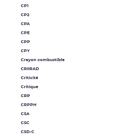
CP1
CP2
CPA
CPE
CPP
CPY
Crayon combustible
CRIIRAD
Criticité
Critique
CRP
CRPPH
CSA
CSC
CSD-C