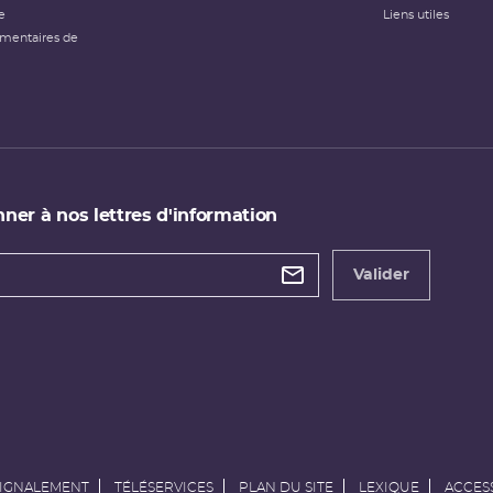
e
Liens utiles
émentaires de
ner à nos lettres d'information
 de
etter
Valider
e
SIGNALEMENT
TÉLÉSERVICES
PLAN DU SITE
LEXIQUE
ACCESS