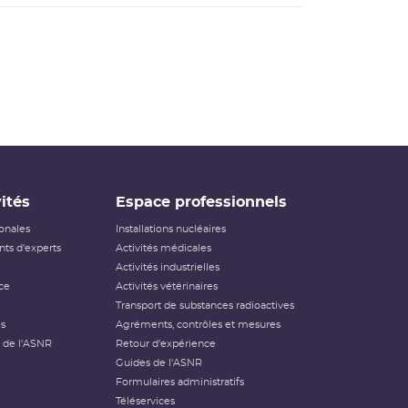
ités
Espace professionnels
ionales
Installations nucléaires
ts d'experts
Activités médicales
Activités industrielles
ce
Activités vétérinaires
Transport de substances radioactives
és
Agréments, contrôles et mesures
 de l'ASNR
Retour d'expérience
Guides de l'ASNR
Formulaires administratifs
Téléservices