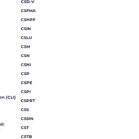
CSD-V
CSFMA
CSHPF
CSIN
CSLU
CSM
CSN
CSNI
CSP
CSPE
CSPI
on (CLI)
CSPRT
CSS
CSSIN
it
CST
e
CSTB