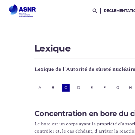
RÉGLEMENTATI
Rechercher dans l
Lexique
Lexique de l'Autorité de sûreté nucléair
A
B
C
D
E
F
G
H
Concentration en bore du ci
Le bore est un corps ayant la propriété d'absorb
contrôler et, le cas échéant, d'arrêter la réact