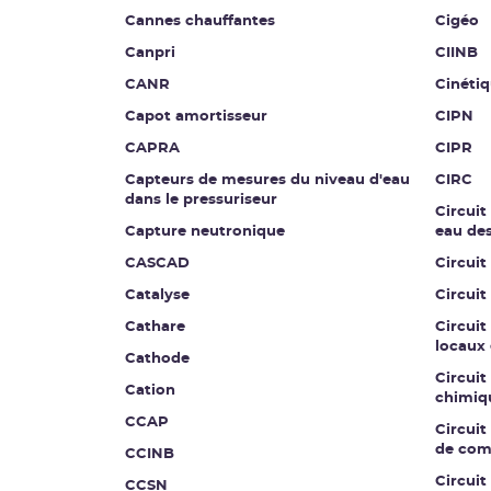
Cannes chauffantes
Cigéo
Canpri
CIINB
CANR
Cinétiq
Capot amortisseur
CIPN
CAPRA
CIPR
Capteurs de mesures du niveau d'eau
CIRC
dans le pressuriseur
Circuit
Capture neutronique
eau de
CASCAD
Circuit
Catalyse
Circuit
Cathare
Circuit
locaux 
Cathode
Circuit
Cation
chimiq
CCAP
Circuit 
de co
CCINB
Circui
CCSN