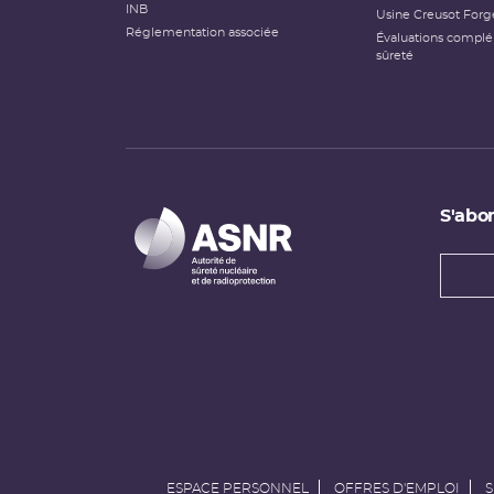
INB
Usine Creusot Forg
Réglementation associée
Évaluations compl
sûreté
S'abon
Types
newsl
Adress
e-
mail
ESPACE PERSONNEL
OFFRES D'EMPLOI