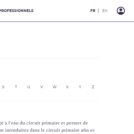
PROFESSIONNELS
FR
EN
S
T
U
V
W
X
Y
Z
gé à l'eau du circuit primaire et permet de
nt introduites dans le circuit primaire afin es