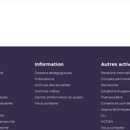
Information
Autres activ
ôle
Dossiers pédagogiques
Relations internat
Publications
Groupes permanen
Archives des actualités
Recherche
Archives vidéos
Situations d'urgen
iques
Centre d'information du public
Post-accident
dulaires
Nous contacter
Conseils et comit
Appuis techniques
FAS
CLI
amanville
HCTISN
rainte
Nous contacter