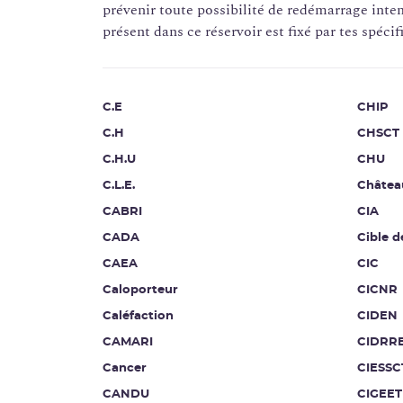
prévenir toute possibilité de redémarrage intem
présent dans ce réservoir est fixé par tes spéci
C.E
CHIP
C.H
CHSCT
C.H.U
CHU
C.L.E.
Châtea
CABRI
CIA
CADA
Cible d
CAEA
CIC
Caloporteur
CICNR
Caléfaction
CIDEN
CAMARI
CIDRR
Cancer
CIESSC
CANDU
CIGEET