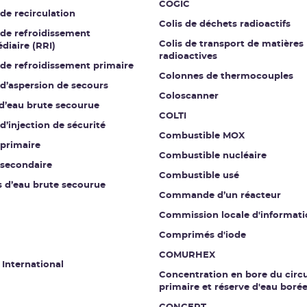
COGIC
 de recirculation
Colis de déchets radioactifs
 de refroidissement
Colis de transport de matières
diaire (RRI)
radioactives
 de refroidissement primaire
Colonnes de thermocouples
 d’aspersion de secours
Coloscanner
 d’eau brute secourue
COLTI
 d’injection de sécurité
Combustible MOX
 primaire
Combustible nucléaire
 secondaire
Combustible usé
s d’eau brute secourue
Commande d’un réacteur
Commission locale d'informati
Comprimés d'iode
COMURHEX
 International
Concentration en bore du circu
primaire et réserve d'eau boré