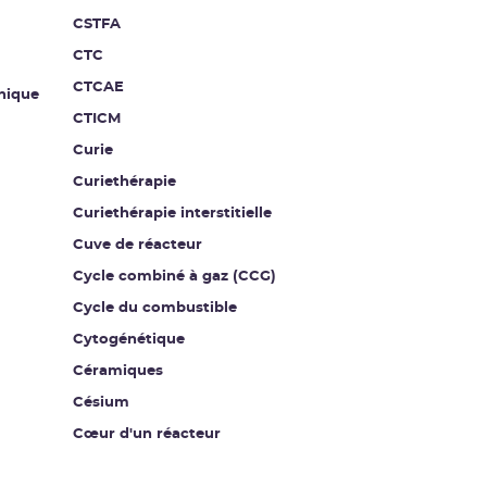
CSTFA
CTC
CTCAE
nique
CTICM
Curie
Curiethérapie
Curiethérapie interstitielle
Cuve de réacteur
Cycle combiné à gaz (CCG)
Cycle du combustible
Cytogénétique
Céramiques
Césium
Cœur d'un réacteur