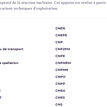
pestif de la réaction nucléaire. Cet appoint est réalisé à parti
fications techniques d'exploitation.
CNEN
CNEPE
CNP
u de transport
CNP2PM
CNPE
e spallation
CNPMEM
CNPMN
CNPO
CNPP
E
CNRA
T
CNRS
CNS