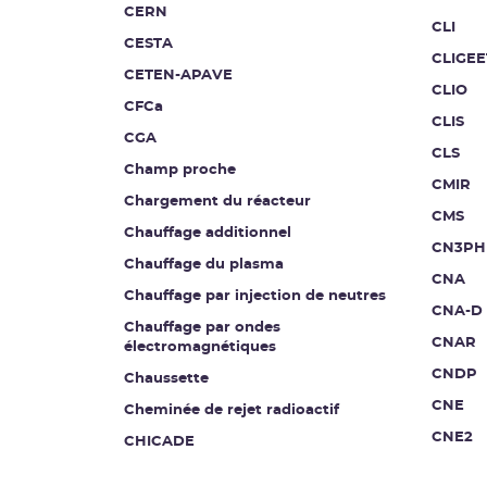
CERN
CLI
CESTA
CLIGEE
CETEN-APAVE
CLIO
CFCa
CLIS
CGA
CLS
Champ proche
CMIR
Chargement du réacteur
CMS
Chauffage additionnel
CN3PH
Chauffage du plasma
CNA
Chauffage par injection de neutres
CNA-D
Chauffage par ondes
CNAR
électromagnétiques
CNDP
Chaussette
CNE
Cheminée de rejet radioactif
CNE2
CHICADE