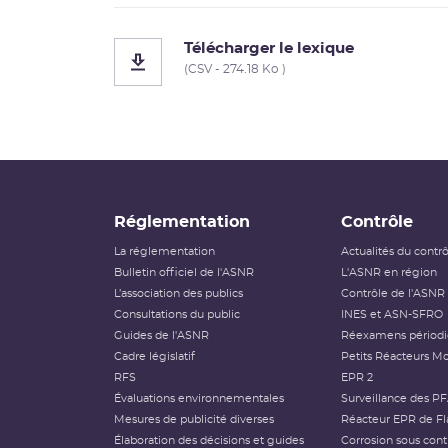
Télécharger le lexique
(CSV - 274.18 Ko )
Réglementation
Contrôle
La réglementation
Actualités du contr
Bulletin officiel de l'ASNR
L'ASNR en région
L’association des publics
Contrôle de l'ASNR
Consultations du public
INES et ASN-SFRO
Guides de l'ASNR
Réexamens périod
Cadre législatif
Petits Réacteurs Mo
RFS
EPR 2
Évaluations environnementales
Surveillance des P
Mesures de publicité diverses
Réacteur EPR de Fl
Élaboration des décisions et guides
Corrosion sous cont