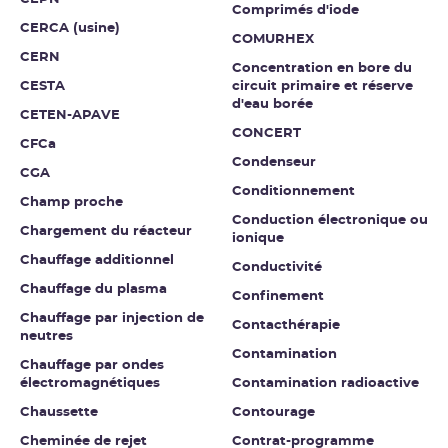
Comprimés d'iode
CERCA (usine)
COMURHEX
CERN
Concentration en bore du
CESTA
circuit primaire et réserve
d'eau borée
CETEN-APAVE
CONCERT
CFCa
Condenseur
CGA
Conditionnement
Champ proche
Conduction électronique ou
Chargement du réacteur
ionique
Chauffage additionnel
Conductivité
Chauffage du plasma
Confinement
Chauffage par injection de
Contacthérapie
neutres
Contamination
Chauffage par ondes
électromagnétiques
Contamination radioactive
Chaussette
Contourage
Cheminée de rejet
Contrat-programme