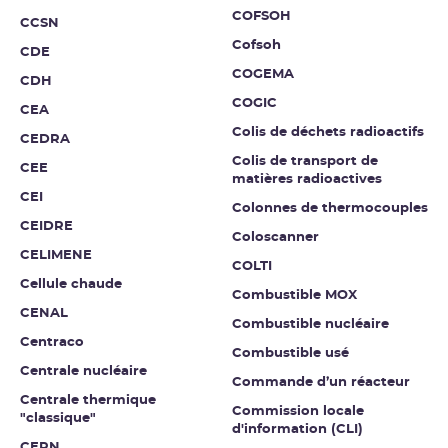
COFSOH
CCSN
Cofsoh
CDE
COGEMA
CDH
COGIC
CEA
Colis de déchets radioactifs
CEDRA
Colis de transport de
CEE
matières radioactives
CEI
Colonnes de thermocouples
CEIDRE
Coloscanner
CELIMENE
COLTI
Cellule chaude
Combustible MOX
CENAL
Combustible nucléaire
Centraco
Combustible usé
Centrale nucléaire
Commande d’un réacteur
Centrale thermique
Commission locale
"classique"
d'information (CLI)
CEPN