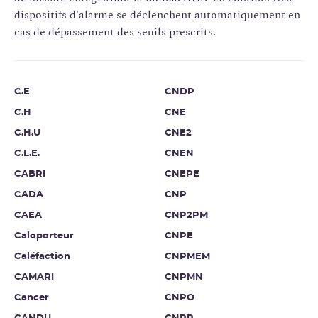
dispositifs d'alarme se déclenchent automatiquement en
cas de dépassement des seuils prescrits.
C.E
CNDP
C.H
CNE
C.H.U
CNE2
C.L.E.
CNEN
CABRI
CNEPE
CADA
CNP
CAEA
CNP2PM
Caloporteur
CNPE
Caléfaction
CNPMEM
CAMARI
CNPMN
Cancer
CNPO