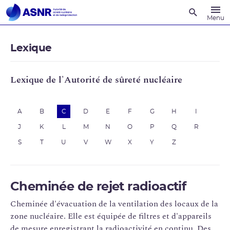
Recherche
Menu
Lexique
Lexique de l'Autorité de sûreté nucléaire
A
B
C
D
E
F
G
H
I
J
K
L
M
N
O
P
Q
R
S
T
U
V
W
X
Y
Z
Cheminée de rejet radioactif
Cheminée d'évacuation de la ventilation des locaux de la
zone nucléaire. Elle est équipée de filtres et d'appareils
de mesure enregistrant la radioactivité en continu. Des