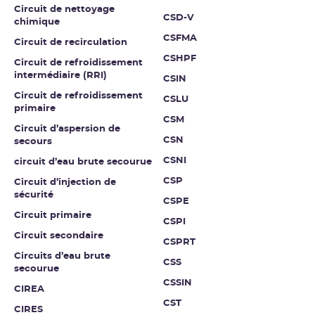
Circuit de nettoyage
CSD-V
chimique
CSFMA
Circuit de recirculation
CSHPF
Circuit de refroidissement
intermédiaire (RRI)
CSIN
Circuit de refroidissement
CSLU
primaire
CSM
Circuit d’aspersion de
CSN
secours
CSNI
circuit d’eau brute secourue
CSP
Circuit d’injection de
sécurité
CSPE
Circuit primaire
CSPI
Circuit secondaire
CSPRT
Circuits d’eau brute
CSS
secourue
CSSIN
CIREA
CST
CIRES