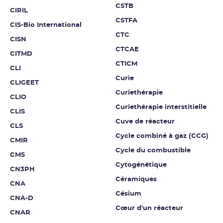
CSTB
CIRIL
CSTFA
CIS-Bio International
CTC
CISN
CTCAE
CITMD
CTICM
CLI
Curie
CLIGEET
Curiethérapie
CLIO
Curiethérapie interstitielle
CLIS
Cuve de réacteur
CLS
Cycle combiné à gaz (CCG)
CMIR
Cycle du combustible
CMS
Cytogénétique
CN3PH
Céramiques
CNA
Césium
CNA-D
Cœur d'un réacteur
CNAR