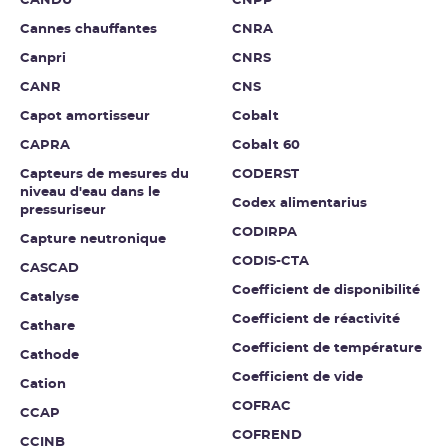
CANDU
CNPP
Cannes chauffantes
CNRA
Canpri
CNRS
CANR
CNS
Capot amortisseur
Cobalt
CAPRA
Cobalt 60
Capteurs de mesures du
CODERST
niveau d'eau dans le
Codex alimentarius
pressuriseur
CODIRPA
Capture neutronique
CODIS-CTA
CASCAD
Coefficient de disponibilité
Catalyse
Coefficient de réactivité
Cathare
Coefficient de température
Cathode
Coefficient de vide
Cation
COFRAC
CCAP
COFREND
CCINB