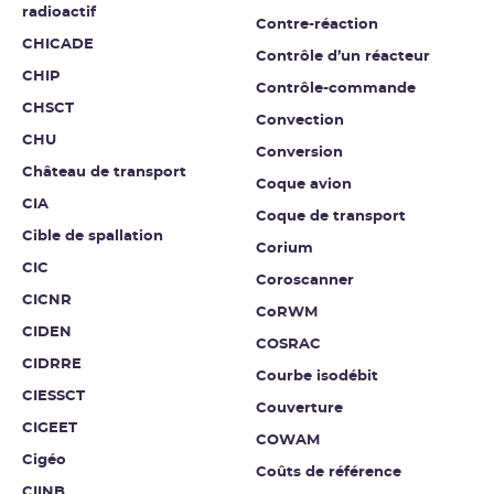
radioactif
Contre-réaction
CHICADE
Contrôle d’un réacteur
CHIP
Contrôle-commande
CHSCT
Convection
CHU
Conversion
Château de transport
Coque avion
CIA
Coque de transport
Cible de spallation
Corium
CIC
Coroscanner
CICNR
CoRWM
CIDEN
COSRAC
CIDRRE
Courbe isodébit
CIESSCT
Couverture
CIGEET
COWAM
Cigéo
Coûts de référence
CIINB