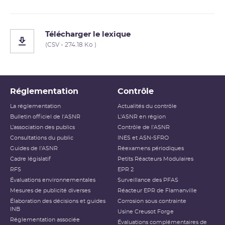
Télécharger le lexique
(CSV - 274.18 Ko )
Réglementation
Contrôle
La réglementation
Actualités du contrôle
Bulletin officiel de l'ASNR
L'ASNR en région
L’association des publics
Contrôle de l'ASNR
Consultations du public
INES et ASN-SFRO
Guides de l'ASNR
Réexamens périodiques
Cadre législatif
Petits Réacteurs Modulaires
RFS
EPR 2
Évaluations environnementales
Surveillance des PFAS
Mesures de publicité diverses
Réacteur EPR de Flamanville
Élaboration des décisions et guides
Corrosion sous contrainte
INB
Usine Creusot Forge
Réglementation associée
Évaluations complémentaires de