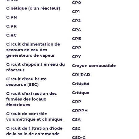
CP0
Cinétique (d'un réacteur)
CP1
CIPN
CP2
CIPR
CPA
CIRC
CPE
Circuit d'alimentation de
CPP
secours en eau des
générateurs de vapeur
CPY
Circuit d'appoint en eau du
Crayon combustible
réacteur
CRIIRAD
Circuit d'eau brute
Criticité
secourue (SEC)
Critique
Circuit d'extraction des
fumées des locaux
CRP
électriques
CRPPH
Circuit de contrôle
volumétrique et chimique
CSA
Circuit de filtration d'iode
CSC
de la salle de commande
CSD-C