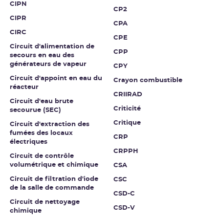
CIPN
CP2
CIPR
CPA
CIRC
CPE
Circuit d'alimentation de
CPP
secours en eau des
générateurs de vapeur
CPY
Circuit d'appoint en eau du
Crayon combustible
réacteur
CRIIRAD
Circuit d'eau brute
Criticité
secourue (SEC)
Critique
Circuit d'extraction des
fumées des locaux
CRP
électriques
CRPPH
Circuit de contrôle
volumétrique et chimique
CSA
Circuit de filtration d'iode
CSC
de la salle de commande
CSD-C
Circuit de nettoyage
CSD-V
chimique