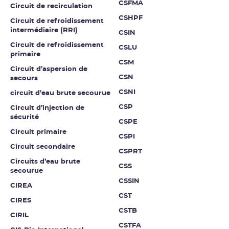
CSFMA
Circuit de recirculation
CSHPF
Circuit de refroidissement
intermédiaire (RRI)
CSIN
Circuit de refroidissement
CSLU
primaire
CSM
Circuit d’aspersion de
CSN
secours
CSNI
circuit d’eau brute secourue
CSP
Circuit d’injection de
sécurité
CSPE
Circuit primaire
CSPI
Circuit secondaire
CSPRT
Circuits d’eau brute
CSS
secourue
CSSIN
CIREA
CST
CIRES
CSTB
CIRIL
CSTFA