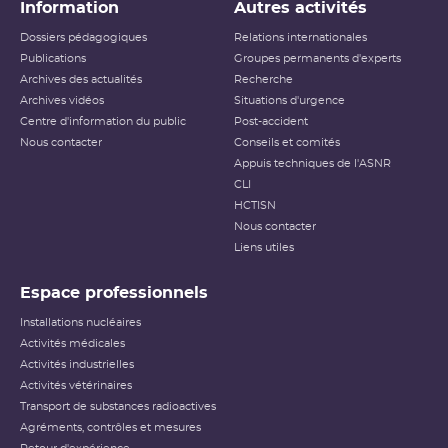
Information
Autres activités
Dossiers pédagogiques
Relations internationales
Publications
Groupes permanents d'experts
Archives des actualités
Recherche
Archives vidéos
Situations d'urgence
Centre d'information du public
Post-accident
Nous contacter
Conseils et comités
Appuis techniques de l'ASNR
CLI
HCTISN
Nous contacter
Liens utiles
Espace professionnels
Installations nucléaires
Activités médicales
Activités industrielles
Activités vétérinaires
Transport de substances radioactives
Agréments, contrôles et mesures