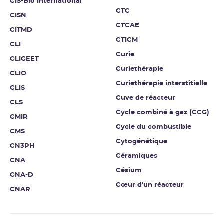
CIS-Bio International
CTC
CISN
CTCAE
CITMD
CTICM
CLI
Curie
CLIGEET
Curiethérapie
CLIO
Curiethérapie interstitielle
CLIS
Cuve de réacteur
CLS
Cycle combiné à gaz (CCG)
CMIR
Cycle du combustible
CMS
Cytogénétique
CN3PH
Céramiques
CNA
Césium
CNA-D
Cœur d'un réacteur
CNAR