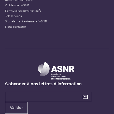
Retour d'expérience
Guides de l'ASNR
Formulaires administratifs
Téléservices
Signalement externe à l'ASNR
Nous contacter
S'abonner à nos lettres d'information
Types de
newsletter
Adresse
Valider
e-