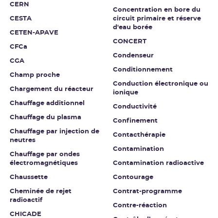
CERN
Concentration en bore du
CESTA
circuit primaire et réserve
d'eau borée
CETEN-APAVE
CONCERT
CFCa
Condenseur
CGA
Conditionnement
Champ proche
Conduction électronique ou
Chargement du réacteur
ionique
Chauffage additionnel
Conductivité
Chauffage du plasma
Confinement
Chauffage par injection de
Contacthérapie
neutres
Contamination
Chauffage par ondes
électromagnétiques
Contamination radioactive
Chaussette
Contourage
Cheminée de rejet
Contrat-programme
radioactif
Contre-réaction
CHICADE