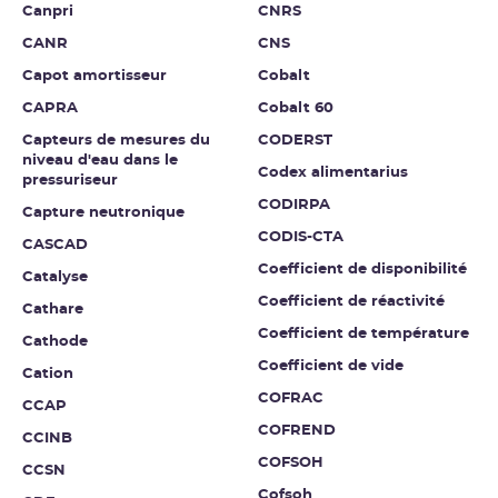
Canpri
CNRS
CANR
CNS
Capot amortisseur
Cobalt
CAPRA
Cobalt 60
Capteurs de mesures du
CODERST
niveau d'eau dans le
Codex alimentarius
pressuriseur
CODIRPA
Capture neutronique
CODIS-CTA
CASCAD
Coefficient de disponibilité
Catalyse
Coefficient de réactivité
Cathare
Coefficient de température
Cathode
Coefficient de vide
Cation
COFRAC
CCAP
COFREND
CCINB
COFSOH
CCSN
Cofsoh