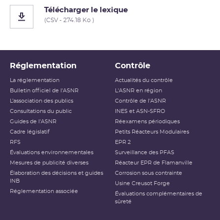
Télécharger le lexique
(CSV - 274.18 Ko )
Réglementation
Contrôle
La réglementation
Actualités du contrôle
Bulletin officiel de l'ASNR
L'ASNR en région
L’association des publics
Contrôle de l'ASNR
Consultations du public
INES et ASN-SFRO
Guides de l'ASNR
Réexamens périodiques
Cadre législatif
Petits Réacteurs Modulaires
RFS
EPR 2
Évaluations environnementales
Surveillance des PFAS
Mesures de publicité diverses
Réacteur EPR de Flamanville
Élaboration des décisions et guides
Corrosion sous contrainte
INB
Usine Creusot Forge
Réglementation associée
Évaluations complémentaires de
sûreté