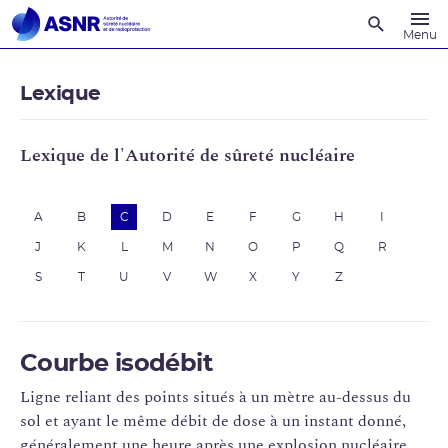
Recherche
Menu
Lexique
Lexique de l'Autorité de sûreté nucléaire
A
B
C
D
E
F
G
H
I
J
K
L
M
N
O
P
Q
R
S
T
U
V
W
X
Y
Z
Courbe isodébit
Ligne reliant des points situés à un mètre au-dessus du
sol et ayant le même débit de dose à un instant donné,
généralement une heure après une explosion nucléaire.