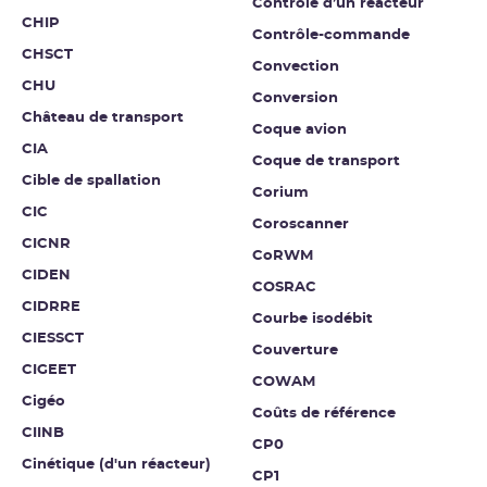
Contrôle d’un réacteur
CHIP
Contrôle-commande
CHSCT
Convection
CHU
Conversion
Château de transport
Coque avion
CIA
Coque de transport
Cible de spallation
Corium
CIC
Coroscanner
CICNR
CoRWM
CIDEN
COSRAC
CIDRRE
Courbe isodébit
CIESSCT
Couverture
CIGEET
COWAM
Cigéo
Coûts de référence
CIINB
CP0
Cinétique (d'un réacteur)
CP1