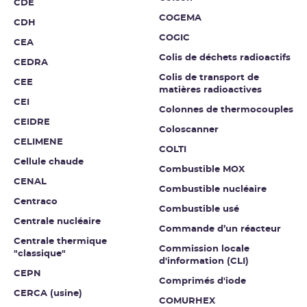
CDE
COGEMA
CDH
COGIC
CEA
Colis de déchets radioactifs
CEDRA
Colis de transport de
CEE
matières radioactives
CEI
Colonnes de thermocouples
CEIDRE
Coloscanner
CELIMENE
COLTI
Cellule chaude
Combustible MOX
CENAL
Combustible nucléaire
Centraco
Combustible usé
Centrale nucléaire
Commande d’un réacteur
Centrale thermique
Commission locale
"classique"
d'information (CLI)
CEPN
Comprimés d'iode
CERCA (usine)
COMURHEX