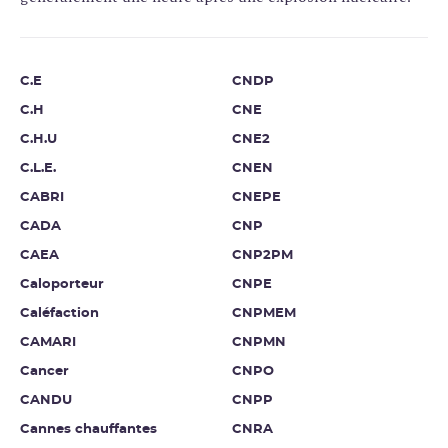
C.E
CNDP
C.H
CNE
C.H.U
CNE2
C.L.E.
CNEN
CABRI
CNEPE
CADA
CNP
CAEA
CNP2PM
Caloporteur
CNPE
Caléfaction
CNPMEM
CAMARI
CNPMN
Cancer
CNPO
CANDU
CNPP
Cannes chauffantes
CNRA