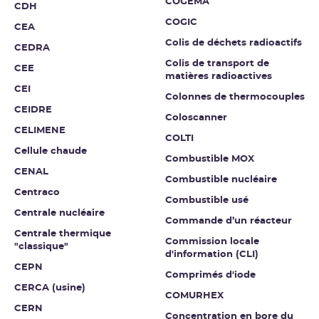
COGEMA
CDH
COGIC
CEA
Colis de déchets radioactifs
CEDRA
Colis de transport de
CEE
matières radioactives
CEI
Colonnes de thermocouples
CEIDRE
Coloscanner
CELIMENE
COLTI
Cellule chaude
Combustible MOX
CENAL
Combustible nucléaire
Centraco
Combustible usé
Centrale nucléaire
Commande d’un réacteur
Centrale thermique
Commission locale
"classique"
d'information (CLI)
CEPN
Comprimés d'iode
CERCA (usine)
COMURHEX
CERN
Concentration en bore du