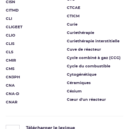
CISN
CTCAE
CITMD
CTICM
CLI
Curie
CLIGEET
Curiethérapie
CLIO
Curiethérapie interstitielle
CLIS
Cuve de réacteur
CLS
Cycle combiné à gaz (CCG)
CMIR
Cycle du combustible
CMS
Cytogénétique
CN3PH
Céramiques
CNA
Césium
CNA-D
Cœur d'un réacteur
CNAR
Télécharger le lexique