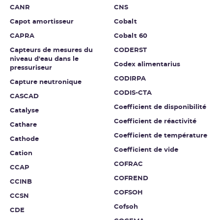
CANR
CNS
Capot amortisseur
Cobalt
CAPRA
Cobalt 60
Capteurs de mesures du
CODERST
niveau d'eau dans le
Codex alimentarius
pressuriseur
CODIRPA
Capture neutronique
CODIS-CTA
CASCAD
Coefficient de disponibilité
Catalyse
Coefficient de réactivité
Cathare
Coefficient de température
Cathode
Coefficient de vide
Cation
COFRAC
CCAP
COFREND
CCINB
COFSOH
CCSN
Cofsoh
CDE