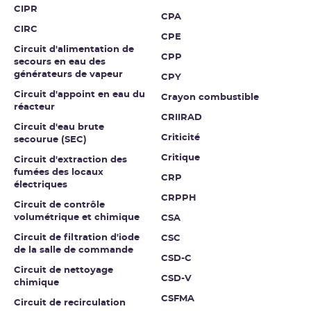
CIPR
CPA
CIRC
CPE
Circuit d'alimentation de
CPP
secours en eau des
générateurs de vapeur
CPY
Circuit d'appoint en eau du
Crayon combustible
réacteur
CRIIRAD
Circuit d'eau brute
Criticité
secourue (SEC)
Critique
Circuit d'extraction des
fumées des locaux
CRP
électriques
CRPPH
Circuit de contrôle
volumétrique et chimique
CSA
Circuit de filtration d'iode
CSC
de la salle de commande
CSD-C
Circuit de nettoyage
CSD-V
chimique
CSFMA
Circuit de recirculation