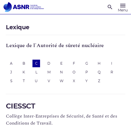
Recherche
Menu
Lexique
Lexique de l'Autorité de sûreté nucléaire
A
B
C
D
E
F
G
H
I
J
K
L
M
N
O
P
Q
R
S
T
U
V
W
X
Y
Z
CIESSCT
Collège Inter-Entreprises de Sécurité, de Santé et des
Conditions de Travail.