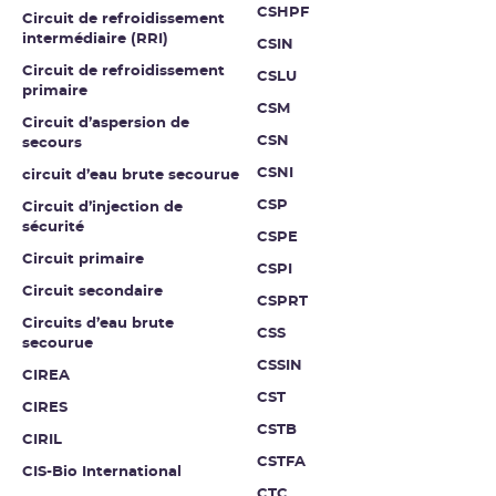
CSHPF
Circuit de refroidissement
intermédiaire (RRI)
CSIN
Circuit de refroidissement
CSLU
primaire
CSM
Circuit d’aspersion de
CSN
secours
CSNI
circuit d’eau brute secourue
CSP
Circuit d’injection de
sécurité
CSPE
Circuit primaire
CSPI
Circuit secondaire
CSPRT
Circuits d’eau brute
CSS
secourue
CSSIN
CIREA
CST
CIRES
CSTB
CIRIL
CSTFA
CIS-Bio International
CTC