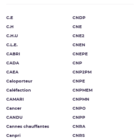
C.E
CNDP
C.H
CNE
C.H.U
CNE2
C.L.E.
CNEN
CABRI
CNEPE
CADA
CNP
CAEA
CNP2PM
Caloporteur
CNPE
Caléfaction
CNPMEM
CAMARI
CNPMN
Cancer
CNPO
CANDU
CNPP
Cannes chauffantes
CNRA
Canpri
CNRS