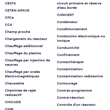
CESTA
circuit primaire et réserve
d'eau borée
CETEN-APAVE
CONCERT
CFCa
Condenseur
CGA
Conditionnement
Champ proche
Conduction électronique ou
Chargement du réacteur
ionique
Chauffage additionnel
Conductivité
Chauffage du plasma
Confinement
Chauffage par injection de
Contacthérapie
neutres
Contamination
Chauffage par ondes
électromagnétiques
Contamination radioactive
Chaussette
Contourage
Cheminée de rejet
Contrat-programme
radioactif
Contre-réaction
CHICADE
Contrôle d’un réacteur
CHIP