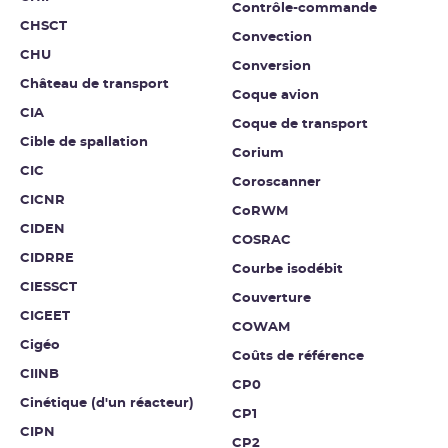
Contrôle-commande
CHSCT
Convection
CHU
Conversion
Château de transport
Coque avion
CIA
Coque de transport
Cible de spallation
Corium
CIC
Coroscanner
CICNR
CoRWM
CIDEN
COSRAC
CIDRRE
Courbe isodébit
CIESSCT
Couverture
CIGEET
COWAM
Cigéo
Coûts de référence
CIINB
CP0
Cinétique (d'un réacteur)
CP1
CIPN
CP2