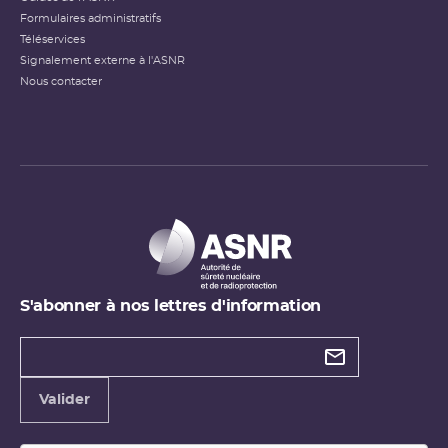
Formulaires administratifs
Téléservices
Signalement externe à l'ASNR
Nous contacter
S'abonner à nos lettres d'information
Types de
newsletter
Adresse
Valider
e-
mail