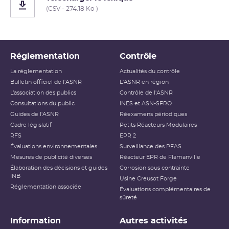
(CSV - 274.18 Ko )
Réglementation
Contrôle
La réglementation
Actualités du contrôle
Bulletin officiel de l'ASNR
L'ASNR en région
L’association des publics
Contrôle de l'ASNR
Consultations du public
INES et ASN-SFRO
Guides de l'ASNR
Réexamens périodiques
Cadre législatif
Petits Réacteurs Modulaires
RFS
EPR 2
Évaluations environnementales
Surveillance des PFAS
Mesures de publicité diverses
Réacteur EPR de Flamanville
Élaboration des décisions et guides
Corrosion sous contrainte
INB
Usine Creusot Forge
Réglementation associée
Évaluations complémentaires de
sûreté
Information
Autres activités