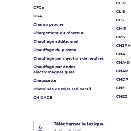
CLIO
CFCa
CLIS
CGA
CLS
Champ proche
CMIR
Chargement du réacteur
CMS
Chauffage additionnel
CN3PH
Chauffage du plasma
CNA
Chauffage par injection de neutres
CNA-D
Chauffage par ondes
CNAR
électromagnétiques
CNDP
Chaussette
CNE
Cheminée de rejet radioactif
CNE2
CHICADE
Télécharger le lexique
(CSV - 274.18 Ko )