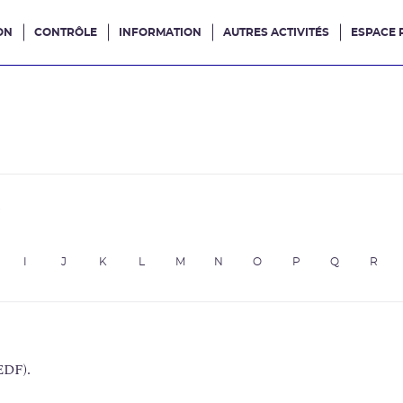
ON
CONTRÔLE
INFORMATION
AUTRES ACTIVITÉS
ESPACE 
e site
e
I
J
K
L
M
N
O
P
Q
R
EDF).