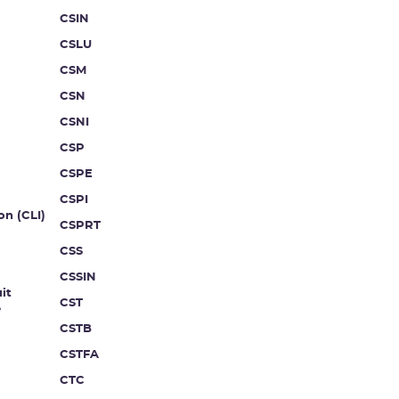
CSIN
CSLU
CSM
CSN
CSNI
CSP
CSPE
CSPI
on (CLI)
CSPRT
CSS
CSSIN
it
CST
e
CSTB
CSTFA
CTC