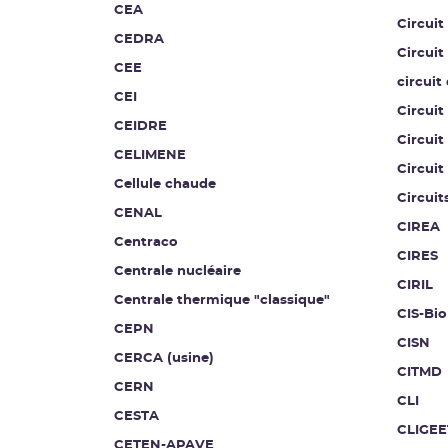
CEA
Circuit
CEDRA
Circuit
CEE
circuit
CEI
Circuit
CEIDRE
Circuit
CELIMENE
Circuit
Cellule chaude
Circuit
CENAL
CIREA
Centraco
CIRES
Centrale nucléaire
CIRIL
Centrale thermique "classique"
CIS-Bio
CEPN
CISN
CERCA (usine)
CITMD
CERN
CLI
CESTA
CLIGEE
CETEN-APAVE