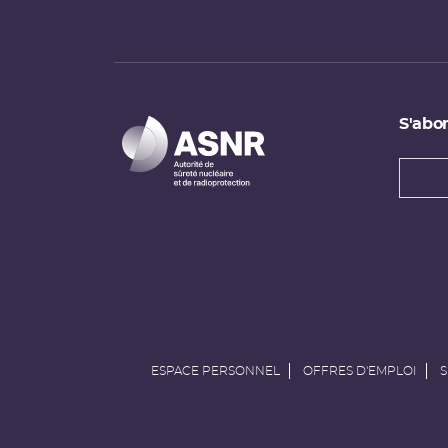
S'abon
Types
newsl
Adress
e-
mail
ESPACE PERSONNEL
OFFRES D'EMPLOI