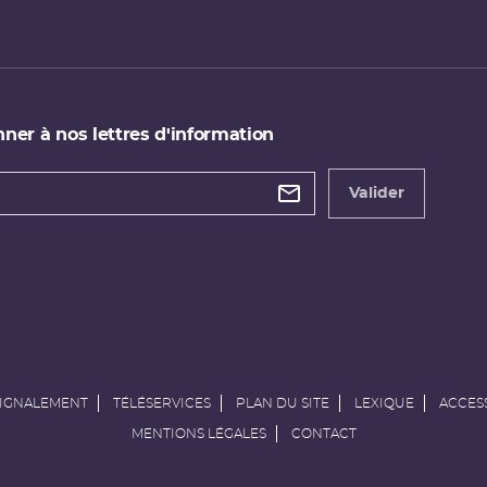
ner à nos lettres d'information
 de
etter
Valider
e
SIGNALEMENT
TÉLÉSERVICES
PLAN DU SITE
LEXIQUE
ACCESS
MENTIONS LÉGALES
CONTACT