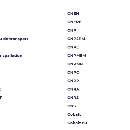
CNEN
CNEPE
CNP
u de transport
CNP2PM
CNPE
e spallation
CNPMEM
CNPMN
CNPO
CNPP
E
CNRA
T
CNRS
CNS
Cobalt
Cobalt 60