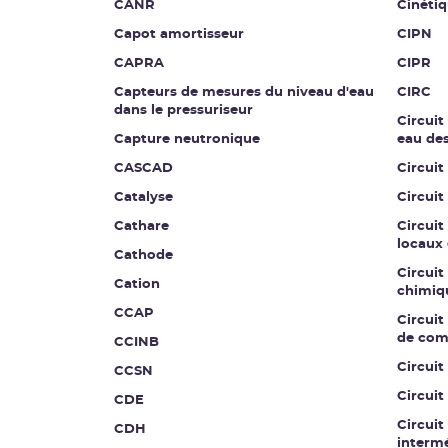
CANR
Cinétiq
Capot amortisseur
CIPN
CAPRA
CIPR
Capteurs de mesures du niveau d'eau
CIRC
dans le pressuriseur
Circuit
Capture neutronique
eau de
CASCAD
Circuit
Catalyse
Circuit
Cathare
Circuit
locaux 
Cathode
Circuit
Cation
chimiq
CCAP
Circuit 
de co
CCINB
Circui
CCSN
Circuit
CDE
Circuit
CDH
intermé