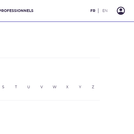
PROFESSIONNELS
FR
EN
S
T
U
V
W
X
Y
Z