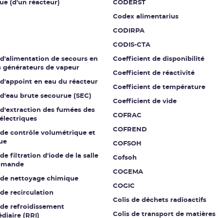
ue (d'un réacteur)
CODERST
Codex alimentarius
CODIRPA
CODIS-CTA
 d'alimentation de secours en
Coefficient de disponibilité
s générateurs de vapeur
Coefficient de réactivité
 d'appoint en eau du réacteur
Coefficient de température
 d'eau brute secourue (SEC)
Coefficient de vide
 d'extraction des fumées des
COFRAC
électriques
COFREND
 de contrôle volumétrique et
ue
COFSOH
de filtration d'iode de la salle
Cofsoh
mmande
COGEMA
t de nettoyage chimique
COGIC
 de recirculation
Colis de déchets radioactifs
 de refroidissement
Colis de transport de matières
diaire (RRI)