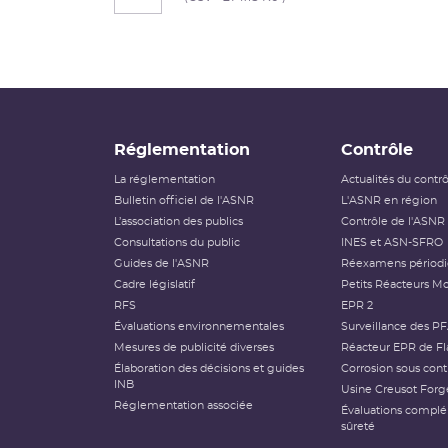
Réglementation
Contrôle
La réglementation
Actualités du contr
Bulletin officiel de l'ASNR
L'ASNR en région
L’association des publics
Contrôle de l'ASNR
Consultations du public
INES et ASN-SFRO
Guides de l'ASNR
Réexamens périod
Cadre législatif
Petits Réacteurs Mo
RFS
EPR 2
Évaluations environnementales
Surveillance des P
Mesures de publicité diverses
Réacteur EPR de Fl
Élaboration des décisions et guides
Corrosion sous cont
INB
Usine Creusot Forg
Réglementation associée
Évaluations compl
sûreté