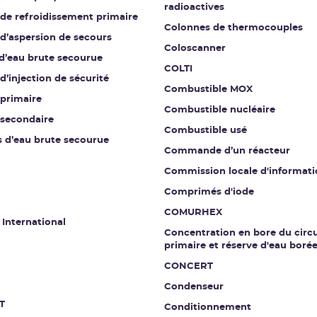
radioactives
 de refroidissement primaire
Colonnes de thermocouples
 d’aspersion de secours
Coloscanner
 d’eau brute secourue
COLTI
 d’injection de sécurité
Combustible MOX
 primaire
Combustible nucléaire
 secondaire
Combustible usé
s d’eau brute secourue
Commande d’un réacteur
Commission locale d'informati
Comprimés d'iode
COMURHEX
 International
Concentration en bore du circu
primaire et réserve d'eau boré
CONCERT
Condenseur
T
Conditionnement