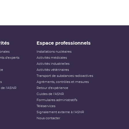
ités
Espace professionnels
ionales
Installations nucléaires
ts d'experts
Activités médicales
Activités industrielles
ce
Activités vétérinaires
Transport de substances radioactives
és
Agréments, contrôles et mesures
 de l'ASNR
Retour d'expérience
Guides de l'ASNR
Formulaires administratifs
Téléservices
Signalement externe à l'ASNR
Nous contacter