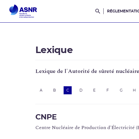
RÉGLEMENTATI
Rechercher dans l
Lexique
Lexique de l'Autorité de sûreté nucléair
A
B
C
D
E
F
G
H
CNPE
Centre Nucléaire de Production d'Électricité (