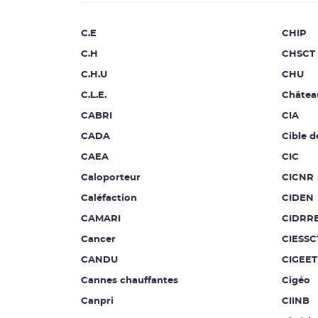
C.E
CHIP
C.H
CHSCT
C.H.U
CHU
C.L.E.
Châtea
CABRI
CIA
CADA
Cible d
CAEA
CIC
Caloporteur
CICNR
Caléfaction
CIDEN
CAMARI
CIDRR
Cancer
CIESSC
CANDU
CIGEET
Cannes chauffantes
Cigéo
Canpri
CIINB