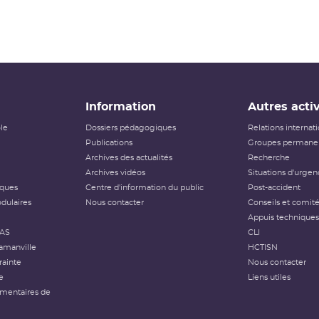
Information
Autres activ
ôle
Dossiers pédagogiques
Relations internat
Publications
Groupes permanen
Archives des actualités
Recherche
Archives vidéos
Situations d'urgen
iques
Centre d'information du public
Post-accident
dulaires
Nous contacter
Conseils et comit
Appuis techniques
FAS
CLI
amanville
HCTISN
rainte
Nous contacter
e
Liens utiles
émentaires de