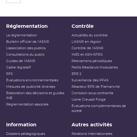
Réglementation
Contrôle
La réglementation
Actualités du contrôle
Bulletin officiel de l'ASNR
L'ASNR en région
L’association des publics
Contrôle de l'ASNR
Consultations du public
INES et ASN-SFRO
Guides de l'ASNR
Réexamens périodiques
Cadre législatif
Petits Réacteurs Modulaires
RFS
EPR 2
Évaluations environnementales
Surveillance des PFAS
Mesures de publicité diverses
Réacteur EPR de Flamanville
Élaboration des décisions et guides
Corrosion sous contrainte
INB
Usine Creusot Forge
Réglementation associée
Évaluations complémentaires de
sûreté
Information
Autres activités
Dossiers pédagogiques
Relations internationales