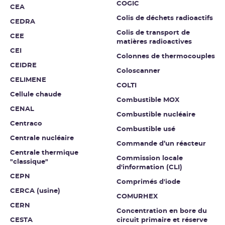
COGIC
CEA
Colis de déchets radioactifs
CEDRA
Colis de transport de
CEE
matières radioactives
CEI
Colonnes de thermocouples
CEIDRE
Coloscanner
CELIMENE
COLTI
Cellule chaude
Combustible MOX
CENAL
Combustible nucléaire
Centraco
Combustible usé
Centrale nucléaire
Commande d’un réacteur
Centrale thermique
Commission locale
"classique"
d'information (CLI)
CEPN
Comprimés d'iode
CERCA (usine)
COMURHEX
CERN
Concentration en bore du
CESTA
circuit primaire et réserve