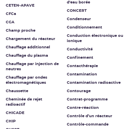
d'eau borée
CETEN-APAVE
CONCERT
CFCa
Condenseur
CGA
Conditionnement
Champ proche
Conduction électronique ou
Chargement du réacteur
ionique
Chauffage additionnel
Conductivité
Chauffage du plasma
Confinement
Chauffage par injection de
Contacthérapie
neutres
Contamination
Chauffage par ondes
électromagnétiques
Contamination radioactive
Chaussette
Contourage
Cheminée de rejet
Contrat-programme
radioactif
Contre-réaction
CHICADE
Contrôle d’un réacteur
CHIP
Contrôle-commande