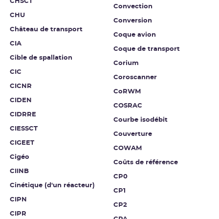
CHSCT
Convection
CHU
Conversion
Château de transport
Coque avion
CIA
Coque de transport
Cible de spallation
Corium
CIC
Coroscanner
CICNR
CoRWM
CIDEN
COSRAC
CIDRRE
Courbe isodébit
CIESSCT
Couverture
CIGEET
COWAM
Cigéo
Coûts de référence
CIINB
CP0
Cinétique (d'un réacteur)
CP1
CIPN
CP2
CIPR