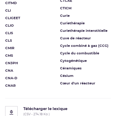
CTCAE
CITMD
CTICM
CLI
Curie
CLIGEET
Curiethérapie
CLIO
Curiethérapie interstitielle
CLIS
Cuve de réacteur
CLS
Cycle combiné à gaz (CCG)
CMIR
Cycle du combustible
CMS
Cytogénétique
CN3PH
Céramiques
CNA
Césium
CNA-D
Cœur d'un réacteur
CNAR
Télécharger le lexique
(CSV - 274.18 Ko )