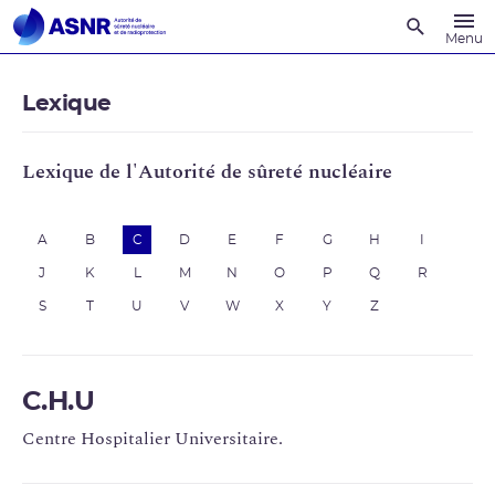
Recherche
Menu
Lexique
Lexique de l'Autorité de sûreté nucléaire
A
B
C
D
E
F
G
H
I
J
K
L
M
N
O
P
Q
R
S
T
U
V
W
X
Y
Z
C.H.U
Centre Hospitalier Universitaire.