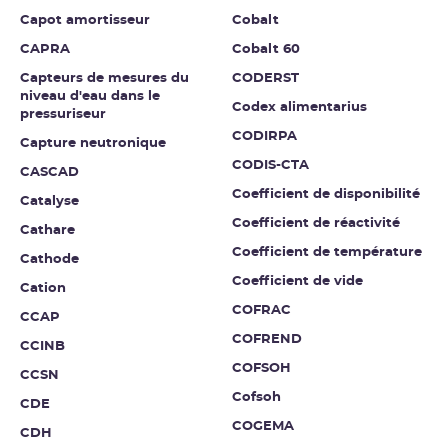
Capot amortisseur
Cobalt
CAPRA
Cobalt 60
Capteurs de mesures du
CODERST
niveau d'eau dans le
Codex alimentarius
pressuriseur
CODIRPA
Capture neutronique
CODIS-CTA
CASCAD
Coefficient de disponibilité
Catalyse
Coefficient de réactivité
Cathare
Coefficient de température
Cathode
Coefficient de vide
Cation
COFRAC
CCAP
COFREND
CCINB
COFSOH
CCSN
Cofsoh
CDE
COGEMA
CDH