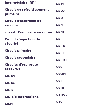
intermédiaire (RRI)
CSIN
Circuit de refroidissement
CSLU
primaire
CSM
Circuit d’aspersion de
CSN
secours
CSNI
circuit d’eau brute secourue
CSP
Circuit d’injection de
sécurité
CSPE
Circuit primaire
CSPI
Circuit secondaire
CSPRT
Circuits d’eau brute
CSS
secourue
CSSIN
CIREA
CST
CIRES
CSTB
CIRIL
CSTFA
CIS-Bio International
CTC
CISN