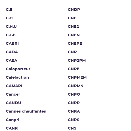
C.E
CNDP
C.H
CNE
C.H.U
CNE2
C.L.E.
CNEN
CABRI
CNEPE
CADA
CNP
CAEA
CNP2PM
Caloporteur
CNPE
Caléfaction
CNPMEM
CAMARI
CNPMN
Cancer
CNPO
CANDU
CNPP
Cannes chauffantes
CNRA
Canpri
CNRS
CANR
CNS