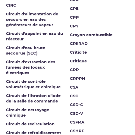
CPA
CIRC
CPE
Circuit d'alimentation de
CPP
secours en eau des
générateurs de vapeur
CPY
Circuit d'appoint en eau du
Crayon combustible
réacteur
CRIIRAD
Circuit d'eau brute
Criticité
secourue (SEC)
Critique
Circuit d'extraction des
fumées des locaux
CRP
électriques
CRPPH
Circuit de contrôle
volumétrique et chimique
CSA
Circuit de filtration d'iode
CSC
de la salle de commande
CSD-C
Circuit de nettoyage
CSD-V
chimique
CSFMA
Circuit de recirculation
CSHPF
Circuit de refroidissement