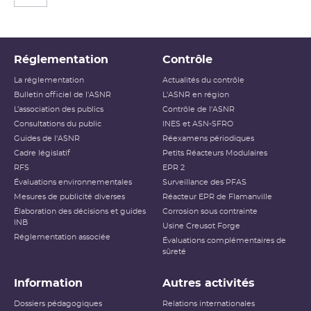
Réglementation
Contrôle
La réglementation
Actualités du contrôle
Bulletin officiel de l'ASNR
L'ASNR en région
L’association des publics
Contrôle de l'ASNR
Consultations du public
INES et ASN-SFRO
Guides de l'ASNR
Réexamens périodiques
Cadre législatif
Petits Réacteurs Modulaires
RFS
EPR 2
Évaluations environnementales
Surveillance des PFAS
Mesures de publicité diverses
Réacteur EPR de Flamanville
Élaboration des décisions et guides
Corrosion sous contrainte
INB
Usine Creusot Forge
Réglementation associée
Évaluations complémentaires de
sûreté
Information
Autres activités
Dossiers pédagogiques
Relations internationales