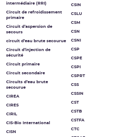
intermédiaire (RRI)
CSIN
Circuit de refroidissement
CSLU
primaire
CSM
Circuit d’aspersion de
CSN
secours
CSNI
circuit d’eau brute secourue
CSP
Circuit d’injection de
sécurité
CSPE
Circuit primaire
CSPI
Circuit secondaire
CSPRT
Circuits d’eau brute
CSS
secourue
CSSIN
CIREA
CST
CIRES
CSTB
CIRIL
CSTFA
CIS-Bio International
CTC
CISN