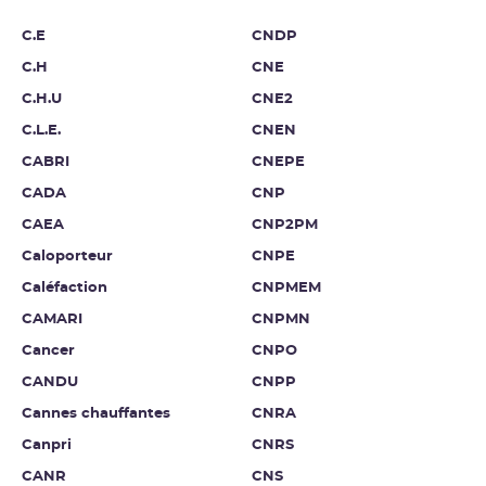
C.E
CNDP
C.H
CNE
C.H.U
CNE2
C.L.E.
CNEN
CABRI
CNEPE
CADA
CNP
CAEA
CNP2PM
Caloporteur
CNPE
Caléfaction
CNPMEM
CAMARI
CNPMN
Cancer
CNPO
CANDU
CNPP
Cannes chauffantes
CNRA
Canpri
CNRS
CANR
CNS