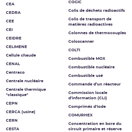
COGIC
CEA
Colis de déchets radioactifs
CEDRA
Colis de transport de
CEE
matières radioactives
CEI
Colonnes de thermocouples
CEIDRE
Coloscanner
CELIMENE
COLTI
Cellule chaude
Combustible MOX
CENAL
Combustible nucléaire
Centraco
Combustible usé
Centrale nucléaire
Commande d’un réacteur
Centrale thermique
Commission locale
"classique"
d'information (CLI)
CEPN
Comprimés d'iode
CERCA (usine)
COMURHEX
CERN
Concentration en bore du
CESTA
circuit primaire et réserve