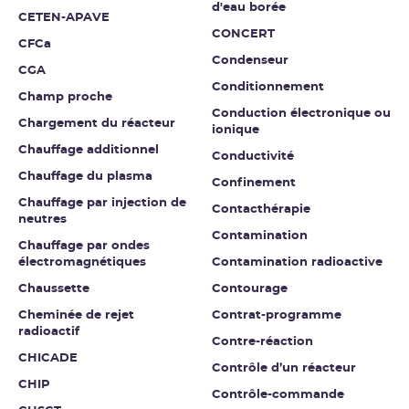
d'eau borée
CETEN-APAVE
CONCERT
CFCa
Condenseur
CGA
Conditionnement
Champ proche
Conduction électronique ou
Chargement du réacteur
ionique
Chauffage additionnel
Conductivité
Chauffage du plasma
Confinement
Chauffage par injection de
Contacthérapie
neutres
Contamination
Chauffage par ondes
électromagnétiques
Contamination radioactive
Chaussette
Contourage
Cheminée de rejet
Contrat-programme
radioactif
Contre-réaction
CHICADE
Contrôle d’un réacteur
CHIP
Contrôle-commande