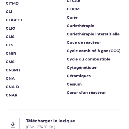
CTCAE
CITMD
CTICM
CLI
Curie
CLIGEET
Curiethérapie
CLIO
Curiethérapie interstitielle
CLIS
Cuve de réacteur
CLS
Cycle combiné à gaz (CCG)
CMIR
Cycle du combustible
CMS
Cytogénétique
CN3PH
Céramiques
CNA
Césium
CNA-D
Cœur d'un réacteur
CNAR
Télécharger le lexique
(CSV - 274.18 Ko )