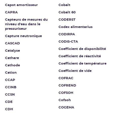
Capot amortisseur
Cobalt
CAPRA
Cobalt 60
Capteurs de mesures du
CODERST
niveau d'eau dans le
Codex alimentarius
pressuriseur
CODIRPA
Capture neutronique
CODIS-CTA
CASCAD
Coefficient de disponibilité
Catalyse
Coefficient de réactivité
Cathare
Coefficient de température
Cathode
Coefficient de vide
Cation
COFRAC
CCAP
COFREND
CCINB
COFSOH
CCSN
Cofsoh
CDE
COGEMA
CDH