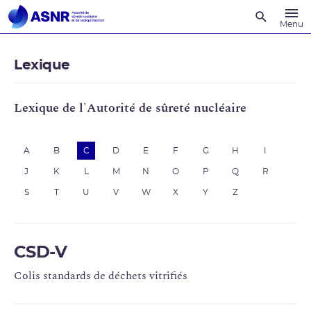
Recherche
Menu
Lexique
Lexique de l'Autorité de sûreté nucléaire
A
B
C
D
E
F
G
H
I
J
K
L
M
N
O
P
Q
R
S
T
U
V
W
X
Y
Z
CSD-V
Colis standards de déchets vitrifiés