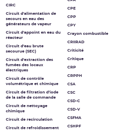
CPA
CIRC
CPE
Circuit d'alimentation de
CPP
secours en eau des
générateurs de vapeur
CPY
Circuit d'appoint en eau du
Crayon combustible
réacteur
CRIIRAD
Circuit d'eau brute
Criticité
secourue (SEC)
Critique
Circuit d'extraction des
fumées des locaux
CRP
électriques
CRPPH
Circuit de contrôle
volumétrique et chimique
CSA
Circuit de filtration d'iode
CSC
de la salle de commande
CSD-C
Circuit de nettoyage
CSD-V
chimique
CSFMA
Circuit de recirculation
CSHPF
Circuit de refroidissement