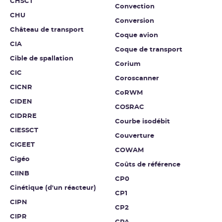
CHSCT
Convection
CHU
Conversion
Château de transport
Coque avion
CIA
Coque de transport
Cible de spallation
Corium
CIC
Coroscanner
CICNR
CoRWM
CIDEN
COSRAC
CIDRRE
Courbe isodébit
CIESSCT
Couverture
CIGEET
COWAM
Cigéo
Coûts de référence
CIINB
CP0
Cinétique (d'un réacteur)
CP1
CIPN
CP2
CIPR