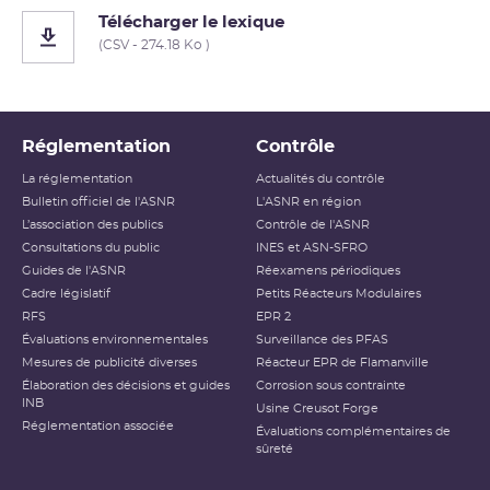
Télécharger le lexique
(CSV - 274.18 Ko )
Réglementation
Contrôle
La réglementation
Actualités du contrôle
Bulletin officiel de l'ASNR
L'ASNR en région
L’association des publics
Contrôle de l'ASNR
Consultations du public
INES et ASN-SFRO
Guides de l'ASNR
Réexamens périodiques
Cadre législatif
Petits Réacteurs Modulaires
RFS
EPR 2
Évaluations environnementales
Surveillance des PFAS
Mesures de publicité diverses
Réacteur EPR de Flamanville
Élaboration des décisions et guides
Corrosion sous contrainte
INB
Usine Creusot Forge
Réglementation associée
Évaluations complémentaires de
sûreté