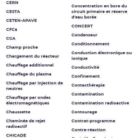
CERN
Concentration en bore du
CESTA
circuit primaire et réserve
d'eau borée
CETEN-APAVE
CONCERT
CFCa
Condenseur
CGA
Conditionnement
Champ proche
Conduction électronique ou
Chargement du réacteur
ionique
Chauffage additionnel
Conductivité
Chauffage du plasma
Confinement
Chauffage par injection de
Contacthérapie
neutres
Contamination
Chauffage par ondes
électromagnétiques
Contamination radioactive
Chaussette
Contourage
Cheminée de rejet
Contrat-programme
radioactif
Contre-réaction
CHICADE