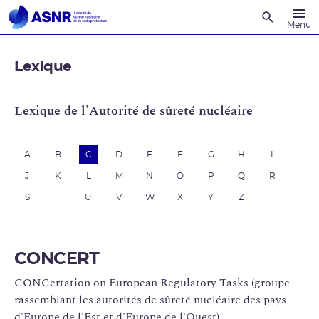
Recherche
Menu
Lexique
Lexique de l'Autorité de sûreté nucléaire
A
B
C
D
E
F
G
H
I
J
K
L
M
N
O
P
Q
R
S
T
U
V
W
X
Y
Z
CONCERT
CONCertation on European Regulatory Tasks (groupe
rassemblant les autorités de sûreté nucléaire des pays
d'Europe de l'Est et d'Europe de l'Ouest).