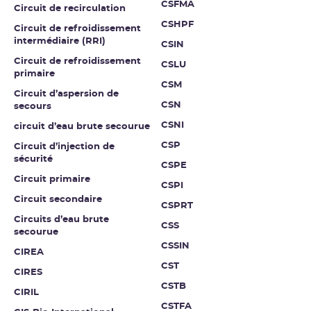
CSFMA
Circuit de recirculation
CSHPF
Circuit de refroidissement
intermédiaire (RRI)
CSIN
Circuit de refroidissement
CSLU
primaire
CSM
Circuit d’aspersion de
CSN
secours
CSNI
circuit d’eau brute secourue
CSP
Circuit d’injection de
sécurité
CSPE
Circuit primaire
CSPI
Circuit secondaire
CSPRT
Circuits d’eau brute
CSS
secourue
CSSIN
CIREA
CST
CIRES
CSTB
CIRIL
CSTFA