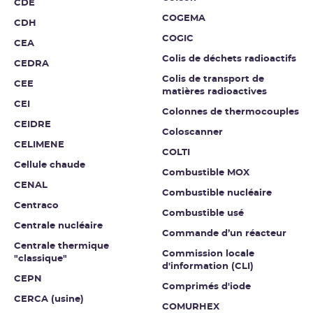
CDE
COGEMA
CDH
COGIC
CEA
Colis de déchets radioactifs
CEDRA
Colis de transport de
CEE
matières radioactives
CEI
Colonnes de thermocouples
CEIDRE
Coloscanner
CELIMENE
COLTI
Cellule chaude
Combustible MOX
CENAL
Combustible nucléaire
Centraco
Combustible usé
Centrale nucléaire
Commande d’un réacteur
Centrale thermique
Commission locale
"classique"
d'information (CLI)
CEPN
Comprimés d'iode
CERCA (usine)
COMURHEX