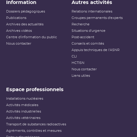
Information
Autres activités
Dossiers pédagogiques
Relations internationales
Publications
Groupes permanents d'experts
Archives des actualités
Recherche
Archives vidéos
Situations d'urgence
Centre d'information du public
Post-accident
Nous contacter
Conseils et comités
Appuis techniques de l'ASNR
CLI
HCTISN
Nous contacter
Liens utiles
Espace professionnels
Installations nucléaires
Activités médicales
Activités industrielles
Activités vétérinaires
Transport de substances radioactives
Agréments, contrôles et mesures