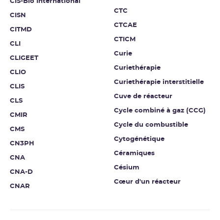
CIS-Bio International
CTC
CISN
CTCAE
CITMD
CTICM
CLI
Curie
CLIGEET
Curiethérapie
CLIO
Curiethérapie interstitielle
CLIS
Cuve de réacteur
CLS
Cycle combiné à gaz (CCG)
CMIR
Cycle du combustible
CMS
Cytogénétique
CN3PH
Céramiques
CNA
Césium
CNA-D
Cœur d'un réacteur
CNAR