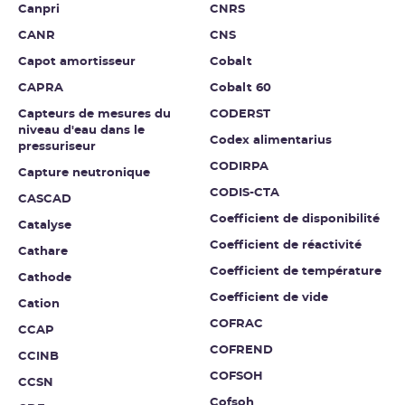
Canpri
CNRS
CANR
CNS
Capot amortisseur
Cobalt
CAPRA
Cobalt 60
Capteurs de mesures du
CODERST
niveau d'eau dans le
Codex alimentarius
pressuriseur
CODIRPA
Capture neutronique
CODIS-CTA
CASCAD
Coefficient de disponibilité
Catalyse
Coefficient de réactivité
Cathare
Coefficient de température
Cathode
Coefficient de vide
Cation
COFRAC
CCAP
COFREND
CCINB
COFSOH
CCSN
Cofsoh