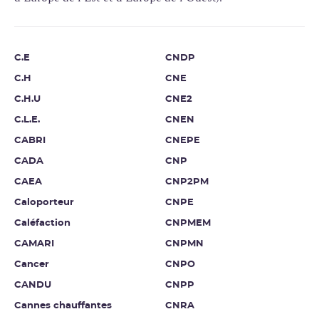
C.E
CNDP
C.H
CNE
C.H.U
CNE2
C.L.E.
CNEN
CABRI
CNEPE
CADA
CNP
CAEA
CNP2PM
Caloporteur
CNPE
Caléfaction
CNPMEM
CAMARI
CNPMN
Cancer
CNPO
CANDU
CNPP
Cannes chauffantes
CNRA