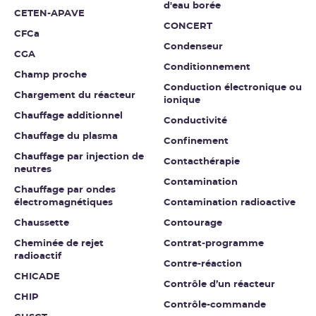
d'eau borée
CETEN-APAVE
CONCERT
CFCa
Condenseur
CGA
Conditionnement
Champ proche
Conduction électronique ou
Chargement du réacteur
ionique
Chauffage additionnel
Conductivité
Chauffage du plasma
Confinement
Chauffage par injection de
Contacthérapie
neutres
Contamination
Chauffage par ondes
électromagnétiques
Contamination radioactive
Chaussette
Contourage
Cheminée de rejet
Contrat-programme
radioactif
Contre-réaction
CHICADE
Contrôle d’un réacteur
CHIP
Contrôle-commande