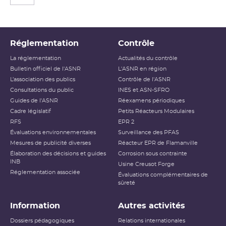
Réglementation
Contrôle
La réglementation
Actualités du contrôle
Bulletin officiel de l'ASNR
L'ASNR en région
L’association des publics
Contrôle de l'ASNR
Consultations du public
INES et ASN-SFRO
Guides de l'ASNR
Réexamens périodiques
Cadre législatif
Petits Réacteurs Modulaires
RFS
EPR 2
Évaluations environnementales
Surveillance des PFAS
Mesures de publicité diverses
Réacteur EPR de Flamanville
Élaboration des décisions et guides
Corrosion sous contrainte
INB
Usine Creusot Forge
Réglementation associée
Évaluations complémentaires de
sûreté
Information
Autres activités
Dossiers pédagogiques
Relations internationales