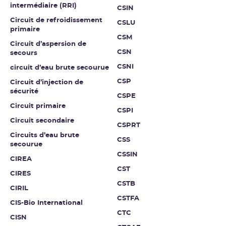
intermédiaire (RRI)
CSIN
Circuit de refroidissement
CSLU
primaire
CSM
Circuit d’aspersion de
CSN
secours
CSNI
circuit d’eau brute secourue
CSP
Circuit d’injection de
sécurité
CSPE
Circuit primaire
CSPI
Circuit secondaire
CSPRT
Circuits d’eau brute
CSS
secourue
CSSIN
CIREA
CST
CIRES
CSTB
CIRIL
CSTFA
CIS-Bio International
CTC
CISN