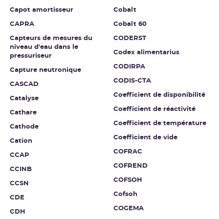
Capot amortisseur
Cobalt
CAPRA
Cobalt 60
Capteurs de mesures du
CODERST
niveau d'eau dans le
Codex alimentarius
pressuriseur
CODIRPA
Capture neutronique
CODIS-CTA
CASCAD
Coefficient de disponibilité
Catalyse
Coefficient de réactivité
Cathare
Coefficient de température
Cathode
Coefficient de vide
Cation
COFRAC
CCAP
COFREND
CCINB
COFSOH
CCSN
Cofsoh
CDE
COGEMA
CDH