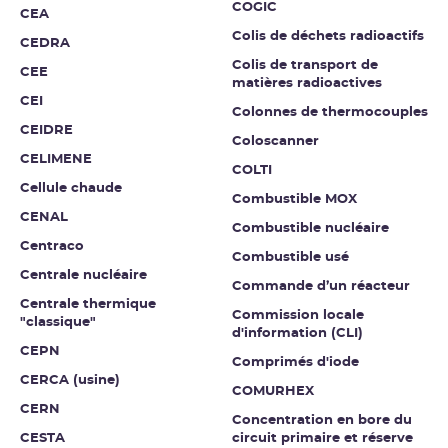
COGIC
CEA
Colis de déchets radioactifs
CEDRA
Colis de transport de
CEE
matières radioactives
CEI
Colonnes de thermocouples
CEIDRE
Coloscanner
CELIMENE
COLTI
Cellule chaude
Combustible MOX
CENAL
Combustible nucléaire
Centraco
Combustible usé
Centrale nucléaire
Commande d’un réacteur
Centrale thermique
Commission locale
"classique"
d'information (CLI)
CEPN
Comprimés d'iode
CERCA (usine)
COMURHEX
CERN
Concentration en bore du
CESTA
circuit primaire et réserve