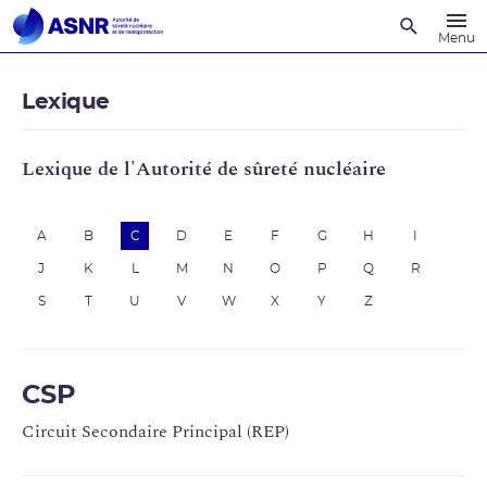
Recherche
Menu
Lexique
Lexique de l'Autorité de sûreté nucléaire
A
B
C
D
E
F
G
H
I
J
K
L
M
N
O
P
Q
R
S
T
U
V
W
X
Y
Z
CSP
Circuit Secondaire Principal (REP)