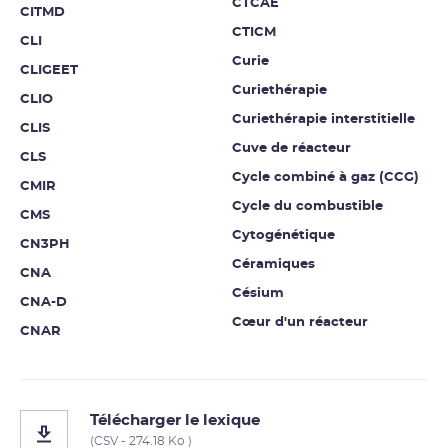
CTCAE
CITMD
CTICM
CLI
Curie
CLIGEET
Curiethérapie
CLIO
Curiethérapie interstitielle
CLIS
Cuve de réacteur
CLS
Cycle combiné à gaz (CCG)
CMIR
Cycle du combustible
CMS
Cytogénétique
CN3PH
Céramiques
CNA
Césium
CNA-D
Cœur d'un réacteur
CNAR
Télécharger le lexique
(CSV - 274.18 Ko )