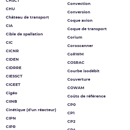
CHSCT
Convection
CHU
Conversion
Château de transport
Coque avion
CIA
Coque de transport
Cible de spallation
Corium
CIC
Coroscanner
CICNR
CoRWM
CIDEN
COSRAC
CIDRRE
Courbe isodébit
CIESSCT
Couverture
CIGEET
COWAM
Cigéo
Coûts de référence
CIINB
CP0
Cinétique (d'un réacteur)
CP1
CIPN
CP2
CIPR