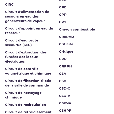
CPA
CIRC
CPE
Circuit d'alimentation de
CPP
secours en eau des
générateurs de vapeur
CPY
Circuit d'appoint en eau du
Crayon combustible
réacteur
CRIIRAD
Circuit d'eau brute
Criticité
secourue (SEC)
Critique
Circuit d'extraction des
fumées des locaux
CRP
électriques
CRPPH
Circuit de contrôle
volumétrique et chimique
CSA
Circuit de filtration d'iode
CSC
de la salle de commande
CSD-C
Circuit de nettoyage
CSD-V
chimique
CSFMA
Circuit de recirculation
CSHPF
Circuit de refroidissement