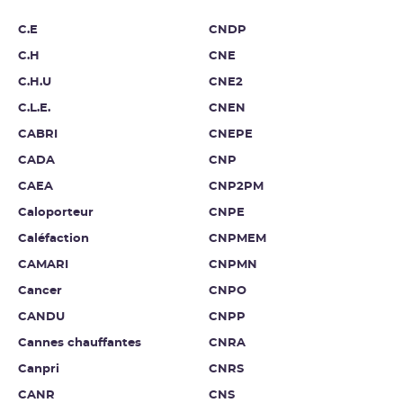
C.E
CNDP
C.H
CNE
C.H.U
CNE2
C.L.E.
CNEN
CABRI
CNEPE
CADA
CNP
CAEA
CNP2PM
Caloporteur
CNPE
Caléfaction
CNPMEM
CAMARI
CNPMN
Cancer
CNPO
CANDU
CNPP
Cannes chauffantes
CNRA
Canpri
CNRS
CANR
CNS